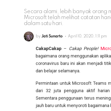
Secara alami, lebih banyak orang
Microsoft telah melihat catatan har
dalam satu hari.
by
Jati Sunarto
April 10, 2020, 1:11 pm
CakapCakap
–
Cakap People!
Micr
bagaimana orang menggunakan aplik
coronavirus baru ini akan menjadi tit
dan belajar selamanya.
Permintaan untuk Microsoft Teams mel
dari 32 juta pengguna aktif haria
Sementara penggunaan terus meningkat
jauh baru untuk menyoroti bagaimana 