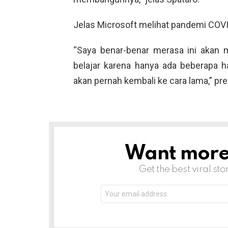
Jelas Microsoft melihat pandemi CO
“Saya benar-benar merasa ini akan me
belajar karena hanya ada beberapa hal
akan pernah kembali ke cara lama,” pre
Want more s
NEWSLETTER
Get the best viral sto
Email
address: