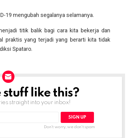
VID-19 mengubah segalanya selamanya.
njadi titik balik bagi cara kita bekerja dan
 praktis yang terjadi yang berarti kita tidak
diksi Spataro.
tuff like this?
ries straight into your inbox!
Don't worry, we don't spam