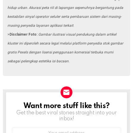
hidup urban. Akurasi peta riil di lapangan sepenuhnya bergantung pada
kestabilan sinyal operator seluler serta pembaruan sistem dari masing-
masing penyedia layanan aplikasi terkait
.
>
Disclaimer Foto:
Gambar ilustrasi visual pendukung dalam artikel
kluster ini diperoleh secara legal melalui platform penyedia stok gambar
gratis Pexels dengan lisensi penggunaan komersial terbuka murni
sebagai pelengkap estetika isi bacaan.
Want more stuff like this?
NEWSLETTER
Get the best viral stories straight into your
inbox!
Email