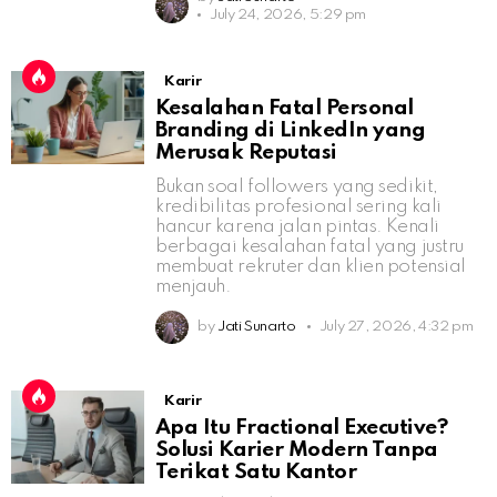
July 24, 2026, 5:29 pm
Karir
Kesalahan Fatal Personal
Branding di LinkedIn yang
Merusak Reputasi
Bukan soal followers yang sedikit,
kredibilitas profesional sering kali
hancur karena jalan pintas. Kenali
berbagai kesalahan fatal yang justru
membuat rekruter dan klien potensial
menjauh.
by
Jati Sunarto
July 27, 2026, 4:32 pm
Karir
Apa Itu Fractional Executive?
Solusi Karier Modern Tanpa
Terikat Satu Kantor