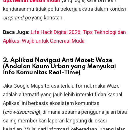
tips hemat bensin mobil
yang logis, karena mesin
kendaraanmu tidak perlu bekerja ekstra dalam kondisi
stop-and-go
yang konstan.
Baca Juga:
Life Hack Digital 2026: Tips Teknologi dan
Aplikasi Wajib untuk Generasi Muda
2. A
plikasi Navigasi Anti Macet:
Waze
(Andalan Kaum Urban yang Menyukai
Info Komunitas Real-Time)
Jika Google Maps terasa terlalu formal, maka Waze
adalah alternatif yang jauh lebih interaktif dan kasual.
Aplikasi ini berbasis ekosistem komunitas
(
crowdsourcing
), di mana sesama pengguna jalan bisa
saling memberikan laporan langsung di lokasi
kejadian. Mulai dari informasi keberadaan lubang jalan,