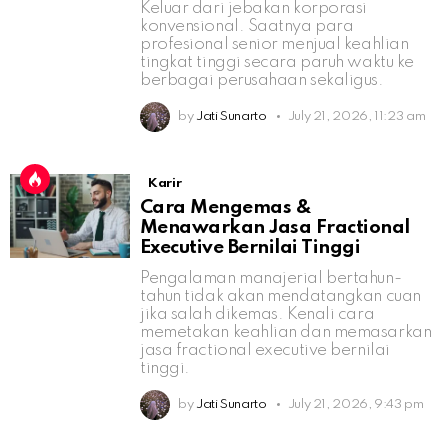
Keluar dari jebakan korporasi
konvensional. Saatnya para
profesional senior menjual keahlian
tingkat tinggi secara paruh waktu ke
berbagai perusahaan sekaligus.
by
Jati Sunarto
July 21, 2026, 11:23 am
Karir
Cara Mengemas &
Menawarkan Jasa Fractional
Executive Bernilai Tinggi
Pengalaman manajerial bertahun-
tahun tidak akan mendatangkan cuan
jika salah dikemas. Kenali cara
memetakan keahlian dan memasarkan
jasa fractional executive bernilai
tinggi.
by
Jati Sunarto
July 21, 2026, 9:43 pm