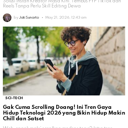
Solusi Instan Kreator Masa Kini: Tembus FYP TikTok dan
Reels Tanpa Perlu Skill Editing Dewa
by
Jati Sunarto
May 21, 2026, 12:43 am
SCI-TECH
Gak Cuma Scrolling Doang! Ini Tren Gaya
Hidup Teknologi 2026 yang Bikin Hidup Makin
Chill dan Satset