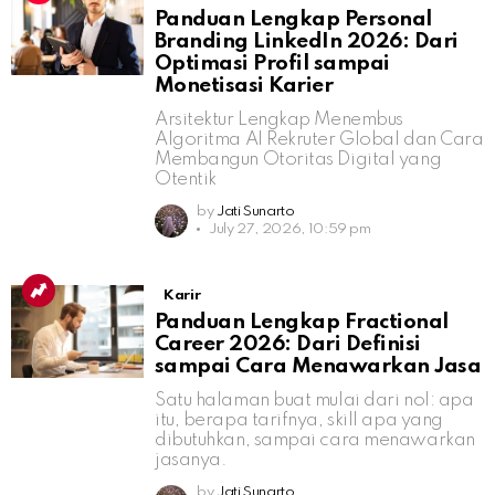
Panduan Lengkap Personal
Branding LinkedIn 2026: Dari
Optimasi Profil sampai
Monetisasi Karier
Arsitektur Lengkap Menembus
Algoritma AI Rekruter Global dan Cara
Membangun Otoritas Digital yang
Otentik
by
Jati Sunarto
July 27, 2026, 10:59 pm
Karir
Panduan Lengkap Fractional
Career 2026: Dari Definisi
sampai Cara Menawarkan Jasa
Satu halaman buat mulai dari nol: apa
itu, berapa tarifnya, skill apa yang
dibutuhkan, sampai cara menawarkan
jasanya.
by
Jati Sunarto