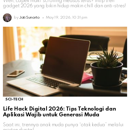
Weh, capek maki’ scrolling medsos terus? Intip tren
gadget 2026 yang bikin hidup makin chill dan anti-stres!
by
Jati Sunarto
May 19, 2026, 10:31 pm
SCI-TECH
Life Hack Digital 2026: Tips Teknologi dan
Aplikasi Wajib untuk Generasi Muda
Saat ini, trennya anak muda punya “otak kedua” melalui