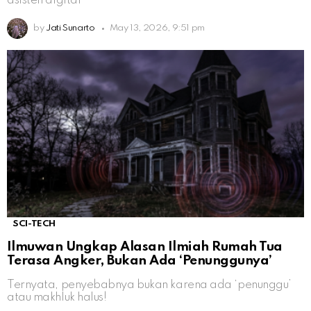
asisten digital
by
Jati Sunarto
May 13, 2026, 9:51 pm
SCI-TECH
Ilmuwan Ungkap Alasan Ilmiah Rumah Tua
Terasa Angker, Bukan Ada ‘Penunggunya’
Ternyata, penyebabnya bukan karena ada ‘penunggu’
atau makhluk halus!