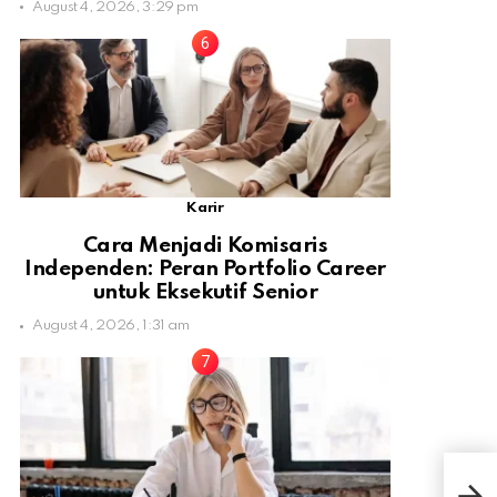
August 4, 2026, 3:29 pm
Karir
Cara Menjadi Komisaris
Independen: Peran Portfolio Career
untuk Eksekutif Senior
August 4, 2026, 1:31 am
Mal
Pak