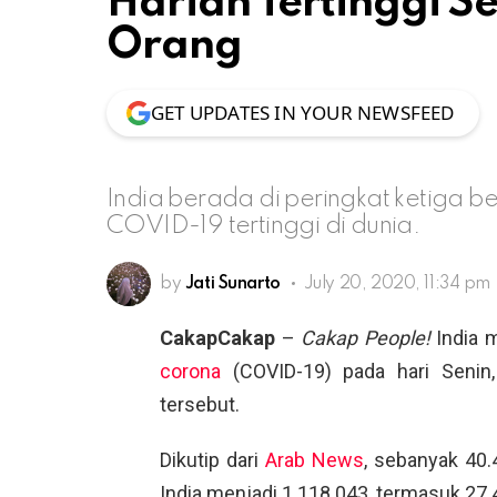
Harian Tertinggi 
Orang
GET UPDATES IN YOUR NEWSFEED
India berada di peringkat ketiga 
COVID-19 tertinggi di dunia.
by
Jati Sunarto
July 20, 2020, 11:34 pm
CakapCakap
–
Cakap People!
India m
corona
(COVID-19) pada hari Senin, 
tersebut.
Dikutip dari
Arab News
, sebanyak 40.
India menjadi 1.118.043, termasuk 27.