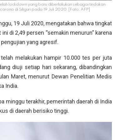
etelah lockdown yang baru diberlakukan sebagai tindakan
rona di Siliguri pada 19 Juli 2020. [Foto: AFP]
inggu, 19 Juli 2020, mengatakan bahwa tingkat
t ini di 2,49 persen “semakin menurun” karena
 pengujian yang agresif.
telah melakukan hampir 10.000 tes per juta
ang diuji setiap hari sekarang, dibandingkan
ulan Maret, menurut Dewan Penelitian Medis
a India.
a minggu terakhir, pemerintah daerah di India
s di daerah berisiko tinggi.