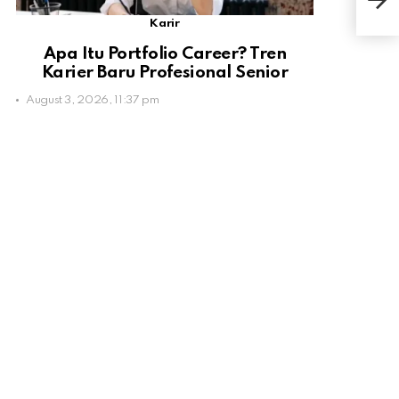
Sete
Cor
Karir
Apa Itu Portfolio Career? Tren
Karier Baru Profesional Senior
August 3, 2026, 11:37 pm