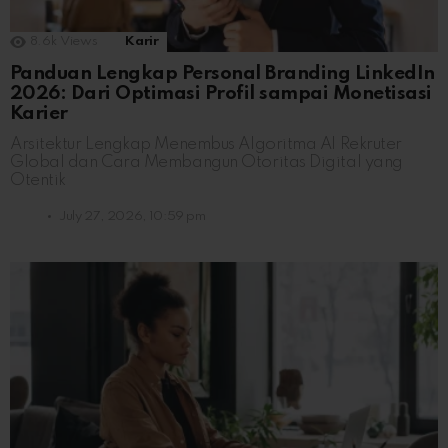
8.6k
Views
Karir
Panduan Lengkap Personal Branding LinkedIn
2026: Dari Optimasi Profil sampai Monetisasi
Karier
Arsitektur Lengkap Menembus Algoritma AI Rekruter
Global dan Cara Membangun Otoritas Digital yang
Otentik
July 27, 2026, 10:59 pm