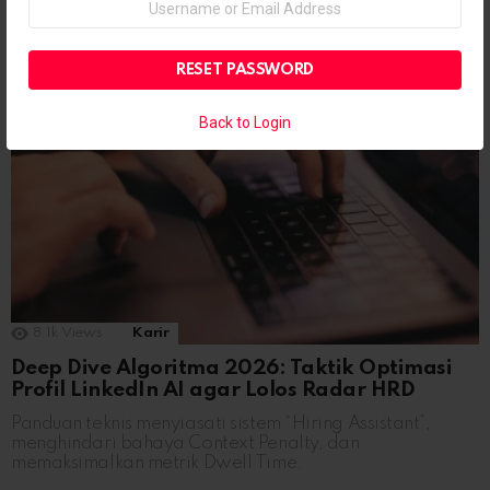
or
July 24, 2026, 10:48 pm
Email
Address
Back to Login
8.1k
Views
Karir
Deep Dive Algoritma 2026: Taktik Optimasi
Profil LinkedIn AI agar Lolos Radar HRD
Panduan teknis menyiasati sistem “Hiring Assistant”,
menghindari bahaya Context Penalty, dan
memaksimalkan metrik Dwell Time.