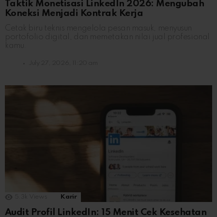
Taktik Monetisasi LinkedIn 2026: Mengubah
Koneksi Menjadi Kontrak Kerja
Cetak biru teknis mengelola pesan masuk, menyusun
portofolio digital, dan memetakan nilai jual profesional
kamu.
July 27, 2026, 11:20 am
5.3k
Views
Karir
Audit Profil LinkedIn: 15 Menit Cek Kesehatan