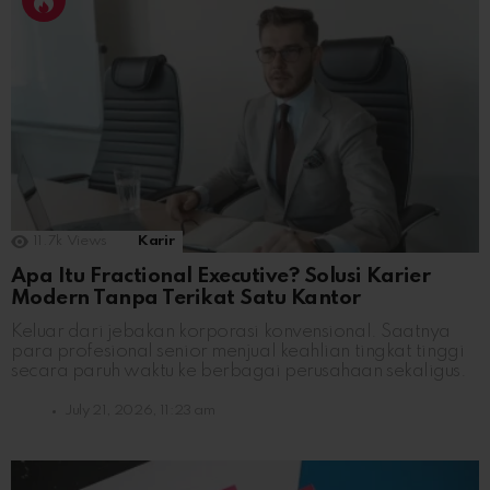
11.7k
Views
Karir
Apa Itu Fractional Executive? Solusi Karier
Modern Tanpa Terikat Satu Kantor
Keluar dari jebakan korporasi konvensional. Saatnya
para profesional senior menjual keahlian tingkat tinggi
secara paruh waktu ke berbagai perusahaan sekaligus.
July 21, 2026, 11:23 am