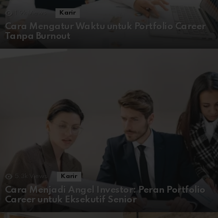
1.9k
Views
Karir
Cara Mengatur Waktu untuk Portfolio Career
Tanpa Burnout
5.3k
Views
Karir
Cara Menjadi Angel Investor: Peran Portfolio
Career untuk Eksekutif Senior