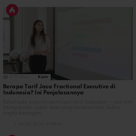
6.7k
Views
Karir
Berapa Tarif Jasa Fractional Executive di
Indonesia? Ini Penjelasannya
Belum ada laporan resmi soal ini di Indonesia — jadi kita
hitung sendiri pakai data yang beneran ada, bukan
angka karangan.
July 22, 2026, 10:53 am