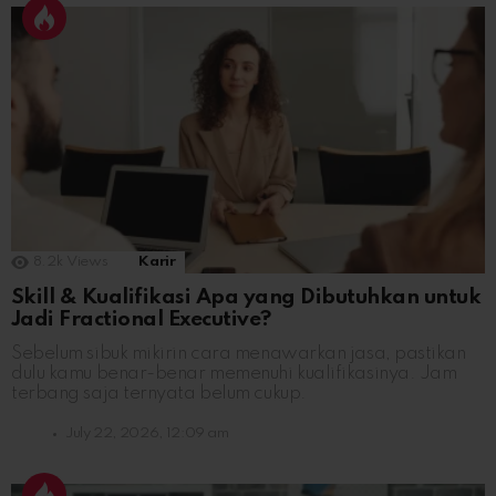
8.2k
Views
Karir
Skill & Kualifikasi Apa yang Dibutuhkan untuk
Jadi Fractional Executive?
Sebelum sibuk mikirin cara menawarkan jasa, pastikan
dulu kamu benar-benar memenuhi kualifikasinya. Jam
terbang saja ternyata belum cukup.
July 22, 2026, 12:09 am