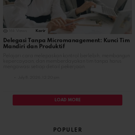
16k
Views
Karir
Delegasi Tanpa Micromanagement: Kunci Tim
Mandiri dan Produktif
Pelajari cara melepaskan kontrol berlebih, membangun
kepercayaan, dan memberdayakan tim tanpa harus
mengawasi setiap detail pekerjaan.
July 8, 2026, 12:20 pm
LOAD MORE
POPULER