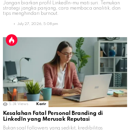
Jangan biarkan profil LinkedIn-mu mati suri. Temukan
strategi jangka panjang, cara membaca analitik, dan
tips menghindari burnout.
July 27, 2026, 5:08 pm
5.3k
Views
Karir
Kesalahan Fatal Personal Branding di
LinkedIn yang Merusak Reputasi
Bukan soal followers yang sedikit, kredibilitas