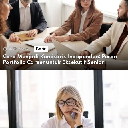
2.5k
Views
Karir
Cara Menjadi Komisaris Independen: Peran
Portfolio Career untuk Eksekutif Senior