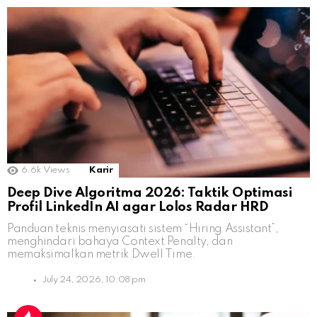
6.6k
Views
Karir
Deep Dive Algoritma 2026: Taktik Optimasi
Profil LinkedIn AI agar Lolos Radar HRD
Panduan teknis menyiasati sistem “Hiring Assistant”,
menghindari bahaya Context Penalty, dan
memaksimalkan metrik Dwell Time.
July 24, 2026, 10:08 pm