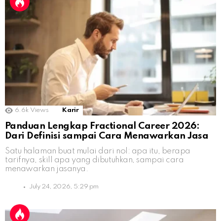
6.6k
Views
Karir
Panduan Lengkap Fractional Career 2026:
Dari Definisi sampai Cara Menawarkan Jasa
Satu halaman buat mulai dari nol: apa itu, berapa
tarifnya, skill apa yang dibutuhkan, sampai cara
menawarkan jasanya.
July 24, 2026, 5:29 pm