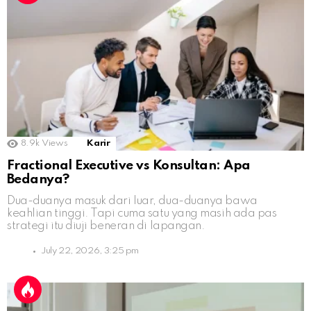
8.9k
Views
Karir
Fractional Executive vs Konsultan: Apa
Bedanya?
Dua-duanya masuk dari luar, dua-duanya bawa
keahlian tinggi. Tapi cuma satu yang masih ada pas
strategi itu diuji beneran di lapangan.
July 22, 2026, 3:25 pm