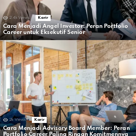
2.4k
Views
Karir
Cara Menjadi Angel Investor: Peran Portfolio
Career untuk Eksekutif Senior
2k
Views
Karir
Cara Menjadi Advisory Board Member: Peran
Portfolio Career Paling Ringan Komitmennya