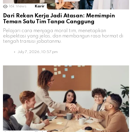
16k
Views
Karir
Dari Rekan Kerja Jadi Atasan: Memimpin
Teman Satu Tim Tanpa Canggung
Pelajari cara menjaga moral tim, menetapkan
ekspektasi yang jelas, dan membangun rasa hormat di
tengah transisi jabatanmu.
July 7, 2026, 10:57 pm