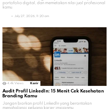
portofolio digital, dan memetakan nilai jual profesional
kamu.
July 27, 2026, 11:20 am
4.4k
Views
Karir
Audit Profil LinkedIn: 15 Menit Cek Kesehatan
Branding Kamu
Jangan biarkan profil LinkedIn yang berantakan
menghalangi peluang karier impianmu.