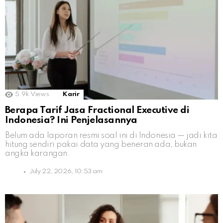
5.9k
Views
Karir
Berapa Tarif Jasa Fractional Executive di
Indonesia? Ini Penjelasannya
Belum ada laporan resmi soal ini di Indonesia — jadi kita
hitung sendiri pakai data yang beneran ada, bukan
angka karangan.
July 22, 2026, 10:53 am