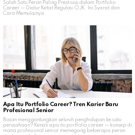
Salah Satu Peran Paling Prestisius dalam Portfolio
Career — Diatur Ketat Regulasi OJK. Ini Syarat dan
Cara Memulainya.
Apa Itu Portfolio Career? Tren Karier Baru
Profesional Senior
Bosan menggantungkan seluruh penghidupan ke satu
perusahaan? Kenali apa itu portfolio career — konsep di
mana profesional senior memegang beberapa peran