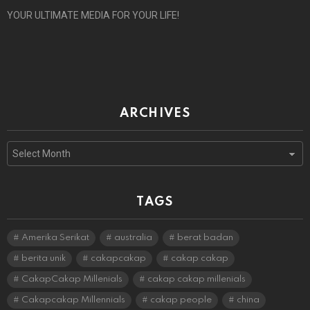
YOUR ULTIMATE MEDIA FOR YOUR LIFE!
ARCHIVES
Archives
TAGS
Amerika Serikat
australia
berat badan
berita unik
cakapcakap
cakap cakap
CakapCakap Millenials
cakap cakap millenials
Cakapcakap Millennials
cakap people
china