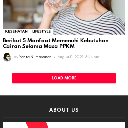
KESEHATAN
LIFESTYLE
Berikut 5 Manfaat Memenuhi Kebutuhan
Cairan Selama Masa PPKM
by
Yanita Nurhasanah
August 11, 2021, 8:44 pm
LOAD MORE
ABOUT US
Video