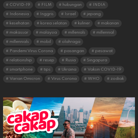
COVID-19
FILM
hubungan
INDIA
Indonesia
Inggris
Israel
jepang
kesehatan
korea selatan
kuliner
makanan
makassar
malaysia
millenials
millennial
millennials
mobil
olahraga
Pandemi Virus Corona
pasangan
pesawat
relationship
resep
Rusia
Singapura
smartphone
tips
Ukraina
Vaksin COVID-19
Varian Omicron
Virus Corona
WHO
zodiak