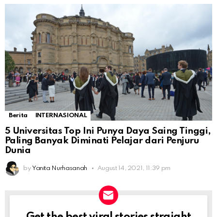
Berita
INTERNASIONAL
5 Universitas Top Ini Punya Daya Saing Tinggi,
Paling Banyak Diminati Pelajar dari Penjuru
Dunia
by
Yanita Nurhasanah
August 14, 2021, 11:39 pm
Get the best viral stories straight
NEWSLETTER