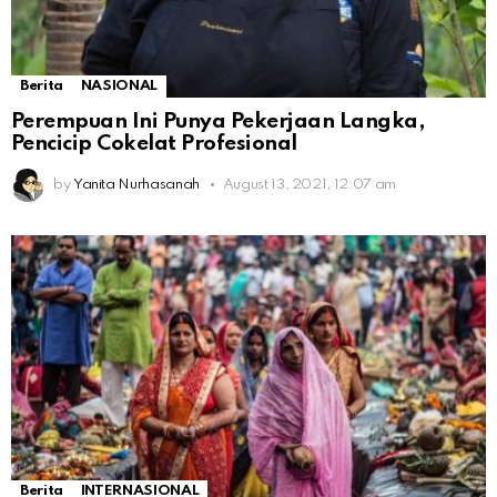
Berita
NASIONAL
Perempuan Ini Punya Pekerjaan Langka,
Pencicip Cokelat Profesional
by
Yanita Nurhasanah
August 13, 2021, 12:07 am
Berita
INTERNASIONAL