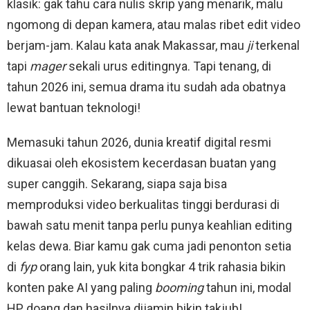
klasik: gak tahu cara nulis skrip yang menarik, malu
ngomong di depan kamera, atau malas ribet edit video
berjam-jam. Kalau kata anak Makassar, mau
ji
terkenal
tapi
mager
sekali urus editingnya. Tapi tenang, di
tahun 2026 ini, semua drama itu sudah ada obatnya
lewat bantuan teknologi!
Memasuki tahun 2026, dunia kreatif digital resmi
dikuasai oleh ekosistem kecerdasan buatan yang
super canggih. Sekarang, siapa saja bisa
memproduksi video berkualitas tinggi berdurasi di
bawah satu menit tanpa perlu punya keahlian editing
kelas dewa. Biar kamu gak cuma jadi penonton setia
di
fyp
orang lain, yuk kita bongkar 4 trik rahasia bikin
konten pake AI yang paling
booming
tahun ini, modal
HP doang dan hasilnya dijamin bikin takjub!