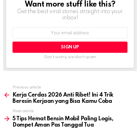
Want more stuff like this?
NEWSLETTER
Get the best viral stories straight into your
inbox!
Email
address:
Don't worry, we don't spam
Previous article
See
more
Kerja Cerdas 2026 Anti Ribet! Ini 4 Trik
Beresin Kerjaan yang Bisa Kamu Coba
Next article
5 Tips Hemat Bensin Mobil Paling Logis,
Dompet Aman Pas Tanggal Tua