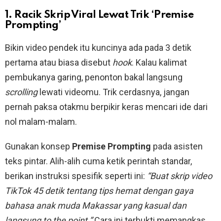
1. Racik Skrip Viral Lewat Trik ‘Premise
Prompting’
Bikin video pendek itu kuncinya ada pada 3 detik
pertama atau biasa disebut
hook
. Kalau kalimat
pembukanya garing, penonton bakal langsung
scrolling
lewati videomu. Trik cerdasnya, jangan
pernah paksa otakmu berpikir keras mencari ide dari
nol malam-malam.
Gunakan konsep
Premise Prompting
pada asisten
teks pintar. Alih-alih cuma ketik perintah standar,
berikan instruksi spesifik seperti ini:
“Buat skrip video
TikTok 45 detik tentang tips hemat dengan gaya
bahasa anak muda Makassar yang kasual dan
langsung to the point.”
Cara ini terbukti memangkas