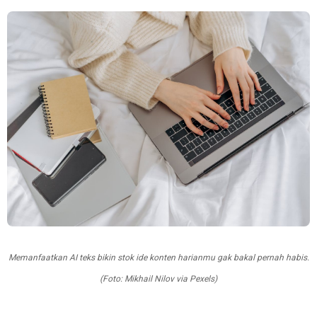
Memanfaatkan AI teks bikin stok ide konten harianmu gak bakal pernah habis.
(Foto: Mikhail Nilov via Pexels)