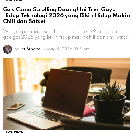
Gak Cuma Scrolling Doang! Ini Tren Gaya
Hidup Teknologi 2026 yang Bikin Hidup Makin
Chill dan Satset
Weh, capek maki’ scrolling medsos terus? Intip tren
gadget 2026 yang bikin hidup makin chill dan anti-stres!
by
Jati Sunarto
May 19, 2026, 10:31 pm
SCI-TECH