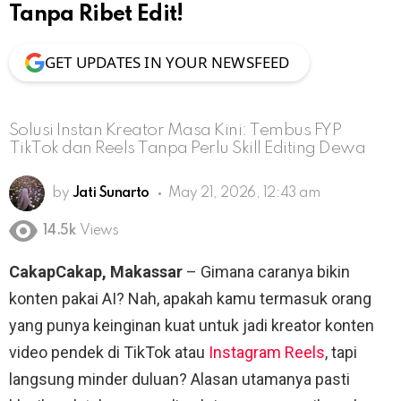
Tanpa Ribet Edit!
GET UPDATES IN YOUR NEWSFEED
Solusi Instan Kreator Masa Kini: Tembus FYP
TikTok dan Reels Tanpa Perlu Skill Editing Dewa
by
Jati Sunarto
May 21, 2026, 12:43 am
14.5k
Views
CakapCakap, Makassar
– Gimana caranya bikin
konten pakai AI? Nah, apakah kamu termasuk orang
yang punya keinginan kuat untuk jadi kreator konten
video pendek di TikTok atau
Instagram Reels
, tapi
langsung minder duluan? Alasan utamanya pasti