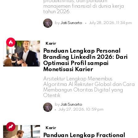
produktivitas, dan panduan
manajemen finansial di dunia kerja
tahun 2026.
by
Jati Sunarto
July 28, 2026, 11:34 pm
Karir
Panduan Lengkap Personal
Branding LinkedIn 2026: Dari
Optimasi Profil sampai
Monetisasi Karier
Arsitektur Lengkap Menembus
Algoritma AI Rekruter Global dan Cara
Membangun Otoritas Digital yang
Otentik
by
Jati Sunarto
July 27, 2026, 10:59 pm
Karir
Panduan Lengkap Fractional