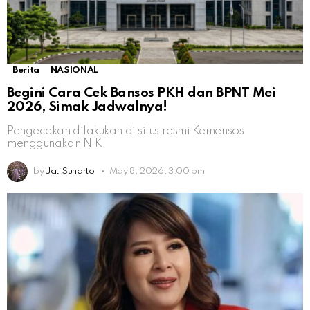
Berita
NASIONAL
Begini Cara Cek Bansos PKH dan BPNT Mei
2026, Simak Jadwalnya!
Pengecekan dilakukan di situs resmi Kemensos
menggunakan NIK
by
Jati Sunarto
May 8, 2026, 3:00 pm