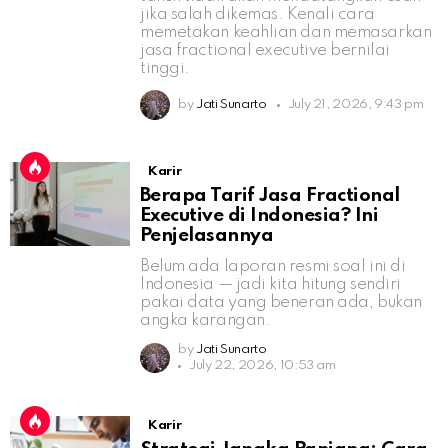
jika salah dikemas. Kenali cara
memetakan keahlian dan memasarkan
jasa fractional executive bernilai
tinggi.
by
Jati Sunarto
July 21, 2026, 9:43 pm
Karir
Berapa Tarif Jasa Fractional
Executive di Indonesia? Ini
Penjelasannya
Belum ada laporan resmi soal ini di
Indonesia — jadi kita hitung sendiri
pakai data yang beneran ada, bukan
angka karangan.
by
Jati Sunarto
July 22, 2026, 10:53 am
Karir