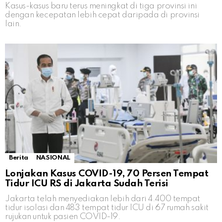
Kasus-kasus baru terus meningkat di tiga provinsi ini
dengan kecepatan lebih cepat daripada di provinsi
lain.
Berita
NASIONAL
Lonjakan Kasus COVID-19, 70 Persen Tempat
Tidur ICU RS di Jakarta Sudah Terisi
Jakarta telah menyediakan lebih dari 4.400 tempat
tidur isolasi dan 483 tempat tidur ICU di 67 rumah sakit
rujukan untuk pasien COVID-19.