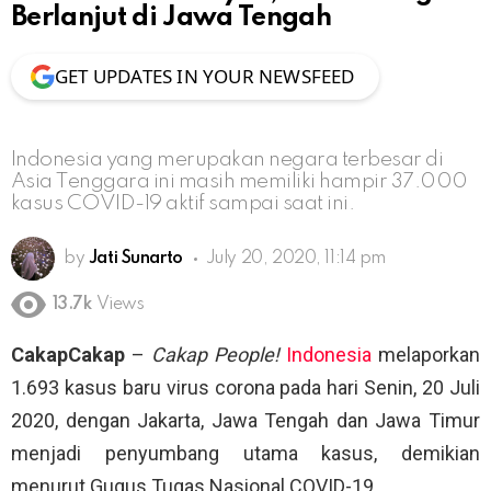
Berlanjut di Jawa Tengah
GET UPDATES IN YOUR NEWSFEED
Indonesia yang merupakan negara terbesar di
Asia Tenggara ini masih memiliki hampir 37.000
kasus COVID-19 aktif sampai saat ini.
by
Jati Sunarto
July 20, 2020, 11:14 pm
13.7k
Views
CakapCakap
–
Cakap People!
Indonesia
melaporkan
1.693 kasus baru virus corona pada hari Senin, 20 Juli
2020, dengan Jakarta, Jawa Tengah dan Jawa Timur
menjadi penyumbang utama kasus, demikian
menurut Gugus Tugas Nasional COVID-19.