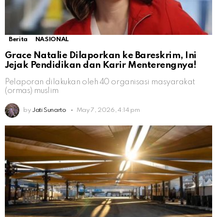
Berita
NASIONAL
Grace Natalie Dilaporkan ke Bareskrim, Ini
Jejak Pendidikan dan Karir Menterengnya!
Pelaporan dilakukan oleh 40 organisasi masyarakat
(ormas) muslim
by
Jati Sunarto
May 7, 2026, 4:14 pm