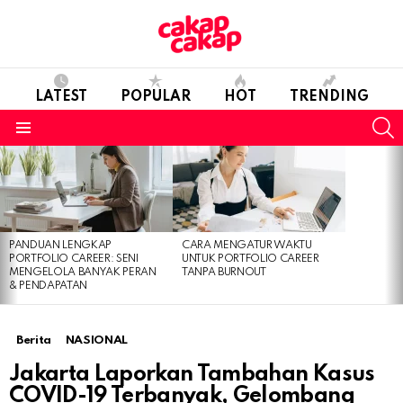
LATEST
POPULAR
HOT
TRENDING
S
Menu
LATEST
STORIES
PANDUAN LENGKAP
CARA MENGATUR WAKTU
PORTFOLIO CAREER: SENI
UNTUK PORTFOLIO CAREER
MENGELOLA BANYAK PERAN
TANPA BURNOUT
& PENDAPATAN
Berita
NASIONAL
Jakarta Laporkan Tambahan Kasus
COVID-19 Terbanyak, Gelombang