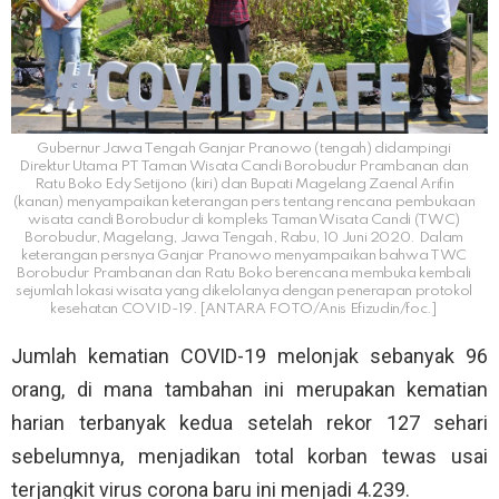
Gubernur Jawa Tengah Ganjar Pranowo (tengah) didampingi
Direktur Utama PT Taman Wisata Candi Borobudur Prambanan dan
Ratu Boko Edy Setijono (kiri) dan Bupati Magelang Zaenal Arifin
(kanan) menyampaikan keterangan pers tentang rencana pembukaan
wisata candi Borobudur di kompleks Taman Wisata Candi (TWC)
Borobudur, Magelang, Jawa Tengah, Rabu, 10 Juni 2020. Dalam
keterangan persnya Ganjar Pranowo menyampaikan bahwa TWC
Borobudur Prambanan dan Ratu Boko berencana membuka kembali
sejumlah lokasi wisata yang dikelolanya dengan penerapan protokol
kesehatan COVID-19. [ANTARA FOTO/Anis Efizudin/foc.]
Jumlah kematian COVID-19 melonjak sebanyak 96
orang, di mana tambahan ini merupakan kematian
harian terbanyak kedua setelah rekor 127 sehari
sebelumnya, menjadikan total korban tewas usai
terjangkit virus corona baru ini menjadi 4.239.