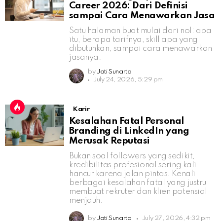
Career 2026: Dari Definisi
sampai Cara Menawarkan Jasa
Satu halaman buat mulai dari nol: apa
itu, berapa tarifnya, skill apa yang
dibutuhkan, sampai cara menawarkan
jasanya.
by
Jati Sunarto
July 24, 2026, 5:29 pm
Karir
Kesalahan Fatal Personal
Branding di LinkedIn yang
Merusak Reputasi
Bukan soal followers yang sedikit,
kredibilitas profesional sering kali
hancur karena jalan pintas. Kenali
berbagai kesalahan fatal yang justru
membuat rekruter dan klien potensial
menjauh.
by
Jati Sunarto
July 27, 2026, 4:32 pm