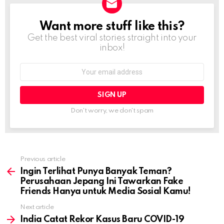
Want more stuff like this?
NEWSLETTER
Get the best viral stories straight into your
inbox!
Email
address:
Don't worry, we don't spam
Previous article
See
more
Ingin Terlihat Punya Banyak Teman?
Perusahaan Jepang Ini Tawarkan Fake
Friends Hanya untuk Media Sosial Kamu!
Next article
India Catat Rekor Kasus Baru COVID-19