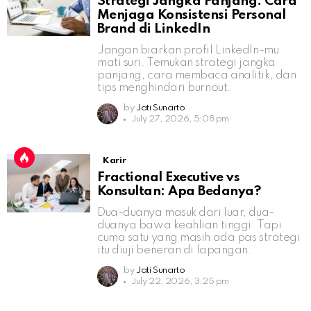
Strategi Jangka Panjang: Cara
Menjaga Konsistensi Personal
Brand di LinkedIn
Jangan biarkan profil LinkedIn-mu
mati suri. Temukan strategi jangka
panjang, cara membaca analitik, dan
tips menghindari burnout.
by
Jati Sunarto
July 27, 2026, 5:08 pm
Karir
Fractional Executive vs
Konsultan: Apa Bedanya?
Dua-duanya masuk dari luar, dua-
duanya bawa keahlian tinggi. Tapi
cuma satu yang masih ada pas strategi
itu diuji beneran di lapangan.
by
Jati Sunarto
July 22, 2026, 3:25 pm