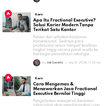
Karir
Apa Itu Fractional Executive?
Solusi Karier Modern Tanpa
Terikat Satu Kantor
Keluar dari jebakan korporasi
konvensional. Saatnya para
profesional senior menjual keahlian
tingkat tinggi secara paruh waktu ke
berbagai perusahaan sekaligus.
by
Jati Sunarto
July 21, 2026, 11:23 am
Karir
Cara Mengemas &
Menawarkan Jasa Fractional
Executive Bernilai Tinggi
Pengalaman manajerial bertahun-
tahun tidak akan mendatangkan cuan