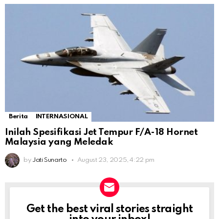
Berita
INTERNASIONAL
Inilah Spesifikasi Jet Tempur F/A-18 Hornet
Malaysia yang Meledak
by
Jati Sunarto
August 23, 2025, 4:22 pm
Get the best viral stories straight
NEWSLETTER