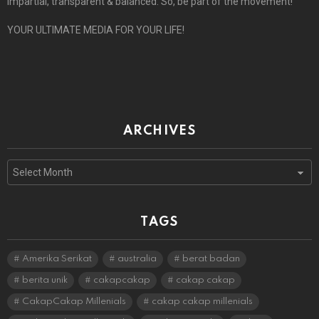
impartial, transparent & balanced. So, be part of the movement!
YOUR ULTIMATE MEDIA FOR YOUR LIFE!
ARCHIVES
Archives
TAGS
Amerika Serikat
australia
berat badan
berita unik
cakapcakap
cakap cakap
CakapCakap Millenials
cakap cakap millenials