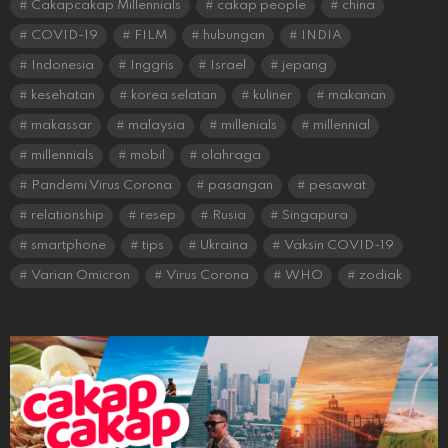
Cakapcakap Millennials
cakap people
china
COVID-19
FILM
hubungan
INDIA
Indonesia
Inggris
Israel
jepang
kesehatan
korea selatan
kuliner
makanan
makassar
malaysia
millenials
millennial
millennials
mobil
olahraga
Pandemi Virus Corona
pasangan
pesawat
relationship
resep
Rusia
Singapura
smartphone
tips
Ukraina
Vaksin COVID-19
Varian Omicron
Virus Corona
WHO
zodiak