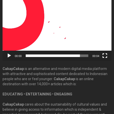
Video
Player
00:00
00:04
CakapCakap
is an alternative and modern digital media platform
with attractive and sophisticated content dedicated to Indonesian
people who are or feel younger.
CakapCakap
is an online
destination with over 14,000+ articles which is:
EDUCATING • ENTERTAINING • ENGAGING
CakapCakap
cares about the sustainability of cultural values and
believe in giving access to information which is independent &