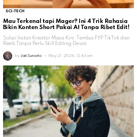
SCI-TECH
Mau Terkenal tapi Mager? Ini 4 Trik Rahasia
Bikin Konten Short Pakai AI Tanpa Ribet Edit!
Solusi Instan Kreator Masa Kini: Tembus FYP TikTok dan
Reels Tanpa Perlu Skill Editing Dewa
by
Jati Sunarto
May 21, 2026, 12:43 am