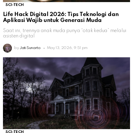
SCI-TECH
Life Hack Digital 2026: Tips Teknologi dan
Aplikasi Wajib untuk Generasi Muda
Saat ini, trennya anak muda punya “otak kedua” melalui
asisten digital
by
Jati Sunarto
May 13, 2026, 9:51 pm
SCI-TECH