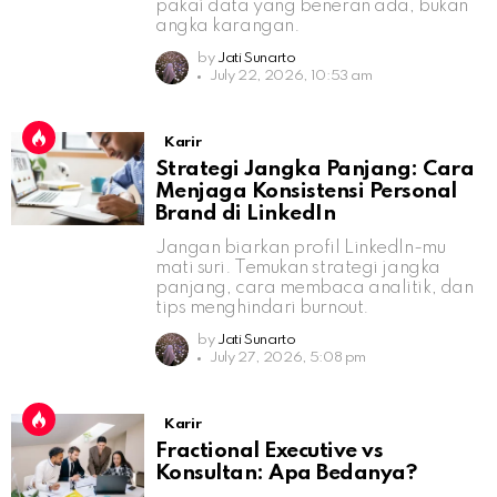
pakai data yang beneran ada, bukan
angka karangan.
by
Jati Sunarto
July 22, 2026, 10:53 am
Karir
Strategi Jangka Panjang: Cara
Menjaga Konsistensi Personal
Brand di LinkedIn
Jangan biarkan profil LinkedIn-mu
mati suri. Temukan strategi jangka
panjang, cara membaca analitik, dan
tips menghindari burnout.
by
Jati Sunarto
July 27, 2026, 5:08 pm
Karir
Fractional Executive vs
Konsultan: Apa Bedanya?