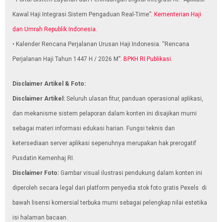
Kawal Haji Integrasi Sistem Pengaduan Real-Time”.
Kementerian Haji
dan Umrah Republik Indonesia
.
• Kalender Rencana Perjalanan Urusan Haji Indonesia. “Rencana
Perjalanan Haji Tahun 1447 H / 2026 M”.
BPKH RI Publikasi
.
Disclaimer Artikel & Foto:
Disclaimer Artikel:
Seluruh ulasan fitur, panduan operasional aplikasi,
dan mekanisme sistem pelaporan dalam konten ini disajikan murni
sebagai materi informasi edukasi harian. Fungsi teknis dan
ketersediaan server aplikasi sepenuhnya merupakan hak prerogatif
Pusdatin Kemenhaj RI.
Disclaimer Foto:
Gambar visual ilustrasi pendukung dalam konten ini
diperoleh secara legal dari platform penyedia stok foto gratis Pexels di
bawah lisensi komersial terbuka murni sebagai pelengkap nilai estetika
isi halaman bacaan.