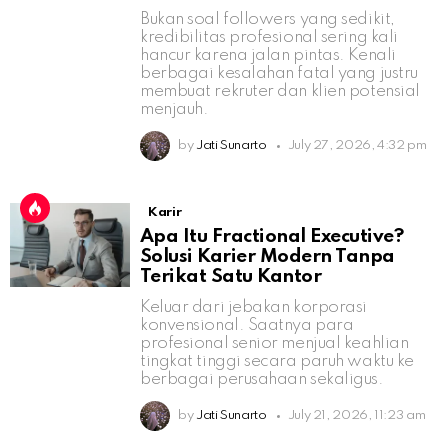
Bukan soal followers yang sedikit,
kredibilitas profesional sering kali
hancur karena jalan pintas. Kenali
berbagai kesalahan fatal yang justru
membuat rekruter dan klien potensial
menjauh.
by
Jati Sunarto
July 27, 2026, 4:32 pm
Karir
Apa Itu Fractional Executive?
Solusi Karier Modern Tanpa
Terikat Satu Kantor
Keluar dari jebakan korporasi
konvensional. Saatnya para
profesional senior menjual keahlian
tingkat tinggi secara paruh waktu ke
berbagai perusahaan sekaligus.
by
Jati Sunarto
July 21, 2026, 11:23 am