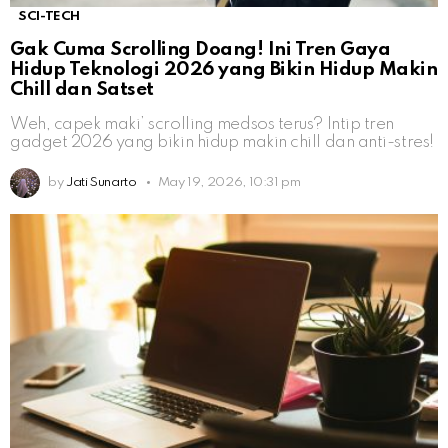
SCI-TECH
Gak Cuma Scrolling Doang! Ini Tren Gaya
Hidup Teknologi 2026 yang Bikin Hidup Makin
Chill dan Satset
Weh, capek maki’ scrolling medsos terus? Intip tren
gadget 2026 yang bikin hidup makin chill dan anti-stres!
by
Jati Sunarto
May 19, 2026, 10:31 pm