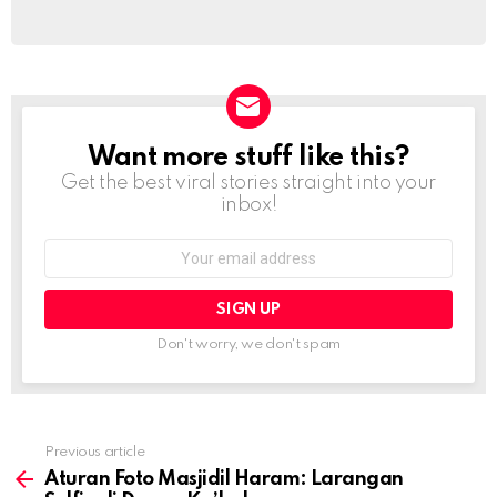
Want more stuff like this?
NEWSLETTER
Get the best viral stories straight into your
inbox!
Email
address:
Don't worry, we don't spam
Previous article
See
more
Aturan Foto Masjidil Haram: Larangan