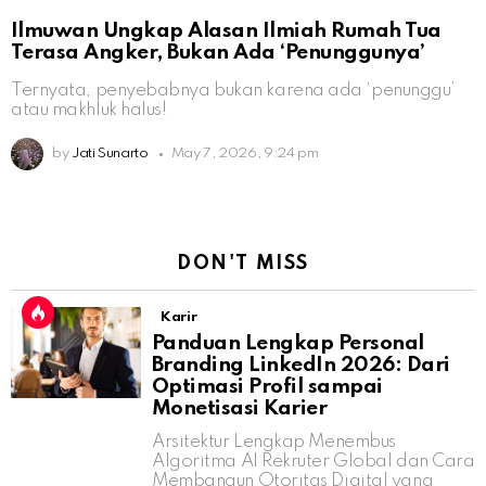
Ilmuwan Ungkap Alasan Ilmiah Rumah Tua
Terasa Angker, Bukan Ada ‘Penunggunya’
Ternyata, penyebabnya bukan karena ada ‘penunggu’
atau makhluk halus!
by
Jati Sunarto
May 7, 2026, 9:24 pm
DON'T MISS
Karir
Panduan Lengkap Personal
Branding LinkedIn 2026: Dari
Optimasi Profil sampai
Monetisasi Karier
Arsitektur Lengkap Menembus
Algoritma AI Rekruter Global dan Cara
Membangun Otoritas Digital yang