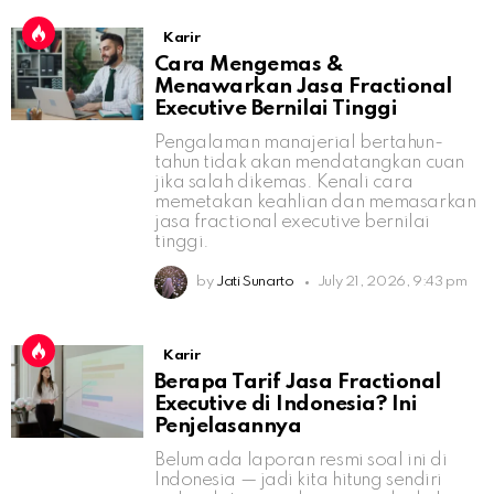
Karir
Cara Mengemas &
Menawarkan Jasa Fractional
Executive Bernilai Tinggi
Pengalaman manajerial bertahun-
tahun tidak akan mendatangkan cuan
jika salah dikemas. Kenali cara
memetakan keahlian dan memasarkan
jasa fractional executive bernilai
tinggi.
by
Jati Sunarto
July 21, 2026, 9:43 pm
Karir
Berapa Tarif Jasa Fractional
Executive di Indonesia? Ini
Penjelasannya
Belum ada laporan resmi soal ini di
Indonesia — jadi kita hitung sendiri