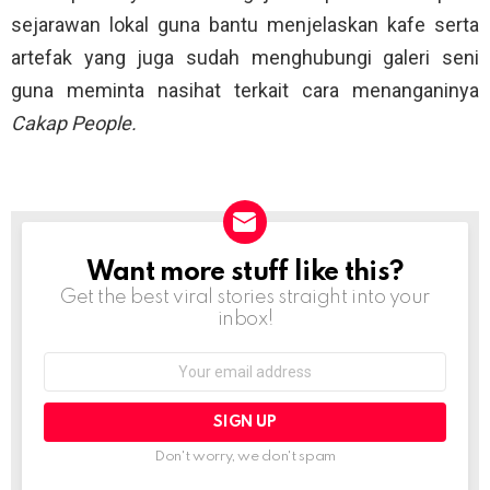
sejarawan lokal guna bantu menjelaskan kafe serta
artefak yang juga sudah menghubungi galeri seni
guna meminta nasihat terkait cara menanganinya
Cakap People.
Want more stuff like this?
NEWSLETTER
Get the best viral stories straight into your
inbox!
Email
address:
Don't worry, we don't spam