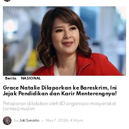
Berita
NASIONAL
Grace Natalie Dilaporkan ke Bareskrim, Ini
Jejak Pendidikan dan Karir Menterengnya!
Pelaporan dilakukan oleh 40 organisasi masyarakat
(ormas) muslim
by
Jati Sunarto
May 7, 2026, 4:14 pm