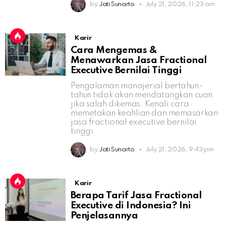
by
Jati Sunarto
July 21, 2026, 11:23 am
Karir
Cara Mengemas &
Menawarkan Jasa Fractional
Executive Bernilai Tinggi
Pengalaman manajerial bertahun-
tahun tidak akan mendatangkan cuan
jika salah dikemas. Kenali cara
memetakan keahlian dan memasarkan
jasa fractional executive bernilai
tinggi.
by
Jati Sunarto
July 21, 2026, 9:43 pm
Karir
Berapa Tarif Jasa Fractional
Executive di Indonesia? Ini
Penjelasannya