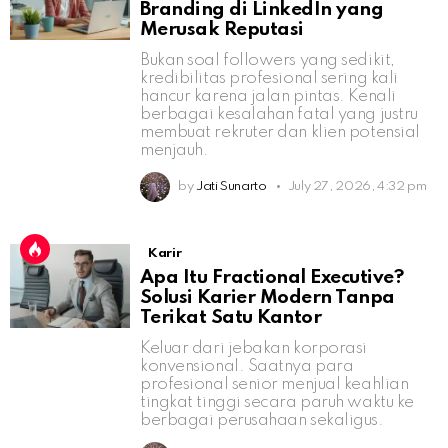
Branding di LinkedIn yang
Merusak Reputasi
Bukan soal followers yang sedikit,
kredibilitas profesional sering kali
hancur karena jalan pintas. Kenali
berbagai kesalahan fatal yang justru
membuat rekruter dan klien potensial
menjauh.
by
Jati Sunarto
July 27, 2026, 4:32 pm
Karir
Apa Itu Fractional Executive?
Solusi Karier Modern Tanpa
Terikat Satu Kantor
Keluar dari jebakan korporasi
konvensional. Saatnya para
profesional senior menjual keahlian
tingkat tinggi secara paruh waktu ke
berbagai perusahaan sekaligus.