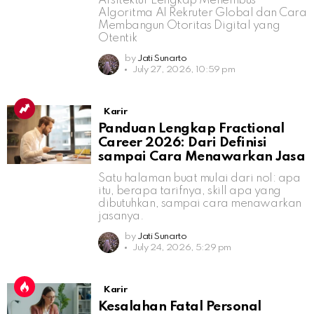
Arsitektur Lengkap Menembus
Algoritma AI Rekruter Global dan Cara
Membangun Otoritas Digital yang
Otentik
by
Jati Sunarto
July 27, 2026, 10:59 pm
Karir
Panduan Lengkap Fractional
Career 2026: Dari Definisi
sampai Cara Menawarkan Jasa
Satu halaman buat mulai dari nol: apa
itu, berapa tarifnya, skill apa yang
dibutuhkan, sampai cara menawarkan
jasanya.
by
Jati Sunarto
July 24, 2026, 5:29 pm
Karir
Kesalahan Fatal Personal