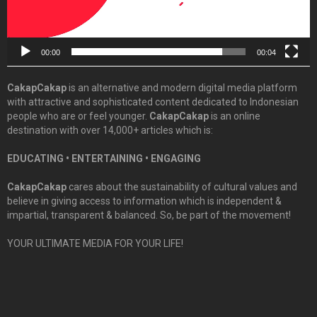
00:00
00:04
CakapCakap
is an alternative and modern digital media platform
with attractive and sophisticated content dedicated to Indonesian
people who are or feel younger.
CakapCakap
is an online
destination with over 14,000+ articles which is:
EDUCATING • ENTERTAINING • ENGAGING
CakapCakap
cares about the sustainability of cultural values and
believe in giving access to information which is independent &
impartial, transparent & balanced. So, be part of the movement!
YOUR ULTIMATE MEDIA FOR YOUR LIFE!