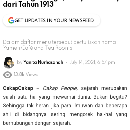
dari Tahun 1913
GET UPDATES IN YOUR NEWSFEED
Dalam daftar menu tersebut bertuliskan nama
Yamen Café and Tea Rooms
by
Yanita Nurhasanah
July 14, 2021, 6:57 pm
13.8k
Views
CakapCakap –
Cakap People,
sejarah merupakan
salah satu hal yang mewarnai dunia. Bukan begitu?
Sehingga tak heran jika para ilmuwan dan beberapa
ahli di bidangnya sering mengorek hal-hal yang
berhubungan dengan sejarah.