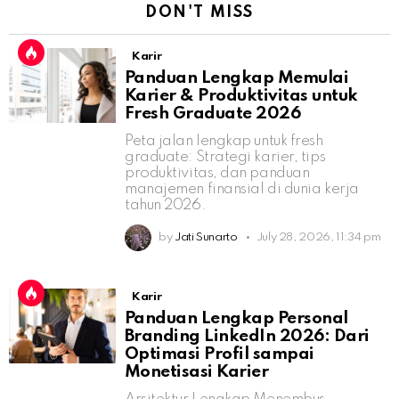
DON'T MISS
Karir
Panduan Lengkap Memulai
Karier & Produktivitas untuk
Fresh Graduate 2026
Peta jalan lengkap untuk fresh
graduate: Strategi karier, tips
produktivitas, dan panduan
manajemen finansial di dunia kerja
tahun 2026.
by
Jati Sunarto
July 28, 2026, 11:34 pm
Karir
Panduan Lengkap Personal
Branding LinkedIn 2026: Dari
Optimasi Profil sampai
Monetisasi Karier