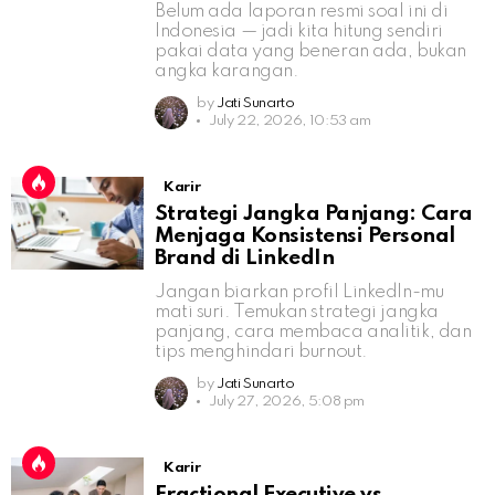
Belum ada laporan resmi soal ini di
Indonesia — jadi kita hitung sendiri
pakai data yang beneran ada, bukan
angka karangan.
by
Jati Sunarto
July 22, 2026, 10:53 am
Karir
Strategi Jangka Panjang: Cara
Menjaga Konsistensi Personal
Brand di LinkedIn
Jangan biarkan profil LinkedIn-mu
mati suri. Temukan strategi jangka
panjang, cara membaca analitik, dan
tips menghindari burnout.
by
Jati Sunarto
July 27, 2026, 5:08 pm
Karir
Fractional Executive vs