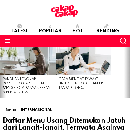
LATEST
POPULAR
HOT
TRENDING
S
Menu
LATEST
STORIES
PANDUAN LENGKAP
CARA MENGATUR WAKTU
PORTFOLIO CAREER: SENI
UNTUK PORTFOLIO CAREER
MENGELOLA BANYAK PERAN
TANPA BURNOUT
& PENDAPATAN
Berita
INTERNASIONAL
Daftar Menu Usang Ditemukan Jatuh
dari Langit-langit, Ternyata Asalnya