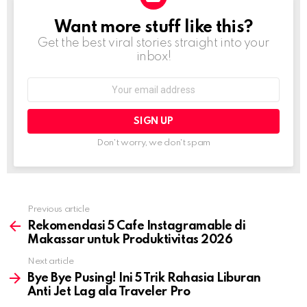
Want more stuff like this?
NEWSLETTER
Get the best viral stories straight into your
inbox!
Email
address:
Don't worry, we don't spam
Previous article
See
more
Rekomendasi 5 Cafe Instagramable di
Makassar untuk Produktivitas 2026
Next article
Bye Bye Pusing! Ini 5 Trik Rahasia Liburan
Anti Jet Lag ala Traveler Pro