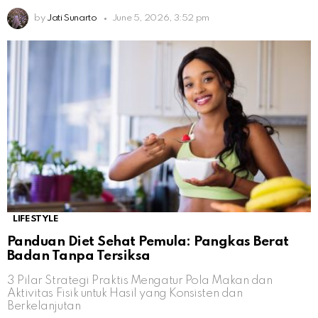
by
Jati Sunarto
June 5, 2026, 3:52 pm
LIFESTYLE
Panduan Diet Sehat Pemula: Pangkas Berat
Badan Tanpa Tersiksa
3 Pilar Strategi Praktis Mengatur Pola Makan dan
Aktivitas Fisik untuk Hasil yang Konsisten dan
Berkelanjutan