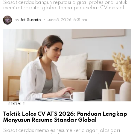
Siasat cerdas bangun reputasi digital profesional untuk
memikat rekruter global tanpa perlu sebar CV massal
by
Jati Sunarto
June 5, 2026, 6:31 pm
LIFESTYLE
Taktik Lolos CV ATS 2026: Panduan Lengkap
Menyusun Resume Standar Global
Siasat cerdas memoles resume kerja agar lolos dari