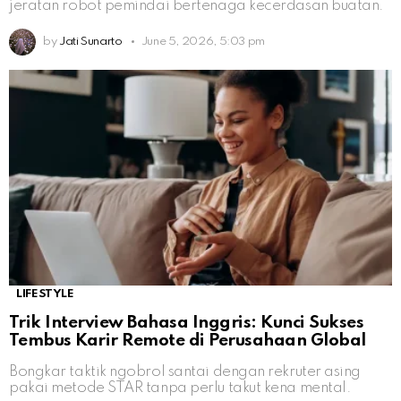
jeratan robot pemindai bertenaga kecerdasan buatan.
by
Jati Sunarto
June 5, 2026, 5:03 pm
LIFESTYLE
Trik Interview Bahasa Inggris: Kunci Sukses
Tembus Karir Remote di Perusahaan Global
Bongkar taktik ngobrol santai dengan rekruter asing
pakai metode STAR tanpa perlu takut kena mental.