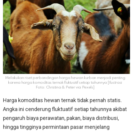
Melakukan riset perbandingan harga hewan kurban menjadi penting
karena harga komoditas ternak fluktuatif setiap tahunnya [Ilustrasi
Foto: Christina & Peter via Pexels]
Harga komoditas hewan ternak tidak pernah statis.
Angka ini cenderung fluktuatif setiap tahunnya akibat
pengaruh biaya perawatan, pakan, biaya distribusi,
hingga tingginya permintaan pasar menjelang