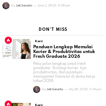
by
Jati Sunarto
June 2, 2026, 9:08 pm
DON'T MISS
Karir
Panduan Lengkap Memulai
Karier & Produktivitas untuk
Fresh Graduate 2026
Peta jalan lengkap untuk fresh
graduate: Strategi karier, tips
produktivitas, dan panduan
manajemen finansial di dunia kerja
tahun 2026.
by
Jati Sunarto
July 28, 2026, 11:34 pm
Karir