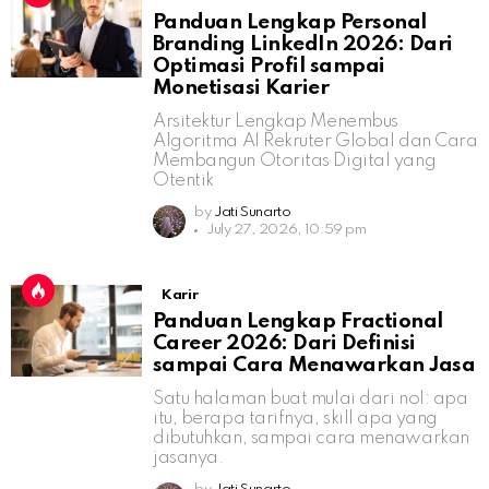
Panduan Lengkap Personal
Branding LinkedIn 2026: Dari
Optimasi Profil sampai
Monetisasi Karier
Arsitektur Lengkap Menembus
Algoritma AI Rekruter Global dan Cara
Membangun Otoritas Digital yang
Otentik
by
Jati Sunarto
July 27, 2026, 10:59 pm
Karir
Panduan Lengkap Fractional
Career 2026: Dari Definisi
sampai Cara Menawarkan Jasa
Satu halaman buat mulai dari nol: apa
itu, berapa tarifnya, skill apa yang
dibutuhkan, sampai cara menawarkan
jasanya.