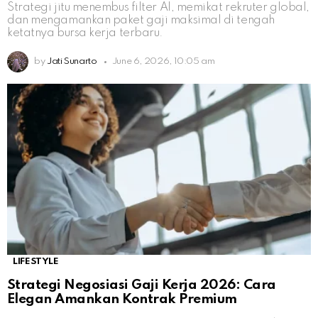
Strategi jitu menembus filter AI, memikat rekruter global,
dan mengamankan paket gaji maksimal di tengah
ketatnya bursa kerja terbaru.
by
Jati Sunarto
June 6, 2026, 10:05 am
LIFESTYLE
Strategi Negosiasi Gaji Kerja 2026: Cara
Elegan Amankan Kontrak Premium