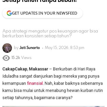
Setiap Tahun Tanpa Beban!
GET UPDATES IN YOUR NEWSFEED
Apa strategi mengatur pos keuangan agar bisa
berkurban konsisten setiap tahun?
by
Jati Sunarto
May 15, 2026, 8:53 pm
15.2k
Views
CakapCakap
,
Makassar
– Berkurban di Hari Raya
Iduladha sangat dianjurkan bagi mereka yang punya
kemampuan
finansial
. Nah, kabar baiknya sebenarnya
kamu bisa mulai untuk menabung hewan kurban rutin
setiap tahunnya, bagaimana caranya?