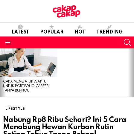
LATEST
POPULAR
HOT
TRENDING
S
Menu
LATEST
STORIES
CARA MENGATUR WAKTU
UNTUK PORTFOLIO CAREER
TANPA BURNOUT
LIFESTYLE
Nabung Rp8 Ribu Sehari? Ini 5 Cara
Menabung Hewan Kurban Rutin