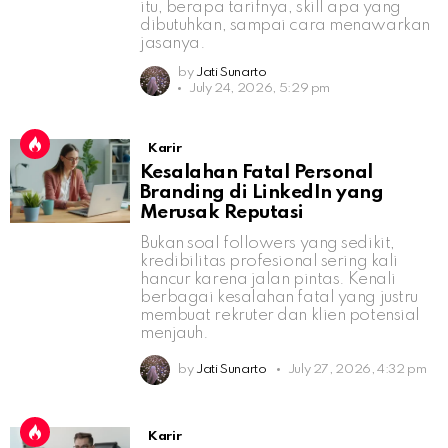
itu, berapa tarifnya, skill apa yang
dibutuhkan, sampai cara menawarkan
jasanya.
by
Jati Sunarto
July 24, 2026, 5:29 pm
Karir
Kesalahan Fatal Personal
Branding di LinkedIn yang
Merusak Reputasi
Bukan soal followers yang sedikit,
kredibilitas profesional sering kali
hancur karena jalan pintas. Kenali
berbagai kesalahan fatal yang justru
membuat rekruter dan klien potensial
menjauh.
by
Jati Sunarto
July 27, 2026, 4:32 pm
Karir