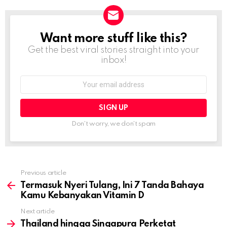
Want more stuff like this?
NEWSLETTER
Get the best viral stories straight into your
inbox!
Email
address:
Don't worry, we don't spam
Previous article
See
more
Termasuk Nyeri Tulang, Ini 7 Tanda Bahaya
Kamu Kebanyakan Vitamin D
Next article
Thailand hingga Singapura Perketat