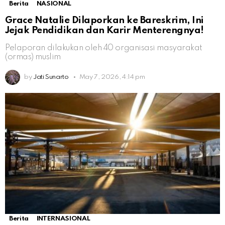
Berita
NASIONAL
Grace Natalie Dilaporkan ke Bareskrim, Ini
Jejak Pendidikan dan Karir Menterengnya!
Pelaporan dilakukan oleh 40 organisasi masyarakat
(ormas) muslim
by
Jati Sunarto
May 7, 2026, 4:14 pm
Berita
INTERNASIONAL