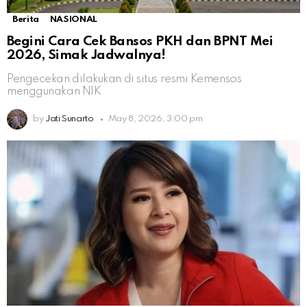
Berita
NASIONAL
Begini Cara Cek Bansos PKH dan BPNT Mei
2026, Simak Jadwalnya!
Pengecekan dilakukan di situs resmi Kemensos
menggunakan NIK
by
Jati Sunarto
May 8, 2026, 3:00 pm