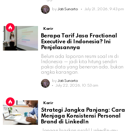
by
Jati Sunarto
July 21, 2026, 9:43 pm
Karir
Berapa Tarif Jasa Fractional
Executive di Indonesia? Ini
Penjelasannya
Belum ada laporan resmi soal ini di
Indonesia — jadi kita hitung sendiri
pakai data yang beneran ada, bukan
angka karangan.
by
Jati Sunarto
July 22, 2026, 10:53 am
Karir
Strategi Jangka Panjang: Cara
Menjaga Konsistensi Personal
Brand di LinkedIn
Jangan biarkan profil LinkedIn-mu