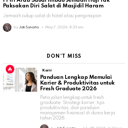
PPIH Arab Saudi Imbau Jemaah Haji Tak
Paksakan Diri Salat di Masjidil Haram
Jemaah cukup salat di hotel atau penginapan
by
Jati Sunarto
May 7, 2026, 8:33 am
DON'T MISS
Karir
Panduan Lengkap Memulai
Karier & Produktivitas untuk
Fresh Graduate 2026
Peta jalan lengkap untuk fresh
graduate: Strategi karier, tips
produktivitas, dan panduan
manajemen finansial di dunia kerja
tahun 2026.