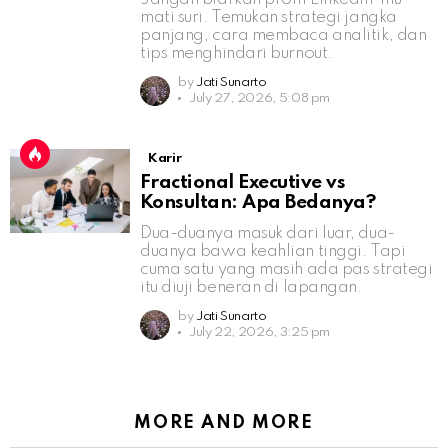
mati suri. Temukan strategi jangka
panjang, cara membaca analitik, dan
tips menghindari burnout.
by
Jati Sunarto
July 27, 2026, 5:08 pm
Karir
Fractional Executive vs
Konsultan: Apa Bedanya?
Dua-duanya masuk dari luar, dua-
duanya bawa keahlian tinggi. Tapi
cuma satu yang masih ada pas strategi
itu diuji beneran di lapangan.
by
Jati Sunarto
July 22, 2026, 3:25 pm
MORE AND MORE