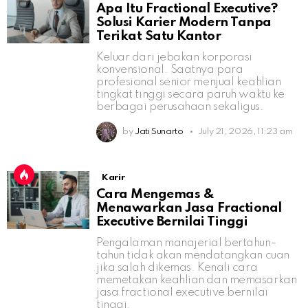
Apa Itu Fractional Executive?
Solusi Karier Modern Tanpa
Terikat Satu Kantor
Keluar dari jebakan korporasi
konvensional. Saatnya para
profesional senior menjual keahlian
tingkat tinggi secara paruh waktu ke
berbagai perusahaan sekaligus.
by
Jati Sunarto
July 21, 2026, 11:23 am
Karir
Cara Mengemas &
Menawarkan Jasa Fractional
Executive Bernilai Tinggi
Pengalaman manajerial bertahun-
tahun tidak akan mendatangkan cuan
jika salah dikemas. Kenali cara
memetakan keahlian dan memasarkan
jasa fractional executive bernilai
tinggi.