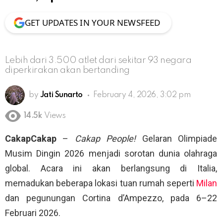
GET UPDATES IN YOUR NEWSFEED
Lebih dari 3.500 atlet dari sekitar 93 negara
diperkirakan akan bertanding
by
Jati Sunarto
February 4, 2026, 3:02 pm
14.5k
Views
CakapCakap
–
Cakap People!
Gelaran Olimpiade
Musim Dingin 2026 menjadi sorotan dunia olahraga
global. Acara ini akan berlangsung di Italia,
memadukan beberapa lokasi tuan rumah seperti
Milan
dan pegunungan Cortina d’Ampezzo, pada 6–22
Februari 2026.