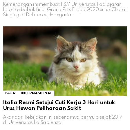
Kemenangan ini membuat PSM Universitas Padjajaran
lolos ke babak final Grand Prix Eropa 2020 untuk Choral
Singing di Debrecen, Hongaria.
Berita
INTERNASIONAL
Italia Resmi Setujui Cuti Kerja 3 Hari untuk
Urus Hewan Peliharaan Sakit
Akar dari kebijakan ini sebenarnya bermula sejak 2017
di Universitas La Sapienza