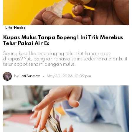
Life-Hacks
Kupas Mulus Tanpa Bopeng! Ini Trik Merebus
Telur Pakai Air Es
Sering kesal karena daging telur ikut hancur saat
dikupas? Yuk, bongkar rahasia sains sederhana biar kulit
telur copot sendiri dengan mulus.
by
Jati Sunarto
May 30, 2026, 10:39 pm