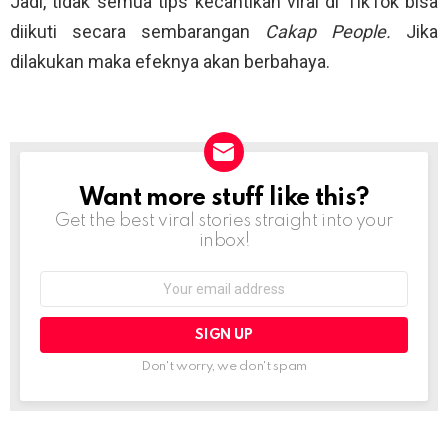
Jadi, tidak semua tips kecantikan viral di TikTok bisa
diikuti secara sembarangan
Cakap People.
Jika
dilakukan maka efeknya akan berbahaya.
Want more stuff like this?
NEWSLETTER
Get the best viral stories straight into your
inbox!
Email
address:
Don't worry, we don't spam