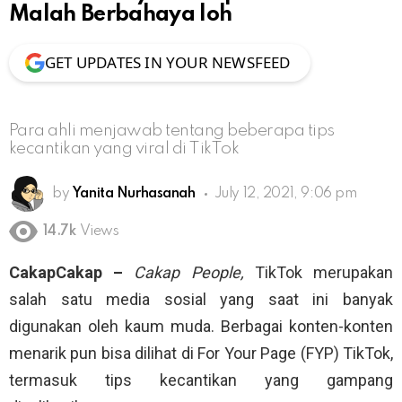
Malah Berbahaya loh
GET UPDATES IN YOUR NEWSFEED
Para ahli menjawab tentang beberapa tips
kecantikan yang viral di TikTok
by
Yanita Nurhasanah
July 12, 2021, 9:06 pm
14.7k
Views
CakapCakap –
Cakap People,
TikTok merupakan
salah satu media sosial yang saat ini banyak
digunakan oleh kaum muda. Berbagai konten-konten
menarik pun bisa dilihat di For Your Page (FYP) TikTok,
termasuk tips kecantikan yang gampang