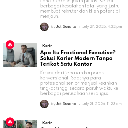
hancur karena jalan pintas. Kenali
berbagai kesalahan fatal yang justru
membuat rekruter dan klien potensial
menjauh.
by
Jati Sunarto
July 27, 2026, 4:32 pm
Karir
Apa Itu Fractional Executive?
Solusi Karier Modern Tanpa
Terikat Satu Kantor
Keluar dari jebakan korporasi
konvensional. Saatnya para
profesional senior menjual keahlian
tingkat tinggi secara paruh waktu ke
berbagai perusahaan sekaligus.
by
Jati Sunarto
July 21, 2026, 11:23 am
Karir