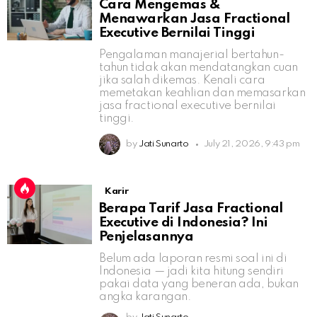
Cara Mengemas &
Menawarkan Jasa Fractional
Executive Bernilai Tinggi
Pengalaman manajerial bertahun-
tahun tidak akan mendatangkan cuan
jika salah dikemas. Kenali cara
memetakan keahlian dan memasarkan
jasa fractional executive bernilai
tinggi.
by
Jati Sunarto
July 21, 2026, 9:43 pm
Karir
Berapa Tarif Jasa Fractional
Executive di Indonesia? Ini
Penjelasannya
Belum ada laporan resmi soal ini di
Indonesia — jadi kita hitung sendiri
pakai data yang beneran ada, bukan
angka karangan.