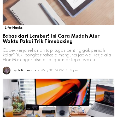
Life-Hacks
Bebas dari Lembur! Ini Cara Mudah Atur
Waktu Pakai Trik Timeboxing
Capek kerja seharian tapi tugas penting gak pernah
kelar? Yuk, bongkar rahasia mengunci jadwal kerja ala
Elon Musk agar bisa pulang kantor tepat waktu.
by
Jati Sunarto
May 30, 2026, 5:13 pm