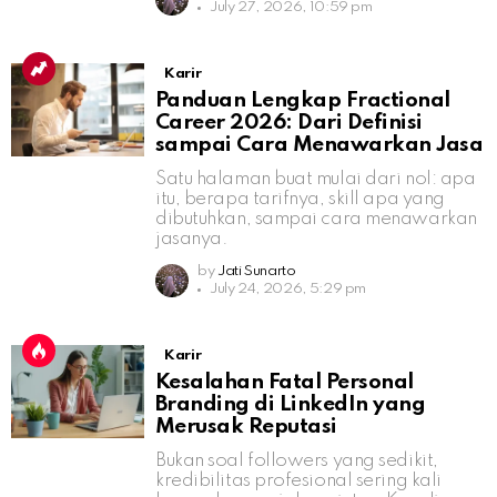
July 27, 2026, 10:59 pm
Karir
Panduan Lengkap Fractional
Career 2026: Dari Definisi
sampai Cara Menawarkan Jasa
Satu halaman buat mulai dari nol: apa
itu, berapa tarifnya, skill apa yang
dibutuhkan, sampai cara menawarkan
jasanya.
by
Jati Sunarto
July 24, 2026, 5:29 pm
Karir
Kesalahan Fatal Personal
Branding di LinkedIn yang
Merusak Reputasi
Bukan soal followers yang sedikit,
kredibilitas profesional sering kali