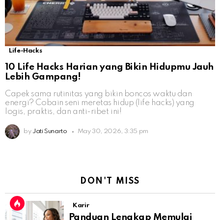
Life-Hacks
10 Life Hacks Harian yang Bikin Hidupmu Jauh
Lebih Gampang!
Capek sama rutinitas yang bikin boncos waktu dan
energi? Cobain seni meretas hidup (life hacks) yang
logis, praktis, dan anti-ribet ini!
by
Jati Sunarto
May 30, 2026, 3:35 pm
DON'T MISS
Karir
Panduan Lengkap Memulai