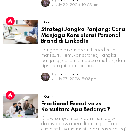
by
Jati Sunarto
July 22, 2026, 10:53 am
Karir
Strategi Jangka Panjang: Cara
Menjaga Konsistensi Personal
Brand di LinkedIn
Jangan biarkan profil LinkedIn-mu
mati suri. Temukan strategi jangka
panjang, cara membaca analitik, dan
tips menghindari burnout.
by
Jati Sunarto
July 27, 2026, 5:08 pm
Karir
Fractional Executive vs
Konsultan: Apa Bedanya?
Dua-duanya masuk dari luar, dua-
duanya bawa keahlian tinggi. Tapi
cuma satu yang masih ada pas strategi