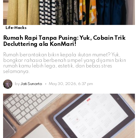
Life-Hacks
Rumah Rapi Tanpa Pusing: Yuk, Cobain Trik
Decluttering ala KonMari!
Rumah berantakan bikin kepala ikutan mumet? Yuk,
bongkar rahasia berbenah simpel yang dijamin bikin
rumah kamu lebih lega, estetik, dan bebas stres
selamanya.
by
Jati Sunarto
May 30, 2026, 6:37 pm