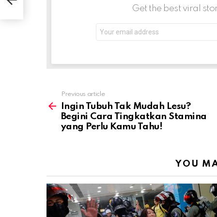
Get the best viral sto
Email
address:
Previous article
See
more
Ingin Tubuh Tak Mudah Lesu?
Begini Cara Tingkatkan Stamina
yang Perlu Kamu Tahu!
YOU MA