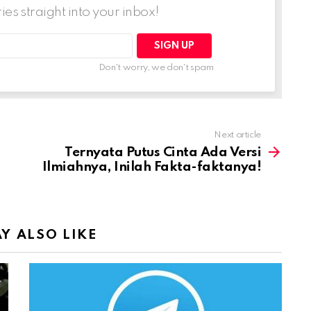
ries straight into your inbox!
Don't worry, we don't spam
Next article
Ternyata Putus Cinta Ada Versi
Ilmiahnya, Inilah Fakta-faktanya!
Y ALSO LIKE