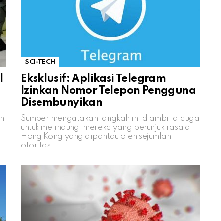
SCI-TECH
l
Eksklusif: Aplikasi Telegram
Izinkan Nomor Telepon Pengguna
Disembunyikan
an
Sumber mengatakan langkah ini diambil diduga
untuk melindungi mereka yang berunjuk rasa di
Hong Kong yang dipantau oleh sejumlah
otoritas.