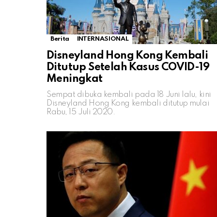
Berita
INTERNASIONAL
Disneyland Hong Kong Kembali
Ditutup Setelah Kasus COVID-19
Meningkat
Sempat dibuka kembali pada 18 Juni lalu, kini
Disneyland Hong Kong kembali ditutup mulai
Rabu, 15 Juli 2020.