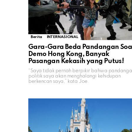
Berita
INTERNASIONAL
Gara-Gara Beda Pandangan Soa
Demo Hong Kong, Banyak
Pasangan Kekasih yang Putus!
“Saya tidak pernah berpikir bahwa pandang
politik saya akan menghalangi kehidupan
berkencan saya,” kata Joe.