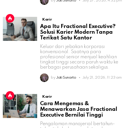
by
Jati Sunarto
July 27, 2026, 4:32 pm
Karir
Apa Itu Fractional Executive?
Solusi Karier Modern Tanpa
Terikat Satu Kantor
Keluar dari jebakan korporasi
konvensional. Saatnya para
profesional senior menjual keahlian
tingkat tinggi secara paruh waktu ke
berbagai perusahaan sekaligus.
by
Jati Sunarto
July 21, 2026, 11:23 am
Karir
Cara Mengemas &
Menawarkan Jasa Fractional
Executive Bernilai Tinggi
Pengalaman manajerial bertahun-