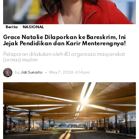
Berita
NASIONAL
Grace Natalie Dilaporkan ke Bareskrim, Ini
Jejak Pendidikan dan Karir Menterengnya!
Pelaporan dilakukan oleh 40 organisasi masyarakat
(ormas) muslim
by
Jati Sunarto
May 7, 2026, 4:14 pm