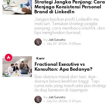
Strategi Jangka Panjang: Cara
Menjaga Konsistensi Personal
Brand di LinkedIn
Jangan biarkan profil LinkedIn-mu
mati suri. Temukan strategi jangka
panjang, cara membaca analitik, dan
tips menghindari burnout.
by
Jati Sunarto
July 27, 2026, 5:08 pm
Karir
Fractional Executive vs
Konsultan: Apa Bedanya?
Dua-duanya masuk dari luar, dua-
duanya bawa keahlian tinggi. Tapi
cuma satu yang masih ada pas strategi
itu diuji beneran di lapangan.
by
Jati Sunarto
July 22, 2026, 3:25 pm