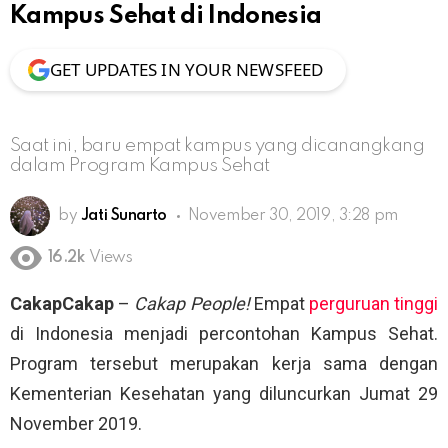
Kampus Sehat di Indonesia
GET UPDATES IN YOUR NEWSFEED
Saat ini, baru empat kampus yang dicanangkang
dalam Program Kampus Sehat
by
Jati Sunarto
November 30, 2019, 3:28 pm
16.2k
Views
CakapCakap
–
Cakap People!
Empat
perguruan tinggi
di Indonesia menjadi percontohan Kampus Sehat.
Program tersebut merupakan kerja sama dengan
Kementerian Kesehatan yang diluncurkan Jumat 29
November 2019.