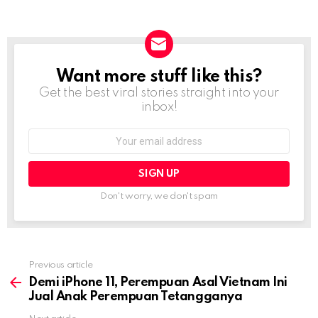
Want more stuff like this?
NEWSLETTER
Get the best viral stories straight into your
inbox!
Email
address:
Don't worry, we don't spam
Previous article
See
more
Demi iPhone 11, Perempuan Asal Vietnam Ini
Jual Anak Perempuan Tetangganya