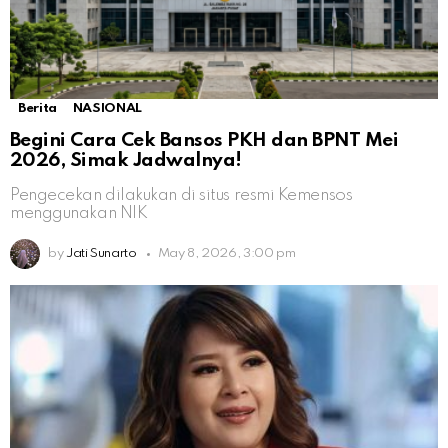
Berita
NASIONAL
Begini Cara Cek Bansos PKH dan BPNT Mei
2026, Simak Jadwalnya!
Pengecekan dilakukan di situs resmi Kemensos
menggunakan NIK
by
Jati Sunarto
May 8, 2026, 3:00 pm