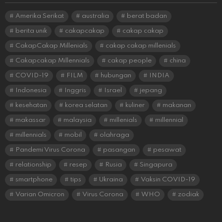
Amerika Serikat
australia
berat badan
berita unik
cakapcakap
cakap cakap
CakapCakap Millenials
cakap cakap millenials
Cakapcakap Millennials
cakap people
china
COVID-19
FILM
hubungan
INDIA
Indonesia
Inggris
Israel
jepang
kesehatan
korea selatan
kuliner
makanan
makassar
malaysia
millenials
millennial
millennials
mobil
olahraga
Pandemi Virus Corona
pasangan
pesawat
relationship
resep
Rusia
Singapura
smartphone
tips
Ukraina
Vaksin COVID-19
Varian Omicron
Virus Corona
WHO
zodiak