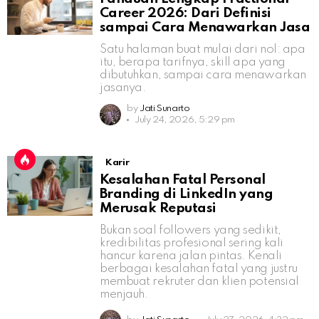
Career 2026: Dari Definisi
sampai Cara Menawarkan Jasa
Satu halaman buat mulai dari nol: apa
itu, berapa tarifnya, skill apa yang
dibutuhkan, sampai cara menawarkan
jasanya.
by
Jati Sunarto
July 24, 2026, 5:29 pm
Karir
Kesalahan Fatal Personal
Branding di LinkedIn yang
Merusak Reputasi
Bukan soal followers yang sedikit,
kredibilitas profesional sering kali
hancur karena jalan pintas. Kenali
berbagai kesalahan fatal yang justru
membuat rekruter dan klien potensial
menjauh.