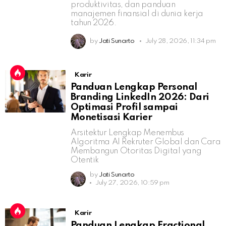
produktivitas, dan panduan
manajemen finansial di dunia kerja
tahun 2026.
by
Jati Sunarto
July 28, 2026, 11:34 pm
Karir
Panduan Lengkap Personal
Branding LinkedIn 2026: Dari
Optimasi Profil sampai
Monetisasi Karier
Arsitektur Lengkap Menembus
Algoritma AI Rekruter Global dan Cara
Membangun Otoritas Digital yang
Otentik
by
Jati Sunarto
July 27, 2026, 10:59 pm
Karir
Panduan Lengkap Fractional