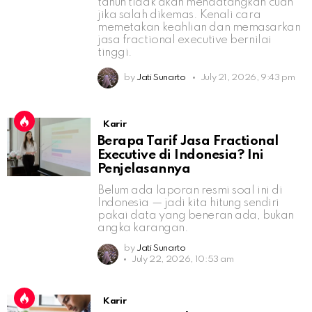
tahun tidak akan mendatangkan cuan
jika salah dikemas. Kenali cara
memetakan keahlian dan memasarkan
jasa fractional executive bernilai
tinggi.
by
Jati Sunarto
July 21, 2026, 9:43 pm
Karir
Berapa Tarif Jasa Fractional
Executive di Indonesia? Ini
Penjelasannya
Belum ada laporan resmi soal ini di
Indonesia — jadi kita hitung sendiri
pakai data yang beneran ada, bukan
angka karangan.
by
Jati Sunarto
July 22, 2026, 10:53 am
Karir