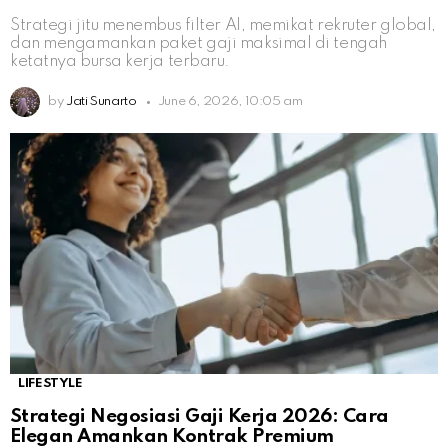
Strategi jitu menembus filter AI, memikat rekruter global,
dan mengamankan paket gaji maksimal di tengah
ketatnya bursa kerja terbaru.
by
Jati Sunarto
June 6, 2026, 10:05 am
LIFESTYLE
Strategi Negosiasi Gaji Kerja 2026: Cara
Elegan Amankan Kontrak Premium