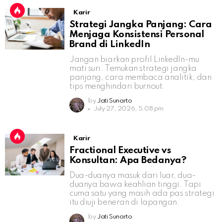
Karir
Strategi Jangka Panjang: Cara
Menjaga Konsistensi Personal
Brand di LinkedIn
Jangan biarkan profil LinkedIn-mu
mati suri. Temukan strategi jangka
panjang, cara membaca analitik, dan
tips menghindari burnout.
by
Jati Sunarto
July 27, 2026, 5:08 pm
Karir
Fractional Executive vs
Konsultan: Apa Bedanya?
Dua-duanya masuk dari luar, dua-
duanya bawa keahlian tinggi. Tapi
cuma satu yang masih ada pas strategi
itu diuji beneran di lapangan.
by
Jati Sunarto