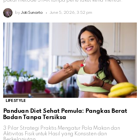
pakai metode STAR tanpa perlu takut kena mental.
by
Jati Sunarto
June 5, 2026, 3:52 pm
LIFESTYLE
Panduan Diet Sehat Pemula: Pangkas Berat
Badan Tanpa Tersiksa
3 Pilar Strategi Praktis Mengatur Pola Makan dan
Aktivitas Fisik untuk Hasil yang Konsisten dan
Berkelanjutan