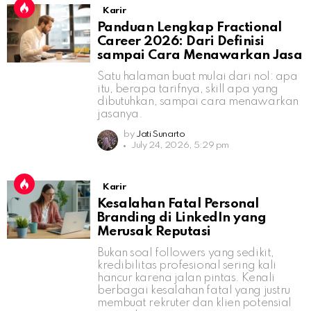
Karir
Panduan Lengkap Fractional
Career 2026: Dari Definisi
sampai Cara Menawarkan Jasa
Satu halaman buat mulai dari nol: apa
itu, berapa tarifnya, skill apa yang
dibutuhkan, sampai cara menawarkan
jasanya.
by
Jati Sunarto
July 24, 2026, 5:29 pm
Karir
Kesalahan Fatal Personal
Branding di LinkedIn yang
Merusak Reputasi
Bukan soal followers yang sedikit,
kredibilitas profesional sering kali
hancur karena jalan pintas. Kenali
berbagai kesalahan fatal yang justru
membuat rekruter dan klien potensial