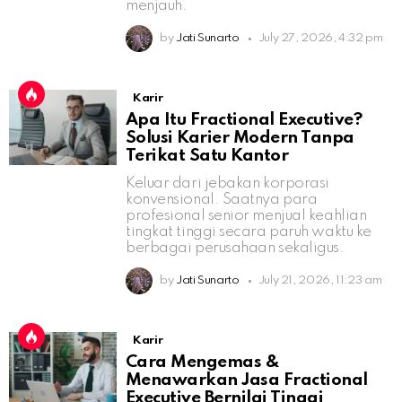
menjauh.
by
Jati Sunarto
July 27, 2026, 4:32 pm
Karir
Apa Itu Fractional Executive?
Solusi Karier Modern Tanpa
Terikat Satu Kantor
Keluar dari jebakan korporasi
konvensional. Saatnya para
profesional senior menjual keahlian
tingkat tinggi secara paruh waktu ke
berbagai perusahaan sekaligus.
by
Jati Sunarto
July 21, 2026, 11:23 am
Karir
Cara Mengemas &
Menawarkan Jasa Fractional
Executive Bernilai Tinggi