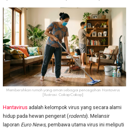
Membersihkan rumah yang aman sebagai pencegahan Hantavirus
[Ilustrasi: CakapCakap]
Hantavirus
adalah kelompok virus yang secara alami
hidup pada hewan pengerat (
rodents
). Melansir
laporan
Euro News,
pembawa utama virus ini meliputi