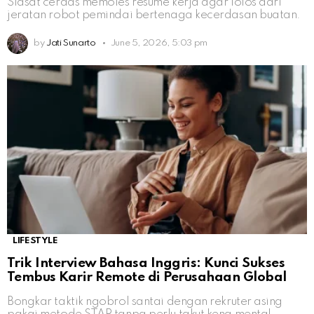
Siasat cerdas memoles resume kerja agar lolos dari
jeratan robot pemindai bertenaga kecerdasan buatan.
by
Jati Sunarto
June 5, 2026, 5:03 pm
LIFESTYLE
Trik Interview Bahasa Inggris: Kunci Sukses
Tembus Karir Remote di Perusahaan Global
Bongkar taktik ngobrol santai dengan rekruter asing