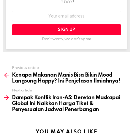
inbox!
Email
address:
Don't worry, we don't spam
Previous article
See
more
Kenapa Makanan Manis Bisa Bikin Mood
Langsung Happy? Ini Penjelasan Ilmiahnya!
Next article
Dampak Konflik Iran-AS: Deretan Maskapai
Global Ini Naikkan Harga Tiket &
Penyesuaian Jadwal Penerbangan
YOU MAY ALSO LIKE