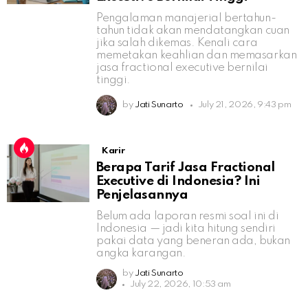
Pengalaman manajerial bertahun-
tahun tidak akan mendatangkan cuan
jika salah dikemas. Kenali cara
memetakan keahlian dan memasarkan
jasa fractional executive bernilai
tinggi.
by
Jati Sunarto
July 21, 2026, 9:43 pm
Karir
Berapa Tarif Jasa Fractional
Executive di Indonesia? Ini
Penjelasannya
Belum ada laporan resmi soal ini di
Indonesia — jadi kita hitung sendiri
pakai data yang beneran ada, bukan
angka karangan.
by
Jati Sunarto
July 22, 2026, 10:53 am