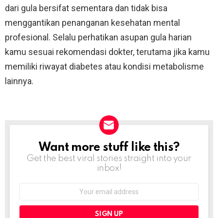
dari gula bersifat sementara dan tidak bisa
menggantikan penanganan kesehatan mental
profesional. Selalu perhatikan asupan gula harian
kamu sesuai rekomendasi dokter, terutama jika kamu
memiliki riwayat diabetes atau kondisi metabolisme
lainnya.
Want more stuff like this?
NEWSLETTER
Get the best viral stories straight into your
inbox!
Email
address: