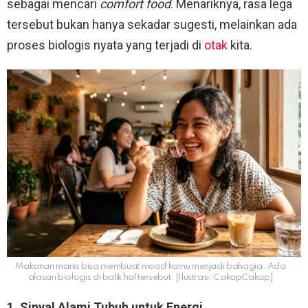
sebagai mencari
comfort food
. Menariknya, rasa lega
tersebut bukan hanya sekadar sugesti, melainkan ada
proses biologis nyata yang terjadi di
otak
kita.
Makanan manis bisa membuat mood kamu menjadi bahagia. Ada
alasan biologis di balik hal tersebut. [Ilustrasi: CakapCakap]
1. Sinyal Alami Tubuh untuk Energi