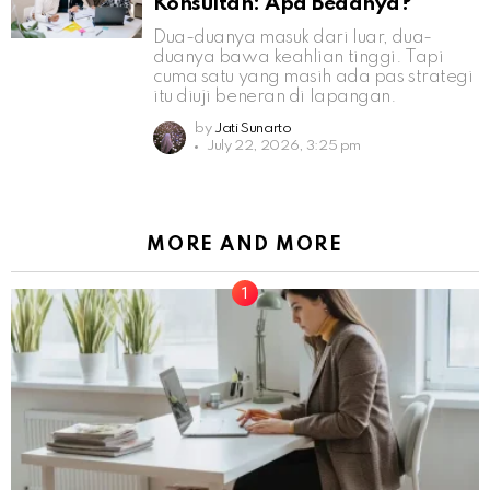
Konsultan: Apa Bedanya?
Dua-duanya masuk dari luar, dua-
duanya bawa keahlian tinggi. Tapi
cuma satu yang masih ada pas strategi
itu diuji beneran di lapangan.
by
Jati Sunarto
July 22, 2026, 3:25 pm
MORE AND MORE