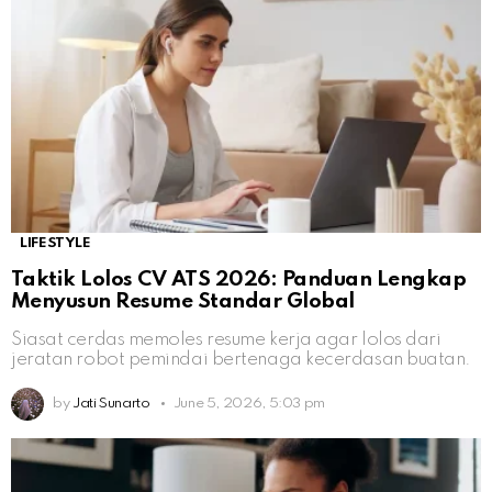
LIFESTYLE
Taktik Lolos CV ATS 2026: Panduan Lengkap
Menyusun Resume Standar Global
Siasat cerdas memoles resume kerja agar lolos dari
jeratan robot pemindai bertenaga kecerdasan buatan.
by
Jati Sunarto
June 5, 2026, 5:03 pm