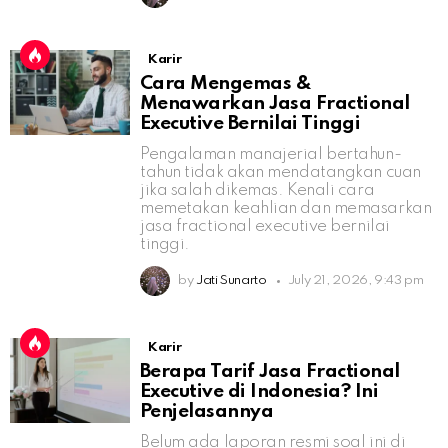
Karir
Cara Mengemas &
Menawarkan Jasa Fractional
Executive Bernilai Tinggi
Pengalaman manajerial bertahun-
tahun tidak akan mendatangkan cuan
jika salah dikemas. Kenali cara
memetakan keahlian dan memasarkan
jasa fractional executive bernilai
tinggi.
by
Jati Sunarto
July 21, 2026, 9:43 pm
Karir
Berapa Tarif Jasa Fractional
Executive di Indonesia? Ini
Penjelasannya
Belum ada laporan resmi soal ini di