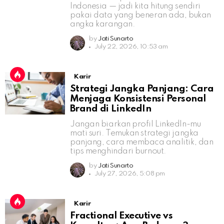
Indonesia — jadi kita hitung sendiri
pakai data yang beneran ada, bukan
angka karangan.
by
Jati Sunarto
July 22, 2026, 10:53 am
Karir
Strategi Jangka Panjang: Cara
Menjaga Konsistensi Personal
Brand di LinkedIn
Jangan biarkan profil LinkedIn-mu
mati suri. Temukan strategi jangka
panjang, cara membaca analitik, dan
tips menghindari burnout.
by
Jati Sunarto
July 27, 2026, 5:08 pm
Karir
Fractional Executive vs