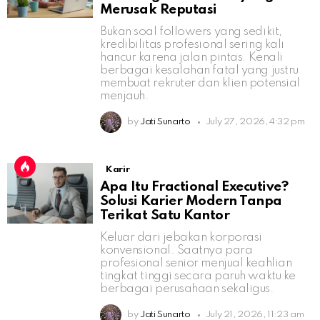
Merusak Reputasi
Bukan soal followers yang sedikit,
kredibilitas profesional sering kali
hancur karena jalan pintas. Kenali
berbagai kesalahan fatal yang justru
membuat rekruter dan klien potensial
menjauh.
by
Jati Sunarto
July 27, 2026, 4:32 pm
Karir
Apa Itu Fractional Executive?
Solusi Karier Modern Tanpa
Terikat Satu Kantor
Keluar dari jebakan korporasi
konvensional. Saatnya para
profesional senior menjual keahlian
tingkat tinggi secara paruh waktu ke
berbagai perusahaan sekaligus.
by
Jati Sunarto
July 21, 2026, 11:23 am