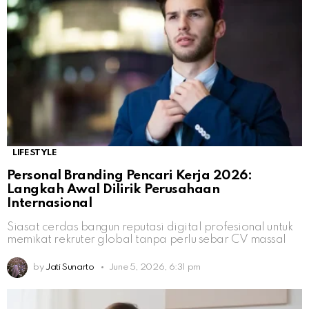
LIFESTYLE
Personal Branding Pencari Kerja 2026:
Langkah Awal Dilirik Perusahaan
Internasional
Siasat cerdas bangun reputasi digital profesional untuk
memikat rekruter global tanpa perlu sebar CV massal
by
Jati Sunarto
June 5, 2026, 6:31 pm