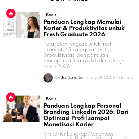
Karir
Panduan Lengkap Memulai
Karier & Produktivitas untuk
Fresh Graduate 2026
Peta jalan lengkap untuk fresh
graduate: Strategi karier, tips
produktivitas, dan panduan
manajemen finansial di dunia kerja
tahun 2026.
by
Jati Sunarto
July 28, 2026, 11:34 pm
Karir
Panduan Lengkap Personal
Branding LinkedIn 2026: Dari
Optimasi Profil sampai
Monetisasi Karier
Arsitektur Lengkap Menembus