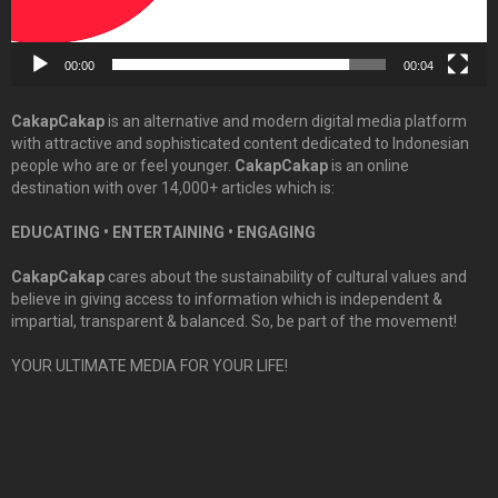
00:00
00:04
CakapCakap
is an alternative and modern digital media platform
with attractive and sophisticated content dedicated to Indonesian
people who are or feel younger.
CakapCakap
is an online
destination with over 14,000+ articles which is:
EDUCATING • ENTERTAINING • ENGAGING
CakapCakap
cares about the sustainability of cultural values and
believe in giving access to information which is independent &
impartial, transparent & balanced. So, be part of the movement!
YOUR ULTIMATE MEDIA FOR YOUR LIFE!