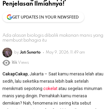
Penjelasan Ilmiahnya!
GET UPDATES IN YOUR NEWSFEED
Ada alasan biologis dibalik makanan manis yang
membuat bahagia itu
by
Jati Sunarto
May 9, 2026, 11:49 am
16k
Views
CakapCakap
, Jakarta – Saat kamu merasa lelah atau
sedih, lalu seketika merasa lebih baik setelah
menikmati sepotong
cokelat
atau segelas minuman
manis yang dingin. Pernahkah kamu merasa
demikian? Nah, fenomena ini sering kita sebut