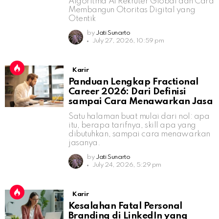
Algoritma AI Rekruter Global dan Cara
Membangun Otoritas Digital yang
Otentik
by
Jati Sunarto
July 27, 2026, 10:59 pm
Karir
Panduan Lengkap Fractional
Career 2026: Dari Definisi
sampai Cara Menawarkan Jasa
Satu halaman buat mulai dari nol: apa
itu, berapa tarifnya, skill apa yang
dibutuhkan, sampai cara menawarkan
jasanya.
by
Jati Sunarto
July 24, 2026, 5:29 pm
Karir
Kesalahan Fatal Personal
Branding di LinkedIn yang