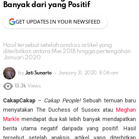
Banyak dari yang Positif
GET UPDATES IN YOUR NEWSFEED
Hasil tersebut setelah analisis artikel yang
diterbitkan antara Mei 2018 hingga pertengahan
Januari 2020.
by
Jati Sunarto
January 31, 2020, 8:06 am
13.3k
Views
CakapCakap
–
Cakap People!
Sebuah temuan baru
menyatakan The Duchess of Sussex atau
Meghan
Markle
mendapat dua kali lebih banyak mendapatkan
berita utama negatif daripada yang positif. Hasil
tersebut setelah analisis artikel yang diterbitkan