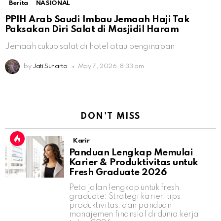
Berita
NASIONAL
PPIH Arab Saudi Imbau Jemaah Haji Tak
Paksakan Diri Salat di Masjidil Haram
Jemaah cukup salat di hotel atau penginapan
by
Jati Sunarto
May 7, 2026, 8:33 am
DON'T MISS
Karir
Panduan Lengkap Memulai
Karier & Produktivitas untuk
Fresh Graduate 2026
Peta jalan lengkap untuk fresh
graduate: Strategi karier, tips
produktivitas, dan panduan
manajemen finansial di dunia kerja