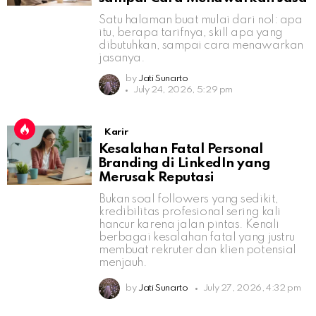
Satu halaman buat mulai dari nol: apa
itu, berapa tarifnya, skill apa yang
dibutuhkan, sampai cara menawarkan
jasanya.
by
Jati Sunarto
July 24, 2026, 5:29 pm
Karir
Kesalahan Fatal Personal
Branding di LinkedIn yang
Merusak Reputasi
Bukan soal followers yang sedikit,
kredibilitas profesional sering kali
hancur karena jalan pintas. Kenali
berbagai kesalahan fatal yang justru
membuat rekruter dan klien potensial
menjauh.
by
Jati Sunarto
July 27, 2026, 4:32 pm