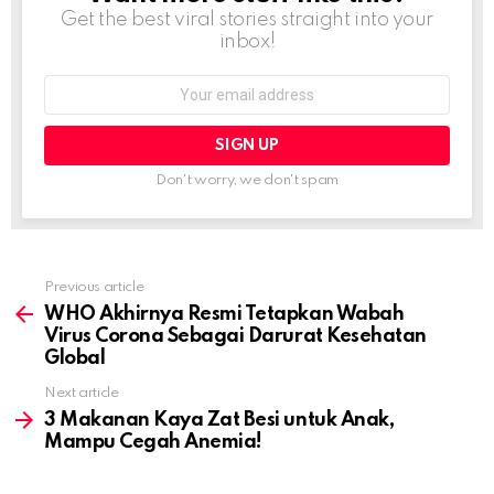
Get the best viral stories straight into your
inbox!
Email
address:
Don't worry, we don't spam
Previous article
See
more
WHO Akhirnya Resmi Tetapkan Wabah
Virus Corona Sebagai Darurat Kesehatan
Global
Next article
3 Makanan Kaya Zat Besi untuk Anak,
Mampu Cegah Anemia!