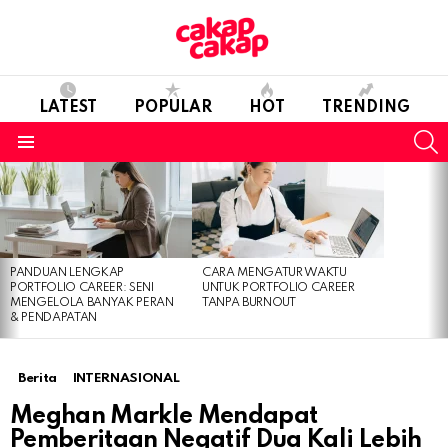
LATEST
POPULAR
HOT
TRENDING
S
Menu
LATEST
STORIES
PANDUAN LENGKAP
CARA MENGATUR WAKTU
PORTFOLIO CAREER: SENI
UNTUK PORTFOLIO CAREER
MENGELOLA BANYAK PERAN
TANPA BURNOUT
& PENDAPATAN
Berita
INTERNASIONAL
Meghan Markle Mendapat
Pemberitaan Negatif Dua Kali Lebih