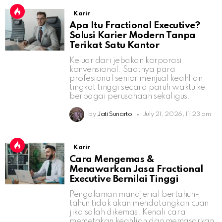
Karir
Apa Itu Fractional Executive?
Solusi Karier Modern Tanpa
Terikat Satu Kantor
Keluar dari jebakan korporasi
konvensional. Saatnya para
profesional senior menjual keahlian
tingkat tinggi secara paruh waktu ke
berbagai perusahaan sekaligus.
by
Jati Sunarto
July 21, 2026, 11:23 am
Karir
Cara Mengemas &
Menawarkan Jasa Fractional
Executive Bernilai Tinggi
Pengalaman manajerial bertahun-
tahun tidak akan mendatangkan cuan
jika salah dikemas. Kenali cara
memetakan keahlian dan memasarkan