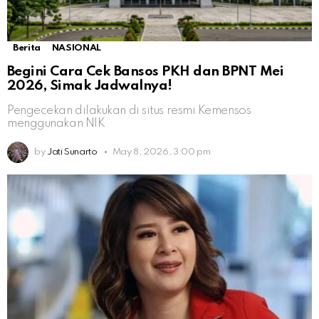
Berita
NASIONAL
Begini Cara Cek Bansos PKH dan BPNT Mei
2026, Simak Jadwalnya!
Pengecekan dilakukan di situs resmi Kemensos
menggunakan NIK
by
Jati Sunarto
May 8, 2026, 3:00 pm