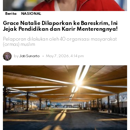
Berita
NASIONAL
Grace Natalie Dilaporkan ke Bareskrim, Ini
Jejak Pendidikan dan Karir Menterengnya!
Pelaporan dilakukan oleh 40 organisasi masyarakat
(ormas) muslim
by
Jati Sunarto
May 7, 2026, 4:14 pm