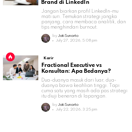
Brand di LinkedIn
Jangan biarkan profil LinkedIn-mu
mati suri. Temukan strategi jangka
panjang, cara membaca analitik, dan
tips menghindari burnout.
by
Jati Sunarto
July 27, 2026, 5:08 pm
Karir
Fractional Executive vs
Konsultan: Apa Bedanya?
Dua-duanya masuk dari luar, dua-
duanya bawa keahlian tinggi. Tapi
cuma satu yang masih ada pas strategi
itu diuji beneran di lapangan.
by
Jati Sunarto
July 22, 2026, 3:25 pm