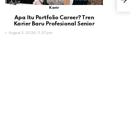
Men
Karir
Apa Itu Portfolio Career? Tren
Karier Baru Profesional Senior
August 3, 2026, 11:37 pm