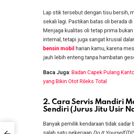
Lap stik tersebut dengan tisu bersih, 
sekali lagi. Pastikan batas oli berad
Menjaga kualitas oli tetap prima bu
internal, tetapi juga sangat krusial 
bensin mobil
harian kamu, karena mesi
jauh lebih enteng tanpa hambatan ges
Baca Juga
:
Badan Capek Pulang Kantor
yang Bikin Otot Rileks Total
2. Cara Servis Mandiri Mo
Sendiri (Jurus Jitu Usir 
Banyak pemilik kendaraan tidak sadar 
salah satu pekerjaan
Do It Yourself
(DIY