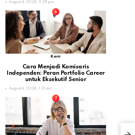
August 4, 2026, 3:29 pm
Karir
Cara Menjadi Komisaris
Independen: Peran Portfolio Career
untuk Eksekutif Senior
August 4, 2026, 1:31 am
5 Mi
Bik