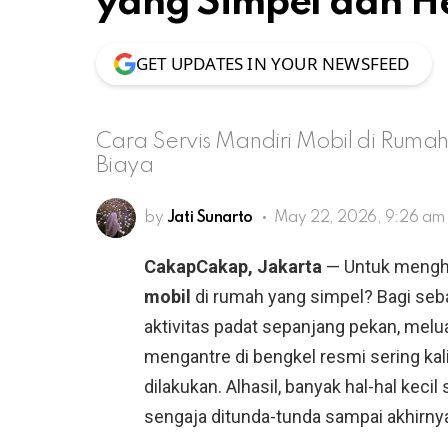
yang Simpel dan 
GET UPDATES IN YOUR NEWSFEED
Cara Servis Mandiri Mobil di Ruma
Biaya
by
Jati Sunarto
May 22, 2026, 9:26 am
CakapCakap, Jakarta
— Untuk mengh
mobil
di rumah yang simpel? Bagi seb
aktivitas padat sepanjang pekan, mel
mengantre di bengkel resmi sering ka
dilakukan. Alhasil, banyak hal-hal kec
sengaja ditunda-tunda sampai akhirny