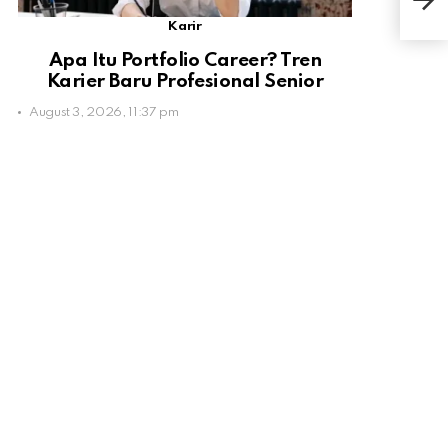
Ter
Karir
Apa Itu Portfolio Career? Tren
Karier Baru Profesional Senior
August 3, 2026, 11:37 pm