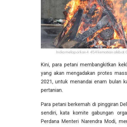
India melaporkan 4.454 kematian akibat
Kini, para petani membangkitkan k
yang akan mengadakan protes massal
2021, untuk menandai enam bulan k
pertanian.
Para petani berkemah di pinggiran Del
sendiri, kata komite gabungan org
Perdana Menteri Narendra Modi, m