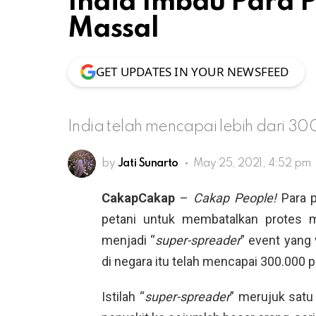
India Imbau Para P
Massal
GET UPDATES IN YOUR NEWSFEED
India telah mencapai lebih dari 30
by
Jati Sunarto
May 25, 2021, 4:52 pm
CakapCakap
–
Cakap People!
Para 
petani untuk membatalkan protes m
menjadi “
super-spreader
” event yang 
di negara itu telah mencapai 300.000 p
Istilah “
super-spreader
” merujuk satu