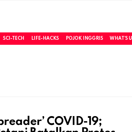
SCI-TECH
LIFE-HACKS
POJOK INGGRIS
WHAT’S 
preader’ COVID-19;