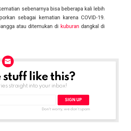
ematian sebenarnya bisa beberapa kali lebih
laporkan sebagai kematian karena COVID-19.
Gangga atau ditemukan di
kuburan
dangkal di
tuff like this?
ries straight into your inbox!
Don't worry, we don't spam