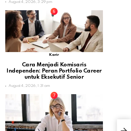
August 4, 2026, 3:29 pm
Karir
Cara Menjadi Komisaris
Independen: Peran Portfolio Career
untuk Eksekutif Senior
August 4, 2026, 1:31 am
Dua
Lum