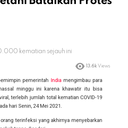
etani Batalkan Protes
0.000 kematian sejauh ini
13.6k
Views
pemimpin pemerintah
India
mengimbau para
assal minggu ini karena khawatir itu bisa
viral, terlebih jumlah total kematian COVID-19
ada hari Senin, 24 Mei 2021.
 orang terinfeksi yang akhirnya menyebarkan