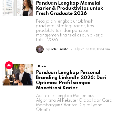
Panduan Lengkap Memulai
Karier & Produktivitas untuk
Fresh Graduate 2026
Peta jalan lengkap untuk fresh
graduate: Strategi karier, tips
produktivitas, dan panduan
manajemen finansial di dunia kerja
tahun 2026.
by
Jati Sunarto
July 28, 2026, 11:34 pm
Karir
Panduan Lengkap Personal
Branding LinkedIn 2026: Dari
Optimasi Profil sampai
Monetisasi Karier
Arsitektur Lengkap Menembus
Algoritma AI Rekruter Global dan Cara
Membangun Otoritas Digital yang
Otentik