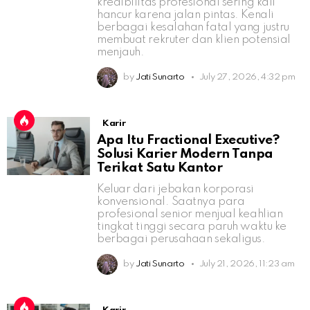
kredibilitas profesional sering kali
hancur karena jalan pintas. Kenali
berbagai kesalahan fatal yang justru
membuat rekruter dan klien potensial
menjauh.
by
Jati Sunarto
July 27, 2026, 4:32 pm
Karir
Apa Itu Fractional Executive?
Solusi Karier Modern Tanpa
Terikat Satu Kantor
Keluar dari jebakan korporasi
konvensional. Saatnya para
profesional senior menjual keahlian
tingkat tinggi secara paruh waktu ke
berbagai perusahaan sekaligus.
by
Jati Sunarto
July 21, 2026, 11:23 am