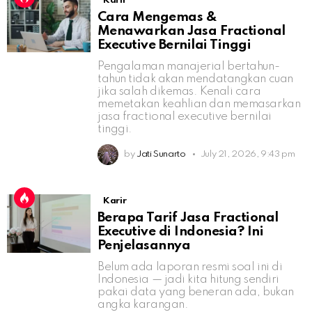
Karir
Cara Mengemas &
Menawarkan Jasa Fractional
Executive Bernilai Tinggi
Pengalaman manajerial bertahun-
tahun tidak akan mendatangkan cuan
jika salah dikemas. Kenali cara
memetakan keahlian dan memasarkan
jasa fractional executive bernilai
tinggi.
by
Jati Sunarto
July 21, 2026, 9:43 pm
Karir
Berapa Tarif Jasa Fractional
Executive di Indonesia? Ini
Penjelasannya
Belum ada laporan resmi soal ini di
Indonesia — jadi kita hitung sendiri
pakai data yang beneran ada, bukan
angka karangan.