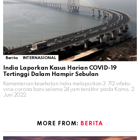
Berita
INTERNASIONAL
India Laporkan Kasus Harian COVID-19
Tertinggi Dalam Hampir Sebulan
Kementerian kesehatan India melaporkan 3.712 infeksi
virus corona baru selama 24 jam terakhir pada Kamis, 2
Juni 2022.
MORE FROM:
BERITA