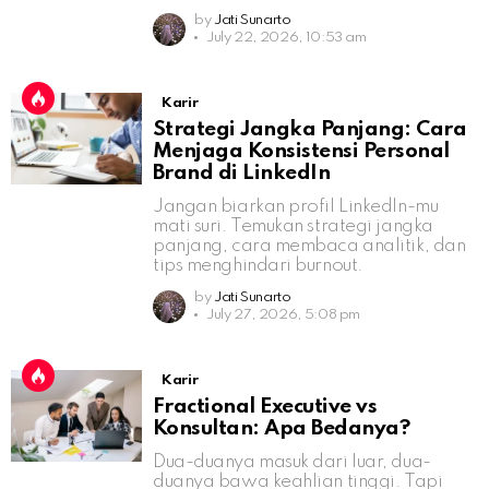
by
Jati Sunarto
July 22, 2026, 10:53 am
Karir
Strategi Jangka Panjang: Cara
Menjaga Konsistensi Personal
Brand di LinkedIn
Jangan biarkan profil LinkedIn-mu
mati suri. Temukan strategi jangka
panjang, cara membaca analitik, dan
tips menghindari burnout.
by
Jati Sunarto
July 27, 2026, 5:08 pm
Karir
Fractional Executive vs
Konsultan: Apa Bedanya?
Dua-duanya masuk dari luar, dua-
duanya bawa keahlian tinggi. Tapi