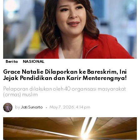
Berita
NASIONAL
Grace Natalie Dilaporkan ke Bareskrim, Ini
Jejak Pendidikan dan Karir Menterengnya!
Pelaporan dilakukan oleh 40 organisasi masyarakat
(ormas) muslim
by
Jati Sunarto
May 7, 2026, 4:14 pm