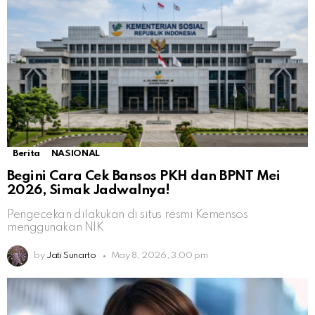
Berita
NASIONAL
Begini Cara Cek Bansos PKH dan BPNT Mei
2026, Simak Jadwalnya!
Pengecekan dilakukan di situs resmi Kemensos
menggunakan NIK
by
Jati Sunarto
May 8, 2026, 3:00 pm