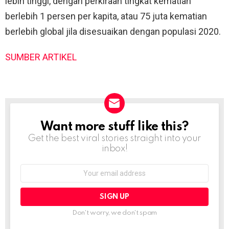
lebih tinggi, dengan perkiraan tingkat kematian
berlebih 1 persen per kapita, atau 75 juta kematian
berlebih global jila disesuaikan dengan populasi 2020.
SUMBER ARTIKEL
Want more stuff like this?
NEWSLETTER
Get the best viral stories straight into your
inbox!
Email
address:
Don't worry, we don't spam