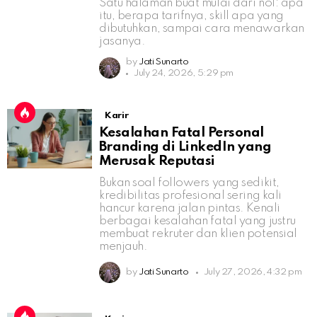
Satu halaman buat mulai dari nol: apa
itu, berapa tarifnya, skill apa yang
dibutuhkan, sampai cara menawarkan
jasanya.
by
Jati Sunarto
July 24, 2026, 5:29 pm
Karir
Kesalahan Fatal Personal
Branding di LinkedIn yang
Merusak Reputasi
Bukan soal followers yang sedikit,
kredibilitas profesional sering kali
hancur karena jalan pintas. Kenali
berbagai kesalahan fatal yang justru
membuat rekruter dan klien potensial
menjauh.
by
Jati Sunarto
July 27, 2026, 4:32 pm