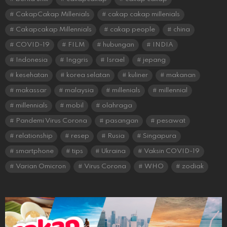
CakapCakap Millenials
cakap cakap millenials
Cakapcakap Millennials
cakap people
china
COVID-19
FILM
hubungan
INDIA
Indonesia
Inggris
Israel
jepang
kesehatan
korea selatan
kuliner
makanan
makassar
malaysia
millenials
millennial
millennials
mobil
olahraga
Pandemi Virus Corona
pasangan
pesawat
relationship
resep
Rusia
Singapura
smartphone
tips
Ukraina
Vaksin COVID-19
Varian Omicron
Virus Corona
WHO
zodiak