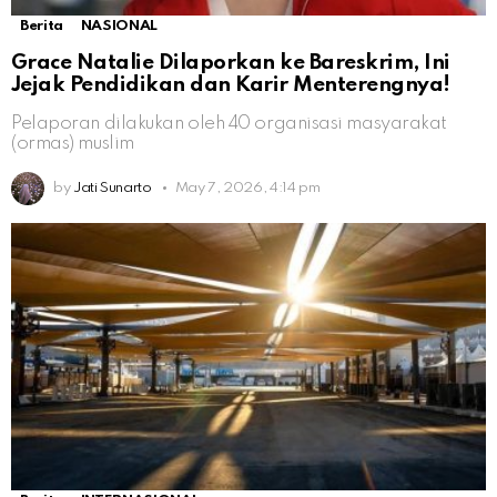
Berita
NASIONAL
Grace Natalie Dilaporkan ke Bareskrim, Ini
Jejak Pendidikan dan Karir Menterengnya!
Pelaporan dilakukan oleh 40 organisasi masyarakat
(ormas) muslim
by
Jati Sunarto
May 7, 2026, 4:14 pm