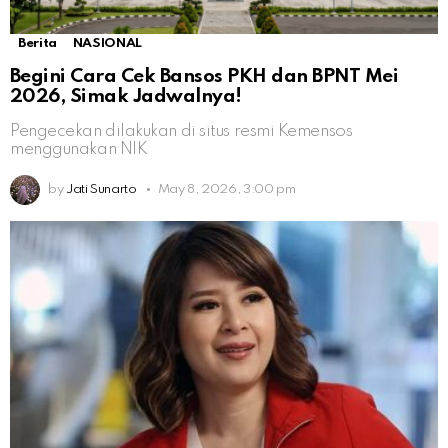
Berita
NASIONAL
Begini Cara Cek Bansos PKH dan BPNT Mei
2026, Simak Jadwalnya!
Pengecekan dilakukan di situs resmi Kemensos
menggunakan NIK
by
Jati Sunarto
May 8, 2026, 3:00 pm