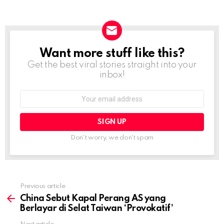
Want more stuff like this?
NEWSLETTER
Get the best viral stories straight into your
inbox!
Email
address:
Don't worry, we don't spam
Previous article
See
more
China Sebut Kapal Perang AS yang
Berlayar di Selat Taiwan ‘Provokatif’