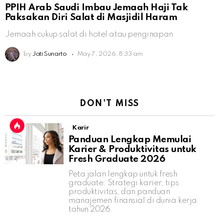
PPIH Arab Saudi Imbau Jemaah Haji Tak
Paksakan Diri Salat di Masjidil Haram
Jemaah cukup salat di hotel atau penginapan
by
Jati Sunarto
May 7, 2026, 8:33 am
DON'T MISS
Karir
Panduan Lengkap Memulai
Karier & Produktivitas untuk
Fresh Graduate 2026
Peta jalan lengkap untuk fresh
graduate: Strategi karier, tips
produktivitas, dan panduan
manajemen finansial di dunia kerja
tahun 2026.