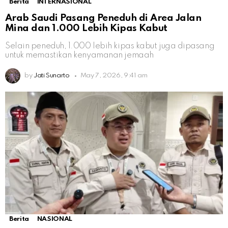
Berita
INTERNASIONAL
Arab Saudi Pasang Peneduh di Area Jalan
Mina dan 1.000 Lebih Kipas Kabut
Selain peneduh, 1.000 lebih kipas kabut juga dipasang
untuk memastikan kenyamanan jemaah
by
Jati Sunarto
May 7, 2026, 9:41 am
Berita
NASIONAL