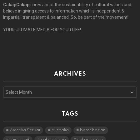
CakapCakap
cares about the sustainability of cultural values and
believe in giving access to information which is independent &
impartial, transparent & balanced. So, be part of the movement!
YOUR ULTIMATE MEDIA FOR YOUR LIFE!
ARCHIVES
Archives
TAGS
Amerika Serikat
australia
berat badan
berita unik
cakapcakap
cakap cakap