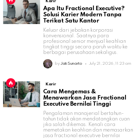
Karir
Apa Itu Fractional Executive?
Solusi Karier Modern Tanpa
Terikat Satu Kantor
Keluar dari jebakan korporasi
konvensional. Saatnya para
profesional senior menjual keahlian
tingkat tinggi secara paruh waktu ke
berbagai perusahaan sekaligus.
by
Jati Sunarto
July 21, 2026, 11:23 am
Karir
Cara Mengemas &
Menawarkan Jasa Fractional
Executive Bernilai Tinggi
Pengalaman manajerial bertahun-
tahun tidak akan mendatangkan cuan
jika salah dikemas. Kenali cara
memetakan keahlian dan memasarkan
jasa fractional executive bernilai