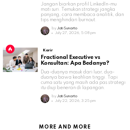
Jangan biarkan profil LinkedIn-mu
mati suri. Temukan strategi jangka
panjang, cara membaca analitik, dan
tips menghindari burnout.
by
Jati Sunarto
July 27, 2026, 5:08 pm
Karir
Fractional Executive vs
Konsultan: Apa Bedanya?
Dua-duanya masuk dari luar, dua-
duanya bawa keahlian tinggi. Tapi
cuma satu yang masih ada pas strategi
itu diuji beneran di lapangan.
by
Jati Sunarto
July 22, 2026, 3:25 pm
MORE AND MORE