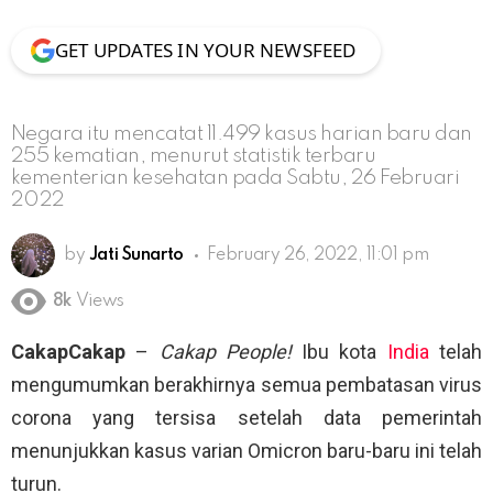
GET UPDATES IN YOUR NEWSFEED
Negara itu mencatat 11.499 kasus harian baru dan
255 kematian, menurut statistik terbaru
kementerian kesehatan pada Sabtu, 26 Februari
2022
by
Jati Sunarto
February 26, 2022, 11:01 pm
8k
Views
CakapCakap
–
Cakap People!
Ibu kota
India
telah
mengumumkan berakhirnya semua pembatasan virus
corona yang tersisa setelah data pemerintah
menunjukkan kasus varian Omicron baru-baru ini telah
turun.