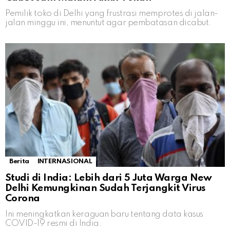
Pemilik toko di Delhi yang frustrasi memprotes di jalan-
jalan minggu ini, menuntut agar pembatasan dicabut.
Berita
INTERNASIONAL
Studi di India: Lebih dari 5 Juta Warga New
Delhi Kemungkinan Sudah Terjangkit Virus
Corona
Ini meningkatkan keraguan baru tentang data kasus
COVID-19 resmi di India.