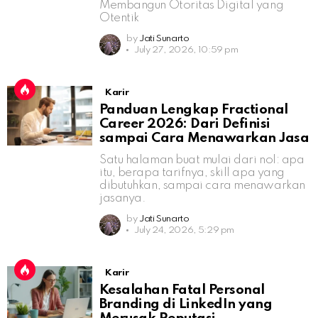
Membangun Otoritas Digital yang
Otentik
by
Jati Sunarto
July 27, 2026, 10:59 pm
Karir
Panduan Lengkap Fractional
Career 2026: Dari Definisi
sampai Cara Menawarkan Jasa
Satu halaman buat mulai dari nol: apa
itu, berapa tarifnya, skill apa yang
dibutuhkan, sampai cara menawarkan
jasanya.
by
Jati Sunarto
July 24, 2026, 5:29 pm
Karir
Kesalahan Fatal Personal
Branding di LinkedIn yang