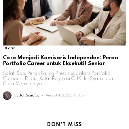
Karir
Cara Menjadi Komisaris Independen: Peran
Portfolio Career untuk Eksekutif Senior
Salah Satu Peran Paling Prestisius dalam Portfolio
Career — Diatur Ketat Regulasi OJK. Ini Syarat dan
Cara Memulainya.
by
Jati Sunarto
August 4, 2026, 1:31 am
DON'T MISS