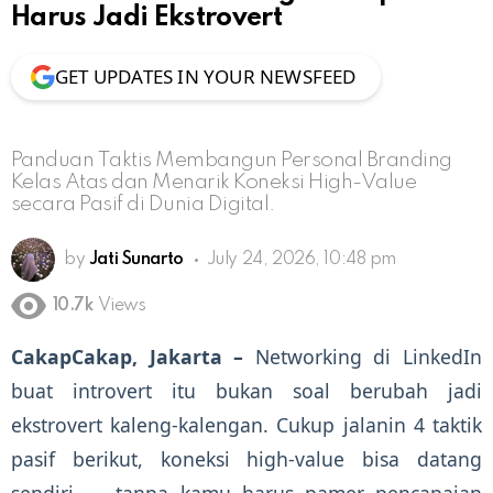
Harus Jadi Ekstrovert
GET UPDATES IN YOUR NEWSFEED
Panduan Taktis Membangun Personal Branding
Kelas Atas dan Menarik Koneksi High-Value
secara Pasif di Dunia Digital.
by
Jati Sunarto
July 24, 2026, 10:48 pm
10.7k
Views
CakapCakap, Jakarta –
Networking di LinkedIn
buat introvert itu bukan soal berubah jadi
ekstrovert kaleng-kalengan. Cukup jalanin 4 taktik
pasif berikut, koneksi high-value bisa datang