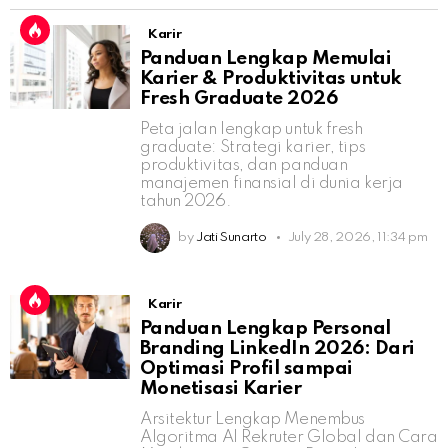
Karir
Panduan Lengkap Memulai
Karier & Produktivitas untuk
Fresh Graduate 2026
Peta jalan lengkap untuk fresh
graduate: Strategi karier, tips
produktivitas, dan panduan
manajemen finansial di dunia kerja
tahun 2026.
by
Jati Sunarto
July 28, 2026, 11:34 pm
Karir
Panduan Lengkap Personal
Branding LinkedIn 2026: Dari
Optimasi Profil sampai
Monetisasi Karier
Arsitektur Lengkap Menembus
Algoritma AI Rekruter Global dan Cara