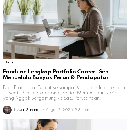
Karir
Panduan Lengkap Portfolio Career: Seni
Mengelola Banyak Peran & Pendapatan
Dari Fractional Executive sampai Komisaris Independen
— Begini Cara Profesional Senior Membangun Karier
yang Nggak Bergantung ke Satu Perusahaan.
by
Jati Sunarto
August 7, 2026, 9:34 pm