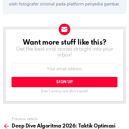
oleh fotografer orisinal pada platform penyedia gambar.
Want more stuff like this?
NEWSLETTER
Get the best viral stories straight into your
inbox!
Email
address:
Don't worry, we don't spam
Previous article
See
more
Deep Dive Algoritma 2026: Taktik Optimasi