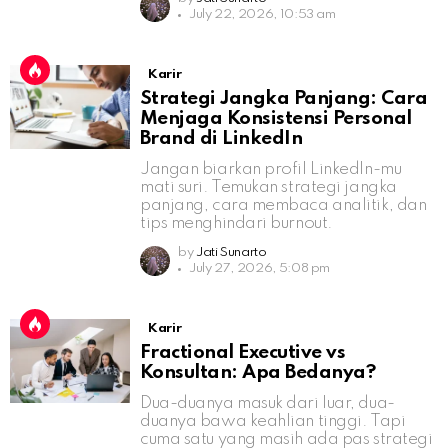
July 22, 2026, 10:53 am
Karir
Strategi Jangka Panjang: Cara
Menjaga Konsistensi Personal
Brand di LinkedIn
Jangan biarkan profil LinkedIn-mu
mati suri. Temukan strategi jangka
panjang, cara membaca analitik, dan
tips menghindari burnout.
by
Jati Sunarto
July 27, 2026, 5:08 pm
Karir
Fractional Executive vs
Konsultan: Apa Bedanya?
Dua-duanya masuk dari luar, dua-
duanya bawa keahlian tinggi. Tapi
cuma satu yang masih ada pas strategi