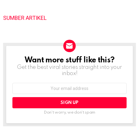
SUMBER ARTIKEL
Want more stuff like this?
NEWSLETTER
Get the best viral stories straight into your
inbox!
Email
address:
Don't worry, we don't spam