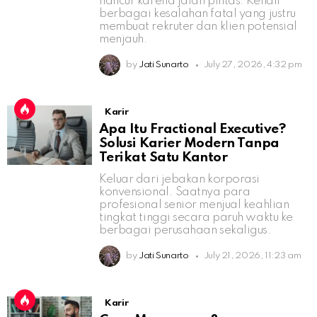
hancur karena jalan pintas. Kenali
berbagai kesalahan fatal yang justru
membuat rekruter dan klien potensial
menjauh.
by
Jati Sunarto
July 27, 2026, 4:32 pm
Karir
Apa Itu Fractional Executive?
Solusi Karier Modern Tanpa
Terikat Satu Kantor
Keluar dari jebakan korporasi
konvensional. Saatnya para
profesional senior menjual keahlian
tingkat tinggi secara paruh waktu ke
berbagai perusahaan sekaligus.
by
Jati Sunarto
July 21, 2026, 11:23 am
Karir