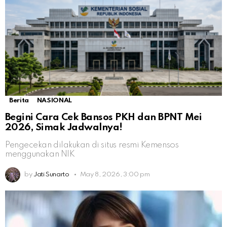
Berita
NASIONAL
Begini Cara Cek Bansos PKH dan BPNT Mei
2026, Simak Jadwalnya!
Pengecekan dilakukan di situs resmi Kemensos
menggunakan NIK
by
Jati Sunarto
May 8, 2026, 3:00 pm