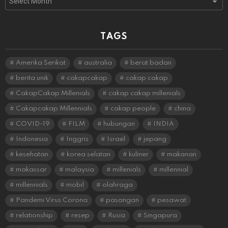
TAGS
Amerika Serikat
australia
berat badan
berita unik
cakapcakap
cakap cakap
CakapCakap Millenials
cakap cakap millenials
Cakapcakap Millennials
cakap people
china
COVID-19
FILM
hubungan
INDIA
Indonesia
Inggris
Israel
jepang
kesehatan
korea selatan
kuliner
makanan
makassar
malaysia
millenials
millennial
millennials
mobil
olahraga
Pandemi Virus Corona
pasangan
pesawat
relationship
resep
Rusia
Singapura