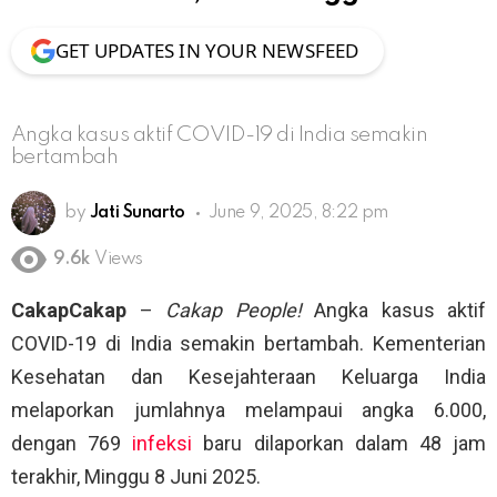
GET UPDATES IN YOUR NEWSFEED
Angka kasus aktif COVID-19 di India semakin
bertambah
by
Jati Sunarto
June 9, 2025, 8:22 pm
9.6k
Views
CakapCakap
–
Cakap People!
Angka kasus aktif
COVID-19 di India semakin bertambah. Kementerian
Kesehatan dan Kesejahteraan Keluarga India
melaporkan jumlahnya melampaui angka 6.000,
dengan 769
infeksi
baru dilaporkan dalam 48 jam
terakhir, Minggu 8 Juni 2025.