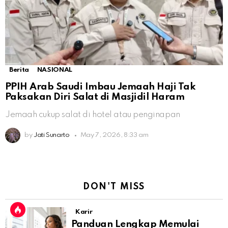
Berita
NASIONAL
PPIH Arab Saudi Imbau Jemaah Haji Tak
Paksakan Diri Salat di Masjidil Haram
Jemaah cukup salat di hotel atau penginapan
by
Jati Sunarto
May 7, 2026, 8:33 am
DON'T MISS
Karir
Panduan Lengkap Memulai