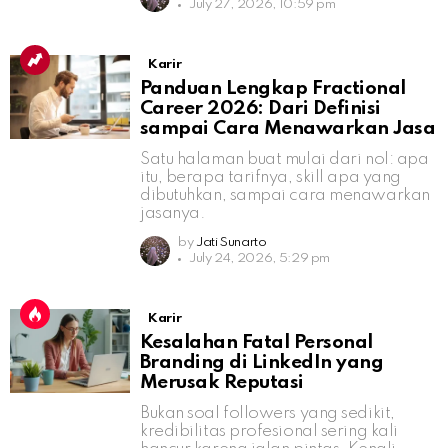
July 27, 2026, 10:59 pm
Karir
Panduan Lengkap Fractional
Career 2026: Dari Definisi
sampai Cara Menawarkan Jasa
Satu halaman buat mulai dari nol: apa
itu, berapa tarifnya, skill apa yang
dibutuhkan, sampai cara menawarkan
jasanya.
by
Jati Sunarto
July 24, 2026, 5:29 pm
Karir
Kesalahan Fatal Personal
Branding di LinkedIn yang
Merusak Reputasi
Bukan soal followers yang sedikit,
kredibilitas profesional sering kali