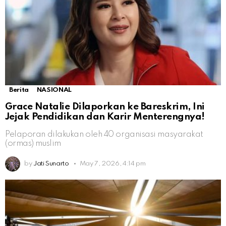
Berita
NASIONAL
Grace Natalie Dilaporkan ke Bareskrim, Ini
Jejak Pendidikan dan Karir Menterengnya!
Pelaporan dilakukan oleh 40 organisasi masyarakat
(ormas) muslim
by
Jati Sunarto
May 7, 2026, 4:14 pm