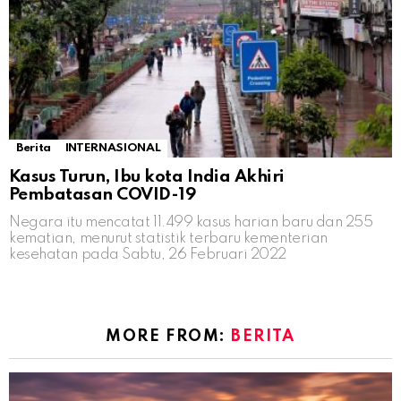
Berita
INTERNASIONAL
Kasus Turun, Ibu kota India Akhiri
Pembatasan COVID-19
Negara itu mencatat 11.499 kasus harian baru dan 255
kematian, menurut statistik terbaru kementerian
kesehatan pada Sabtu, 26 Februari 2022
MORE FROM:
BERITA