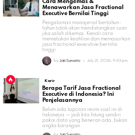
Cara Mengemas &
Menawarkan Jasa Fractional
Executive Bernilai Tinggi
Pengalaman manajerial bertahun-
tahun tidak akan mendatangkan cuan
jika salah dikemas. Kenali cara
memetakan keahlian dan memasarkan
jasa fractional executive bernilai
tinggi.
by
Jati Sunarto
July 21, 2026, 9:43 pm
Karir
Berapa Tarif Jasa Fractional
Executive di Indonesia? Ini
Penjelasannya
Belum ada laporan resmi soal ini di
Indonesia — jadi kita hitung sendiri
pakai data yang beneran ada, bukan
angka karangan.
by
Jati Sunarto