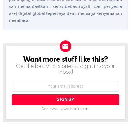
sah memanfaatkan lisensi bebas royalti dari penyedia
aset digital global tepercaya demi menjaga kenyamanan
membaca.
Want more stuff like this?
NEWSLETTER
Get the best viral stories straight into your
inbox!
Email
address:
Don't worry, we don't spam