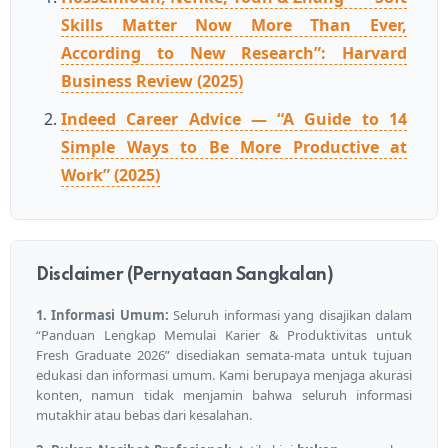
Skills Matter Now More Than Ever,
According to New Research”: Harvard
Business Review (2025)
Indeed Career Advice — “A Guide to 14
Simple Ways to Be More Productive at
Work” (2025)
Disclaimer (Pernyataan Sangkalan)
1. Informasi Umum:
Seluruh informasi yang disajikan dalam
“Panduan Lengkap Memulai Karier & Produktivitas untuk
Fresh Graduate 2026” disediakan semata-mata untuk tujuan
edukasi dan informasi umum. Kami berupaya menjaga akurasi
konten, namun tidak menjamin bahwa seluruh informasi
mutakhir atau bebas dari kesalahan.