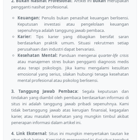
2. Bukan Nasihat Profesional:
Artikel ini
bukan
merupakan
pengganti nasihat profesional.
Keuangan:
Penulis bukan penasihat keuangan berlisensi.
Keputusan investasi atau pengelolaan keuangan
sepenuhnya adalah tanggung jawab pembaca.
Karier:
Tips karier yang dibagikan bersifat saran
berdasarkan praktik umum. Situasi rekrutmen setiap
perusahaan dan industri dapat bervariasi.
Kesehatan Mental:
Panduan mengenai
quarter-life crisis
atau manajemen stres bukan pengganti diagnosis medis
atau terapi psikologis. Jika kamu mengalami kesulitan
emosional yang serius, silakan hubungi tenaga kesehatan
mental profesional atau psikolog berlisensi.
3. Tanggung Jawab Pembaca:
Segala keputusan dan
tindakan yang diambil oleh pembaca berdasarkan informasi di
situs ini adalah tanggung jawab pribadi sepenuhnya. Kami
tidak bertanggung jawab atas kerugian finansial, kegagalan
karier, atau masalah kesehatan yang mungkin timbul akibat
penerapan informasi dalam artikel ini.
4. Link Eksternal:
Situs ini mungkin menyertakan tautan ke
situs pihak ketiga. Kami tidak mengontrol isi dari situs tersebut