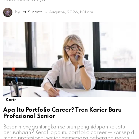
by
Jati Sunarto
August 4, 2026, 1:31 am
Karir
Apa Itu Portfolio Career? Tren Karier Baru
Profesional Senior
Bosan menggantungkan seluruh penghidupan ke satu
perusahaan? Kenali apa itu portfolio career — konsep di
mana profesional senior memegang beberapa peran