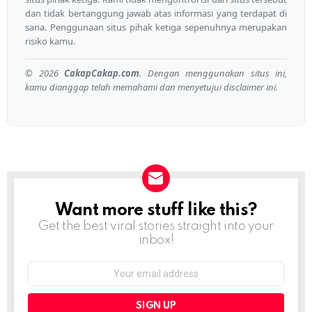
dan tidak bertanggung jawab atas informasi yang terdapat di
sana. Penggunaan situs pihak ketiga sepenuhnya merupakan
risiko kamu.
© 2026
CakapCakap.com
. Dengan menggunakan situs ini,
kamu dianggap telah memahami dan menyetujui disclaimer ini.
Want more stuff like this?
NEWSLETTER
Get the best viral stories straight into your
inbox!
Email
address: