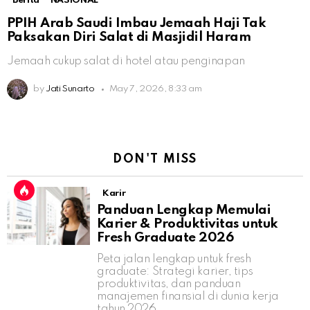
Berita
NASIONAL
PPIH Arab Saudi Imbau Jemaah Haji Tak
Paksakan Diri Salat di Masjidil Haram
Jemaah cukup salat di hotel atau penginapan
by
Jati Sunarto
May 7, 2026, 8:33 am
DON'T MISS
Karir
Panduan Lengkap Memulai
Karier & Produktivitas untuk
Fresh Graduate 2026
Peta jalan lengkap untuk fresh
graduate: Strategi karier, tips
produktivitas, dan panduan
manajemen finansial di dunia kerja
tahun 2026.