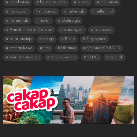
kesehatan
korea selatan
kuliner
makanan
makassar
malaysia
millenials
millennial
millennials
mobil
olahraga
Pandemi Virus Corona
pasangan
pesawat
relationship
resep
Rusia
Singapura
smartphone
tips
Ukraina
Vaksin COVID-19
Varian Omicron
Virus Corona
WHO
zodiak