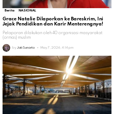
Berita
NASIONAL
Grace Natalie Dilaporkan ke Bareskrim, Ini
Jejak Pendidikan dan Karir Menterengnya!
Pelaporan dilakukan oleh 40 organisasi masyarakat
(ormas) muslim
by
Jati Sunarto
May 7, 2026, 4:14 pm