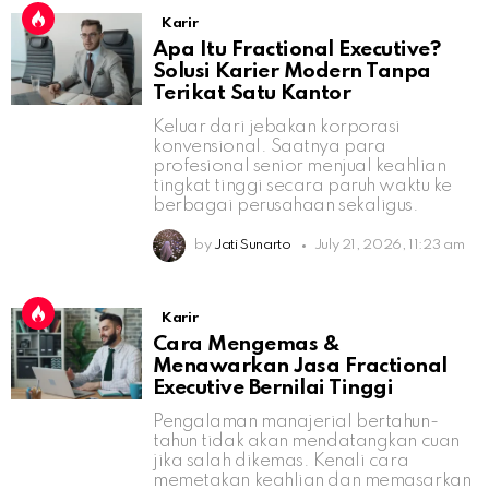
Karir
Apa Itu Fractional Executive?
Solusi Karier Modern Tanpa
Terikat Satu Kantor
Keluar dari jebakan korporasi
konvensional. Saatnya para
profesional senior menjual keahlian
tingkat tinggi secara paruh waktu ke
berbagai perusahaan sekaligus.
by
Jati Sunarto
July 21, 2026, 11:23 am
Karir
Cara Mengemas &
Menawarkan Jasa Fractional
Executive Bernilai Tinggi
Pengalaman manajerial bertahun-
tahun tidak akan mendatangkan cuan
jika salah dikemas. Kenali cara
memetakan keahlian dan memasarkan