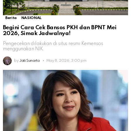
Berita
NASIONAL
Begini Cara Cek Bansos PKH dan BPNT Mei
2026, Simak Jadwalnya!
Pengecekan dilakukan di situs resmi Kemensos
menggunakan NIK
by
Jati Sunarto
May 8, 2026, 3:00 pm