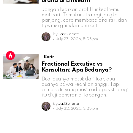
Brand di LinkedIn
Jangan biarkan profil LinkedIn-mu
mati suri. Temukan strategi jangka
panjang, cara membaca analitik, dan
tips menghindari burnout.
by
Jati Sunarto
July 27, 2026, 5:08 pm
Karir
Fractional Executive vs
Konsultan: Apa Bedanya?
Dua-duanya masuk dari luar, dua-
duanya bawa keahlian tinggi. Tapi
cuma satu yang masih ada pas strategi
itu diuji beneran di lapangan.
by
Jati Sunarto
July 22, 2026, 3:25 pm