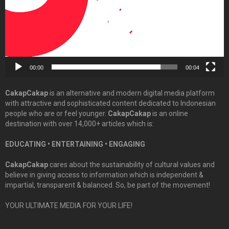
00:00
00:04
CakapCakap
is an alternative and modern digital media platform
with attractive and sophisticated content dedicated to Indonesian
people who are or feel younger.
CakapCakap
is an online
destination with over 14,000+ articles which is:
EDUCATING • ENTERTAINING • ENGAGING
CakapCakap
cares about the sustainability of cultural values and
believe in giving access to information which is independent &
impartial, transparent & balanced. So, be part of the movement!
YOUR ULTIMATE MEDIA FOR YOUR LIFE!