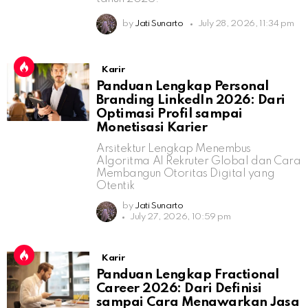
by
Jati Sunarto
July 28, 2026, 11:34 pm
Karir
Panduan Lengkap Personal
Branding LinkedIn 2026: Dari
Optimasi Profil sampai
Monetisasi Karier
Arsitektur Lengkap Menembus
Algoritma AI Rekruter Global dan Cara
Membangun Otoritas Digital yang
Otentik
by
Jati Sunarto
July 27, 2026, 10:59 pm
Karir
Panduan Lengkap Fractional
Career 2026: Dari Definisi
sampai Cara Menawarkan Jasa