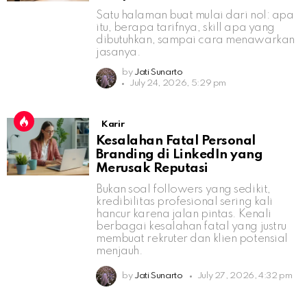
Satu halaman buat mulai dari nol: apa
itu, berapa tarifnya, skill apa yang
dibutuhkan, sampai cara menawarkan
jasanya.
by
Jati Sunarto
July 24, 2026, 5:29 pm
Karir
Kesalahan Fatal Personal
Branding di LinkedIn yang
Merusak Reputasi
Bukan soal followers yang sedikit,
kredibilitas profesional sering kali
hancur karena jalan pintas. Kenali
berbagai kesalahan fatal yang justru
membuat rekruter dan klien potensial
menjauh.
by
Jati Sunarto
July 27, 2026, 4:32 pm