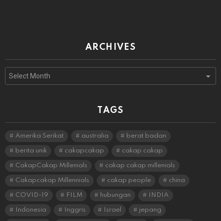
ARCHIVES
Archives
TAGS
Amerika Serikat
australia
berat badan
berita unik
cakapcakap
cakap cakap
CakapCakap Millenials
cakap cakap millenials
Cakapcakap Millennials
cakap people
china
COVID-19
FILM
hubungan
INDIA
Indonesia
Inggris
Israel
jepang