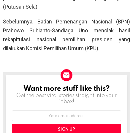
(Putusan Sela).
Sebelumnya, Badan Pemenangan Nasional (BPN)
Prabowo Subianto-Sandiaga Uno menolak hasil
rekapitulasi nasional pemilihan presiden yang
dilakukan Komisi Pemilihan Umum (KPU).
Want more stuff like this?
NEWSLETTER
Get the best viral stories straight into your
inbox!
Email
address: