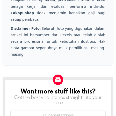
tenaga kerja, dan evaluasi performa individu.
CakapCakap
tidak menjamin kenaikan gaji bagi
setiap pembaca.
Disclaimer Foto:
Seluruh foto yang digunakan dalam
artikel ini bersumber dari Pexels atau telah diolah
secara profesional untuk kebutuhan ilustrasi. Hak
cipta gambar sepenuhnya milik pemilik asli masing-
masing.
Want more stuff like this?
NEWSLETTER
Get the best viral stories straight into your
inbox!
Email