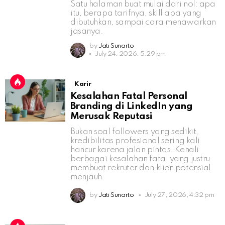
Satu halaman buat mulai dari nol: apa
itu, berapa tarifnya, skill apa yang
dibutuhkan, sampai cara menawarkan
jasanya.
by
Jati Sunarto
July 24, 2026, 5:29 pm
Karir
Kesalahan Fatal Personal
Branding di LinkedIn yang
Merusak Reputasi
Bukan soal followers yang sedikit,
kredibilitas profesional sering kali
hancur karena jalan pintas. Kenali
berbagai kesalahan fatal yang justru
membuat rekruter dan klien potensial
menjauh.
by
Jati Sunarto
July 27, 2026, 4:32 pm