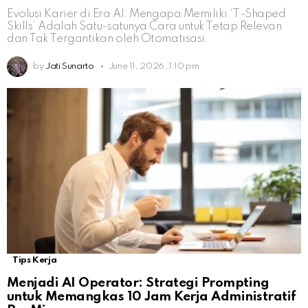
Evolusi Karier di Era AI: Mengapa Memiliki ‘T-Shaped
Skills’ Adalah Satu-satunya Cara untuk Tetap Relevan
dan Tak Tergantikan oleh Otomatisasi.
by
Jati Sunarto
June 11, 2026, 1:10 pm
Tips Kerja
Menjadi AI Operator: Strategi Prompting
untuk Memangkas 10 Jam Kerja Administratif