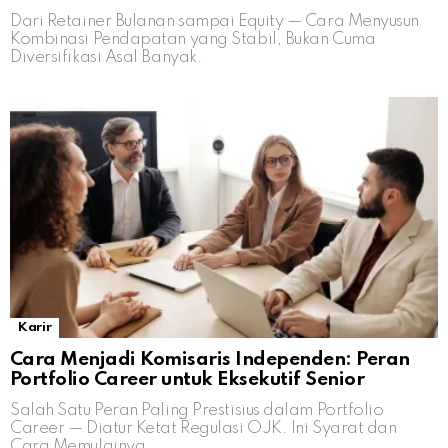
Dari Retainer Bulanan sampai Equity — Cara Menyusun
Kombinasi Pendapatan yang Stabil, Bukan Cuma
Diversifikasi Asal Banyak.
Karir
Cara Menjadi Komisaris Independen: Peran
Portfolio Career untuk Eksekutif Senior
Salah Satu Peran Paling Prestisius dalam Portfolio
Career — Diatur Ketat Regulasi OJK. Ini Syarat dan
Cara Memulainya.