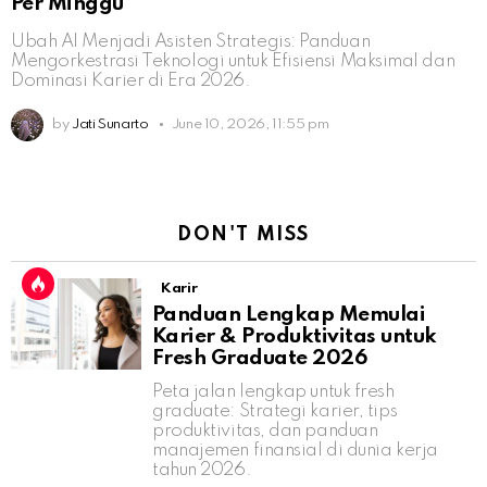
Per Minggu
Ubah AI Menjadi Asisten Strategis: Panduan
Mengorkestrasi Teknologi untuk Efisiensi Maksimal dan
Dominasi Karier di Era 2026.
by
Jati Sunarto
June 10, 2026, 11:55 pm
DON'T MISS
Karir
Panduan Lengkap Memulai
Karier & Produktivitas untuk
Fresh Graduate 2026
Peta jalan lengkap untuk fresh
graduate: Strategi karier, tips
produktivitas, dan panduan
manajemen finansial di dunia kerja
tahun 2026.