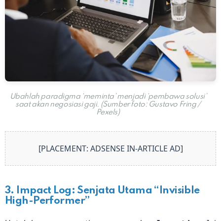
Ubahlah paradigma ‘meminta’ menjadi ‘pembawa solusi’
saat akan negosiasi gaji. (Sumber foto: Gustavo Fring /
Pexels)
[PLACEMENT: ADSENSE IN-ARTICLE AD]
3. Impact Log: Senjata Utama “Invisible
High-Performer”