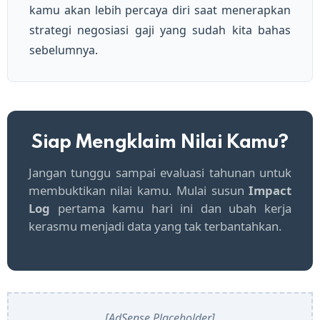
kamu akan lebih percaya diri saat menerapkan
strategi negosiasi gaji yang sudah kita bahas
sebelumnya.
Siap Mengklaim Nilai Kamu?
Jangan tunggu sampai evaluasi tahunan untuk
membuktikan nilai kamu. Mulai susun
Impact
Log
pertama kamu hari ini dan ubah kerja
kerasmu menjadi data yang tak terbantahkan.
[AdSense Placeholder]