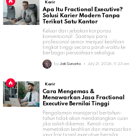
Karir
Apa Itu Fractional Executive?
Solusi Karier Modern Tanpa
Terikat Satu Kantor
Keluar dari jebakan korporasi
konvensional. Saatnya para
profesional senior menjual keahlian
tingkat tinggi secara paruh waktu ke
berbagai perusahaan sekaligus.
by
Jati Sunarto
July 21, 2026, 11:23 am
Karir
Cara Mengemas &
Menawarkan Jasa Fractional
Executive Bernilai Tinggi
Pengalaman manajerial bertahun-
tahun tidak akan mendatangkan cuan
jika salah dikemas. Kenali cara
memetakan keahlian dan memasarkan
jasa fractional executive bernilai