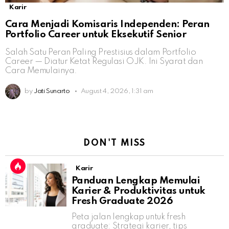
Karir
Cara Menjadi Komisaris Independen: Peran
Portfolio Career untuk Eksekutif Senior
Salah Satu Peran Paling Prestisius dalam Portfolio
Career — Diatur Ketat Regulasi OJK. Ini Syarat dan
Cara Memulainya.
by
Jati Sunarto
August 4, 2026, 1:31 am
DON'T MISS
Karir
Panduan Lengkap Memulai
Karier & Produktivitas untuk
Fresh Graduate 2026
Peta jalan lengkap untuk fresh
graduate: Strategi karier, tips