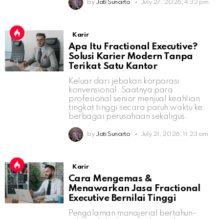
by
Jati Sunarto
July 27, 2026, 4:32 pm
Karir
Apa Itu Fractional Executive?
Solusi Karier Modern Tanpa
Terikat Satu Kantor
Keluar dari jebakan korporasi
konvensional. Saatnya para
profesional senior menjual keahlian
tingkat tinggi secara paruh waktu ke
berbagai perusahaan sekaligus.
by
Jati Sunarto
July 21, 2026, 11:23 am
Karir
Cara Mengemas &
Menawarkan Jasa Fractional
Executive Bernilai Tinggi
Pengalaman manajerial bertahun-