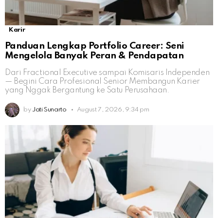
Karir
Panduan Lengkap Portfolio Career: Seni
Mengelola Banyak Peran & Pendapatan
Dari Fractional Executive sampai Komisaris Independen
— Begini Cara Profesional Senior Membangun Karier
yang Nggak Bergantung ke Satu Perusahaan.
by
Jati Sunarto
August 7, 2026, 9:34 pm