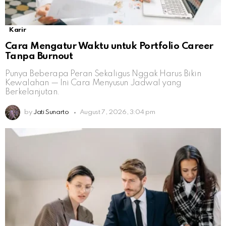
Karir
Cara Mengatur Waktu untuk Portfolio Career
Tanpa Burnout
Punya Beberapa Peran Sekaligus Nggak Harus Bikin
Kewalahan — Ini Cara Menyusun Jadwal yang
Berkelanjutan.
by
Jati Sunarto
August 7, 2026, 3:04 pm