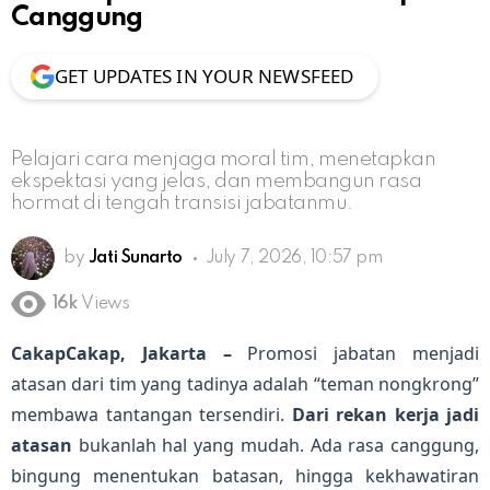
Canggung
GET UPDATES IN YOUR NEWSFEED
Pelajari cara menjaga moral tim, menetapkan
ekspektasi yang jelas, dan membangun rasa
hormat di tengah transisi jabatanmu.
by
Jati Sunarto
July 7, 2026, 10:57 pm
16k
Views
CakapCakap, Jakarta –
Promosi jabatan menjadi
atasan dari tim yang tadinya adalah “teman nongkrong”
membawa tantangan tersendiri.
Dari rekan kerja jadi
atasan
bukanlah hal yang mudah. Ada rasa canggung,
bingung menentukan batasan, hingga kekhawatiran