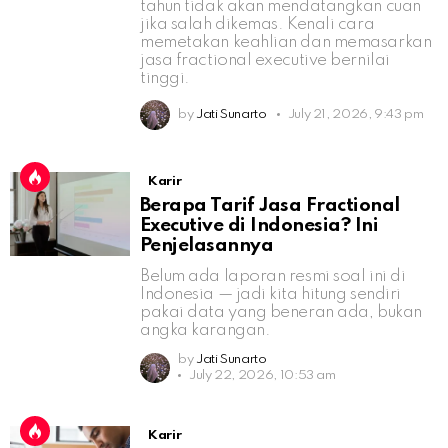
tahun tidak akan mendatangkan cuan
jika salah dikemas. Kenali cara
memetakan keahlian dan memasarkan
jasa fractional executive bernilai
tinggi.
by
Jati Sunarto
July 21, 2026, 9:43 pm
Karir
Berapa Tarif Jasa Fractional
Executive di Indonesia? Ini
Penjelasannya
Belum ada laporan resmi soal ini di
Indonesia — jadi kita hitung sendiri
pakai data yang beneran ada, bukan
angka karangan.
by
Jati Sunarto
July 22, 2026, 10:53 am
Karir