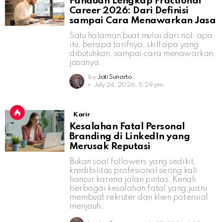
Panduan Lengkap Fractional
Career 2026: Dari Definisi
sampai Cara Menawarkan Jasa
Satu halaman buat mulai dari nol: apa
itu, berapa tarifnya, skill apa yang
dibutuhkan, sampai cara menawarkan
jasanya.
by
Jati Sunarto
July 24, 2026, 5:29 pm
Karir
Kesalahan Fatal Personal
Branding di LinkedIn yang
Merusak Reputasi
Bukan soal followers yang sedikit,
kredibilitas profesional sering kali
hancur karena jalan pintas. Kenali
berbagai kesalahan fatal yang justru
membuat rekruter dan klien potensial
menjauh.