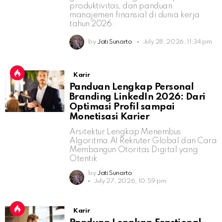
produktivitas, dan panduan
manajemen finansial di dunia kerja
tahun 2026.
by
Jati Sunarto
July 28, 2026, 11:34 pm
Karir
Panduan Lengkap Personal
Branding LinkedIn 2026: Dari
Optimasi Profil sampai
Monetisasi Karier
Arsitektur Lengkap Menembus
Algoritma AI Rekruter Global dan Cara
Membangun Otoritas Digital yang
Otentik
by
Jati Sunarto
July 27, 2026, 10:59 pm
Karir