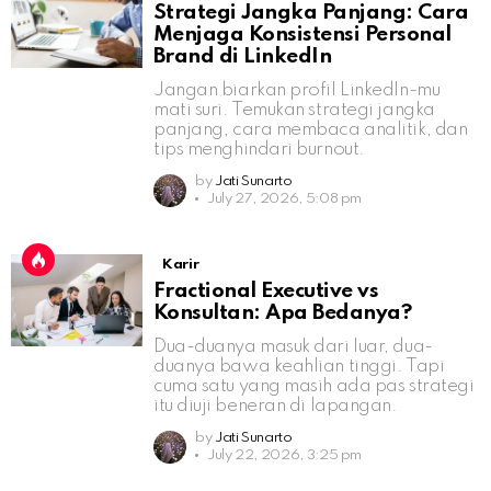
Strategi Jangka Panjang: Cara
Menjaga Konsistensi Personal
Brand di LinkedIn
Jangan biarkan profil LinkedIn-mu
mati suri. Temukan strategi jangka
panjang, cara membaca analitik, dan
tips menghindari burnout.
by
Jati Sunarto
July 27, 2026, 5:08 pm
Karir
Fractional Executive vs
Konsultan: Apa Bedanya?
Dua-duanya masuk dari luar, dua-
duanya bawa keahlian tinggi. Tapi
cuma satu yang masih ada pas strategi
itu diuji beneran di lapangan.
by
Jati Sunarto
July 22, 2026, 3:25 pm