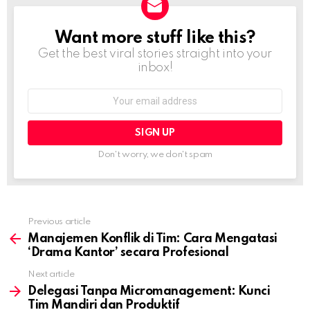
Want more stuff like this?
NEWSLETTER
Get the best viral stories straight into your
inbox!
Email
address:
Don't worry, we don't spam
Previous article
See
more
Manajemen Konflik di Tim: Cara Mengatasi
‘Drama Kantor’ secara Profesional
Next article
Delegasi Tanpa Micromanagement: Kunci
Tim Mandiri dan Produktif