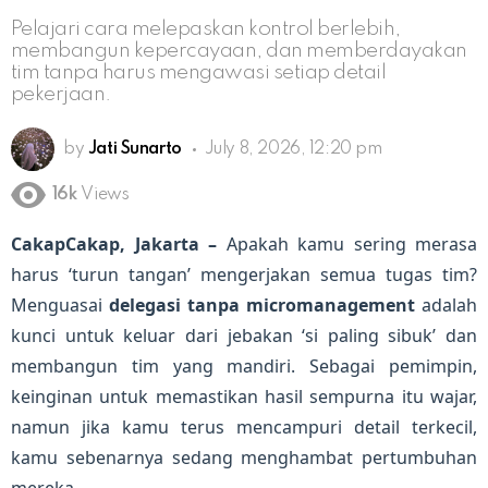
Pelajari cara melepaskan kontrol berlebih,
membangun kepercayaan, dan memberdayakan
tim tanpa harus mengawasi setiap detail
pekerjaan.
by
Jati Sunarto
July 8, 2026, 12:20 pm
16k
Views
CakapCakap, Jakarta –
Apakah kamu sering merasa
harus ‘turun tangan’ mengerjakan semua tugas tim?
Menguasai
delegasi tanpa micromanagement
adalah
kunci untuk keluar dari jebakan ‘si paling sibuk’ dan
membangun tim yang mandiri. Sebagai pemimpin,
keinginan untuk memastikan hasil sempurna itu wajar,
namun jika kamu terus mencampuri detail terkecil,
kamu sebenarnya sedang menghambat pertumbuhan