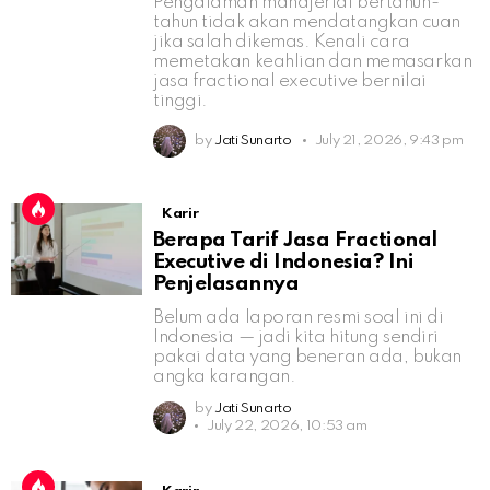
Pengalaman manajerial bertahun-
tahun tidak akan mendatangkan cuan
jika salah dikemas. Kenali cara
memetakan keahlian dan memasarkan
jasa fractional executive bernilai
tinggi.
by
Jati Sunarto
July 21, 2026, 9:43 pm
Karir
Berapa Tarif Jasa Fractional
Executive di Indonesia? Ini
Penjelasannya
Belum ada laporan resmi soal ini di
Indonesia — jadi kita hitung sendiri
pakai data yang beneran ada, bukan
angka karangan.
by
Jati Sunarto
July 22, 2026, 10:53 am