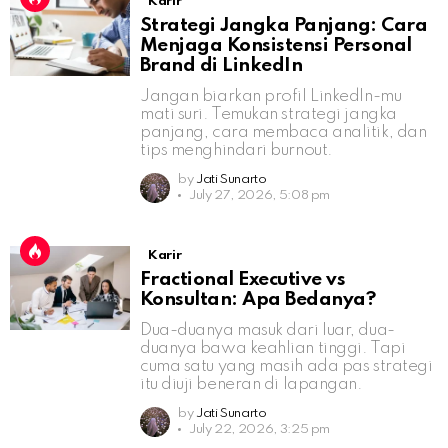
Karir
Strategi Jangka Panjang: Cara
Menjaga Konsistensi Personal
Brand di LinkedIn
Jangan biarkan profil LinkedIn-mu
mati suri. Temukan strategi jangka
panjang, cara membaca analitik, dan
tips menghindari burnout.
by
Jati Sunarto
July 27, 2026, 5:08 pm
Karir
Fractional Executive vs
Konsultan: Apa Bedanya?
Dua-duanya masuk dari luar, dua-
duanya bawa keahlian tinggi. Tapi
cuma satu yang masih ada pas strategi
itu diuji beneran di lapangan.
by
Jati Sunarto
July 22, 2026, 3:25 pm