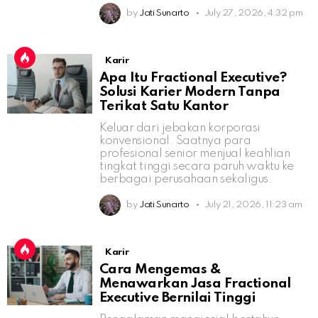
by
Jati Sunarto
July 27, 2026, 4:32 pm
Karir
Apa Itu Fractional Executive?
Solusi Karier Modern Tanpa
Terikat Satu Kantor
Keluar dari jebakan korporasi
konvensional. Saatnya para
profesional senior menjual keahlian
tingkat tinggi secara paruh waktu ke
berbagai perusahaan sekaligus.
by
Jati Sunarto
July 21, 2026, 11:23 am
Karir
Cara Mengemas &
Menawarkan Jasa Fractional
Executive Bernilai Tinggi