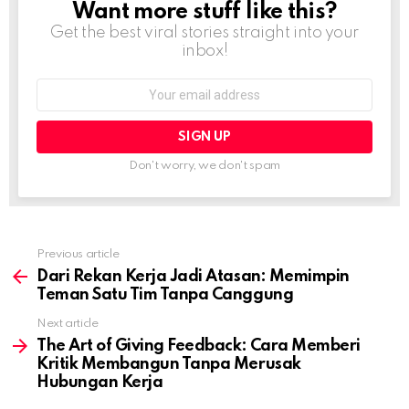
Want more stuff like this?
NEWSLETTER
Get the best viral stories straight into your
inbox!
Email
address:
Don't worry, we don't spam
Previous article
See
more
Dari Rekan Kerja Jadi Atasan: Memimpin
Teman Satu Tim Tanpa Canggung
Next article
The Art of Giving Feedback: Cara Memberi
Kritik Membangun Tanpa Merusak
Hubungan Kerja