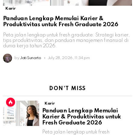
Karir
Panduan Lengkap Memulai Karier &
Produktivitas untuk Fresh Graduate 2026
Peta jalan lengkap untuk fresh graduate: Strategi karier,
tips produktivitas, dan panduan manajemen finansial di
dunia kerja tahun 2026.
by
Jati Sunarto
July 28, 2026, 11:34 pm
DON'T MISS
Karir
Panduan Lengkap Memulai
Karier & Produktivitas untuk
Fresh Graduate 2026
Peta jalan lengkap untuk fresh