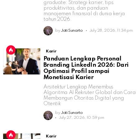
graduate: Strategi karier, tips
produktivitas, dan panduan
manajemen finansial di dunia kerja
tahun 2026.
by
Jati Sunarto
July 28, 2026, 11:34 pm
Karir
Panduan Lengkap Personal
Branding LinkedIn 2026: Dari
Optimasi Profil sampai
Monetisasi Karier
Arsitektur Lengkap Menembus
Algoritma AI Rekruter Global dan Cara
Membangun Otoritas Digital yang
Otentik
by
Jati Sunarto
July 27, 2026, 10:59 pm
Karir