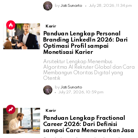
by
Jati Sunarto
July 28, 2026, 11:34 pm
Karir
Panduan Lengkap Personal
Branding LinkedIn 2026: Dari
Optimasi Profil sampai
Monetisasi Karier
Arsitektur Lengkap Menembus
Algoritma AI Rekruter Global dan Cara
Membangun Otoritas Digital yang
Otentik
by
Jati Sunarto
July 27, 2026, 10:59 pm
Karir
Panduan Lengkap Fractional
Career 2026: Dari Definisi
sampai Cara Menawarkan Jasa