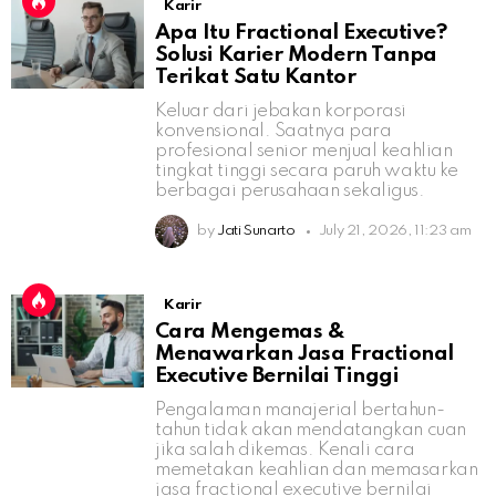
Karir
Apa Itu Fractional Executive?
Solusi Karier Modern Tanpa
Terikat Satu Kantor
Keluar dari jebakan korporasi
konvensional. Saatnya para
profesional senior menjual keahlian
tingkat tinggi secara paruh waktu ke
berbagai perusahaan sekaligus.
by
Jati Sunarto
July 21, 2026, 11:23 am
Karir
Cara Mengemas &
Menawarkan Jasa Fractional
Executive Bernilai Tinggi
Pengalaman manajerial bertahun-
tahun tidak akan mendatangkan cuan
jika salah dikemas. Kenali cara
memetakan keahlian dan memasarkan
jasa fractional executive bernilai