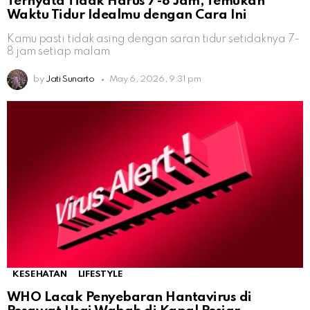
Ternyata Tidak Harus 7-8 Jam, Temukan
Waktu Tidur Idealmu dengan Cara Ini
Kamu pasti tidak asing dengan saran tidur setidaknya 7-
8 jam setiap malam
by
Jati Sunarto
May 6, 2026, 9:31 pm
KESEHATAN
LIFESTYLE
WHO Lacak Penyebaran Hantavirus di