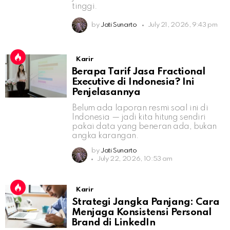
tinggi.
by
Jati Sunarto
July 21, 2026, 9:43 pm
Karir
Berapa Tarif Jasa Fractional
Executive di Indonesia? Ini
Penjelasannya
Belum ada laporan resmi soal ini di
Indonesia — jadi kita hitung sendiri
pakai data yang beneran ada, bukan
angka karangan.
by
Jati Sunarto
July 22, 2026, 10:53 am
Karir
Strategi Jangka Panjang: Cara
Menjaga Konsistensi Personal
Brand di LinkedIn