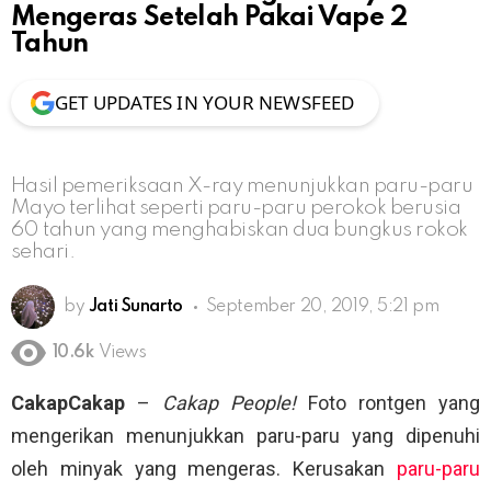
Mengeras Setelah Pakai Vape 2
Tahun
GET UPDATES IN YOUR NEWSFEED
Hasil pemeriksaan X-ray menunjukkan paru-paru
Mayo terlihat seperti paru-paru perokok berusia
60 tahun yang menghabiskan dua bungkus rokok
sehari.
by
Jati Sunarto
September 20, 2019, 5:21 pm
10.6k
Views
CakapCakap
–
Cakap People!
Foto rontgen yang
mengerikan menunjukkan paru-paru yang dipenuhi
oleh minyak yang mengeras. Kerusakan
paru-paru