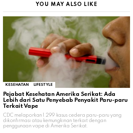
YOU MAY ALSO LIKE
KESEHATAN
LIFESTYLE
Pejabat Kesehatan Amerika Serikat: Ada
Lebih dari Satu Penyebab Penyakit Paru-paru
Terkait Vape
CDC melaporkan 1.299 kasus cedera paru-paru yang
dikonfirmasi atau kemungkinan terkait dengan
penggunaan vape di Amerika Serikat.