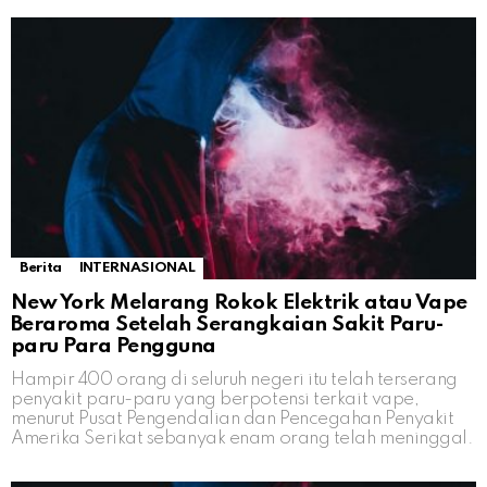
Berita
INTERNASIONAL
New York Melarang Rokok Elektrik atau Vape
Beraroma Setelah Serangkaian Sakit Paru-
paru Para Pengguna
Hampir 400 orang di seluruh negeri itu telah terserang
penyakit paru-paru yang berpotensi terkait vape,
menurut Pusat Pengendalian dan Pencegahan Penyakit
Amerika Serikat sebanyak enam orang telah meninggal.