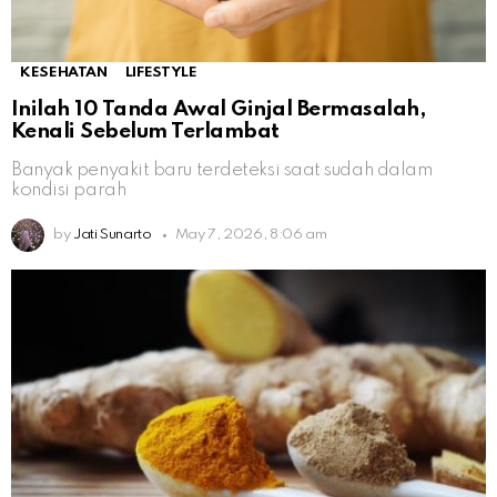
KESEHATAN
LIFESTYLE
Inilah 10 Tanda Awal Ginjal Bermasalah,
Kenali Sebelum Terlambat
Banyak penyakit baru terdeteksi saat sudah dalam
kondisi parah
by
Jati Sunarto
May 7, 2026, 8:06 am