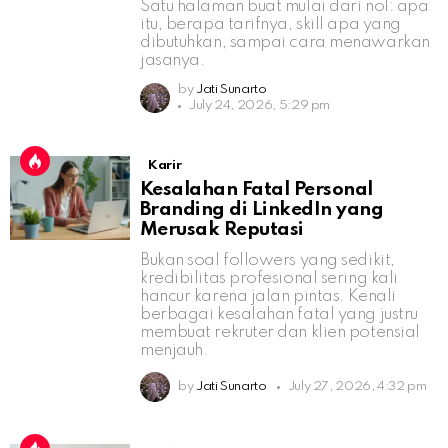
Satu halaman buat mulai dari nol: apa
itu, berapa tarifnya, skill apa yang
dibutuhkan, sampai cara menawarkan
jasanya.
by
Jati Sunarto
July 24, 2026, 5:29 pm
Karir
Kesalahan Fatal Personal
Branding di LinkedIn yang
Merusak Reputasi
Bukan soal followers yang sedikit,
kredibilitas profesional sering kali
hancur karena jalan pintas. Kenali
berbagai kesalahan fatal yang justru
membuat rekruter dan klien potensial
menjauh.
by
Jati Sunarto
July 27, 2026, 4:32 pm