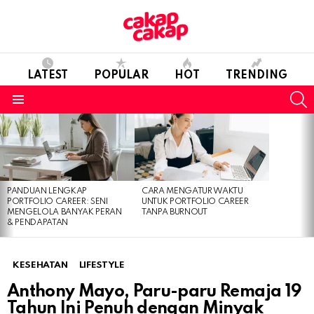
LATEST
POPULAR
HOT
TRENDING
S
Menu
LATEST
STORIES
PANDUAN LENGKAP
CARA MENGATUR WAKTU
PORTFOLIO CAREER: SENI
UNTUK PORTFOLIO CAREER
MENGELOLA BANYAK PERAN
TANPA BURNOUT
& PENDAPATAN
KESEHATAN
LIFESTYLE
Anthony Mayo, Paru-paru Remaja 19
Tahun Ini Penuh dengan Minyak