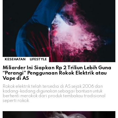
KESEHATAN
LIFESTYLE
Miliarder Ini Siapkan Rp 2 Triliun Lebih Guna
“Perangi” Penggunaan Rokok Elektrik atau
Vape di AS
Rokok elektrik telah tersedia di AS sejak 2006 dan
kadang-kadang digunakan sebagai bantuan untuk
berhenti merokok dari produk tembakau tradisional
seperti rokok.