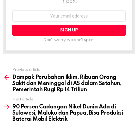
inbox!
Email
address:
Don't worry, we don't spam
Previous article
See
more
Dampak Perubahan Iklim, Ribuan Orang
Sakit dan Meninggal di AS dalam Setahun,
Pemerintah Rugi Rp 14 Triliun
Next article
90 Persen Cadangan Nikel Dunia Ada di
Sulawesi, Maluku dan Papua, Bisa Produksi
Baterai Mobil Elektrik