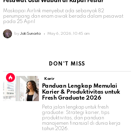
Pesawat Usai Wabah di Kapal Pesiar
Maskapai Airlink menyebut ada sebanyak 82
penumpang dan enam awak berada dalam pesawat
pada 25 April
by
Jati Sunarto
May 6, 2026, 10:45 am
DON'T MISS
Karir
Panduan Lengkap Memulai
Karier & Produktivitas untuk
Fresh Graduate 2026
Peta jalan lengkap untuk fresh
graduate: Strategi karier, tips
produktivitas, dan panduan
manajemen finansial di dunia kerja
tahun 2026.