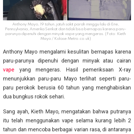
Anthony Mayo, 19 tahun, jatuh sakit parah minggu lalu di Erie,
Pennsylvania, Amerika Serikat dan tidak bisa bernapas karena paru-
parunya dipenuhi dengan minyak vape yang mengeras. (Foto: Kieth
Mayo / Kolase Metro.co.uk)
Anthony Mayo mengalami kesulitan bernapas karena
paru-parunya dipenuhi dengan minyak atau cairan
vape
yang mengeras. Hasil pemeriksaan X-ray
menunjukkan paru-paru Mayo terlihat seperti paru-
paru perokok berusia 60 tahun yang menghabiskan
dua bungkus rokok sehari.
Sang ayah, Kieth Mayo, mengatakan bahwa putranya
itu telah menggunakan vape selama kurang lebih 2
tahun dan mencoba berbagai varian rasa, di antaranya