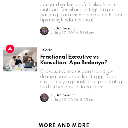
Jangan biarkan profil LinkedIn-mu
mati suri. Temukan strategi jangka
panjang, cara membaca analitik, dan
tips menghindari burnout.
by
Jati Sunarto
July 27, 2026, 5:08 pm
Karir
Fractional Executive vs
Konsultan: Apa Bedanya?
Dua-duanya masuk dari luar, dua-
duanya bawa keahlian tinggi. Tapi
cuma satu yang masih ada pas strategi
itu diuji beneran di lapangan.
by
Jati Sunarto
July 22, 2026, 3:25 pm
MORE AND MORE