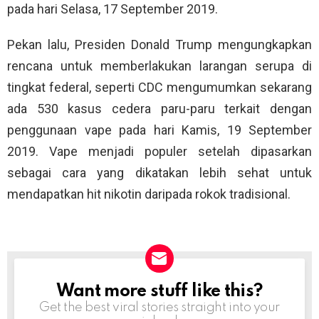
pada hari Selasa, 17 September 2019.
Pekan lalu, Presiden Donald Trump mengungkapkan
rencana untuk memberlakukan larangan serupa di
tingkat federal, seperti CDC mengumumkan sekarang
ada 530 kasus cedera paru-paru terkait dengan
penggunaan vape pada hari Kamis, 19 September
2019. Vape menjadi populer setelah dipasarkan
sebagai cara yang dikatakan lebih sehat untuk
mendapatkan hit nikotin daripada rokok tradisional.
Want more stuff like this?
NEWSLETTER
Get the best viral stories straight into your