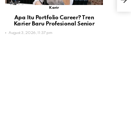
Ben
Karir
Apa Itu Portfolio Career? Tren
Karier Baru Profesional Senior
August 3, 2026, 11:37 pm