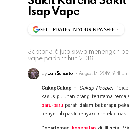
Sakit Karena Sakit
Isap Vape
GET UPDATES IN YOUR NEWSFEED
Sekitar 3,6 juta siswa menengah 
vape pada tahun 2018.
by
Jati Sunarto
August 17, 2019, 9:41 pm
CakapCakap
–
Cakap People!
Pejaba
kasus puluhan orang, terutama remaja
paru-paru
parah dalam beberapa pekan
penyebab pasti penyakit mereka masih
Departemen
kesehatan
di Illinois, 