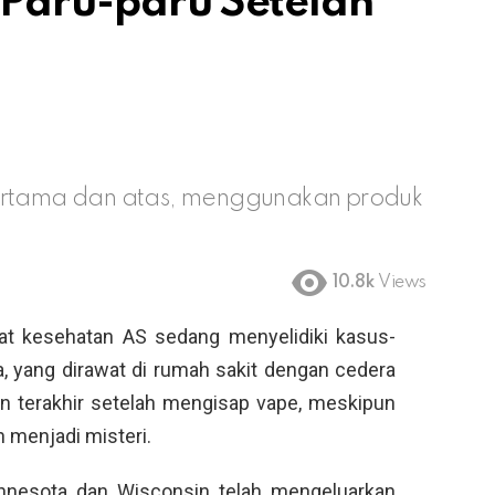
 Paru-paru Setelah
pertama dan atas, menggunakan produk
10.8k
Views
t kesehatan AS sedang menyelidiki kasus-
, yang dirawat di rumah sakit dengan cedera
 terakhir setelah mengisap vape, meskipun
 menjadi misteri.
Minnesota dan Wisconsin telah mengeluarkan