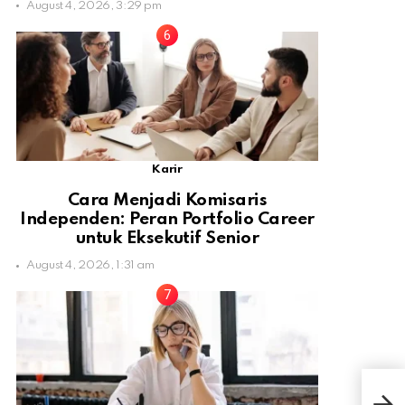
August 4, 2026, 3:29 pm
Karir
Cara Menjadi Komisaris
Independen: Peran Portfolio Career
untuk Eksekutif Senior
August 4, 2026, 1:31 am
Ini 
Men