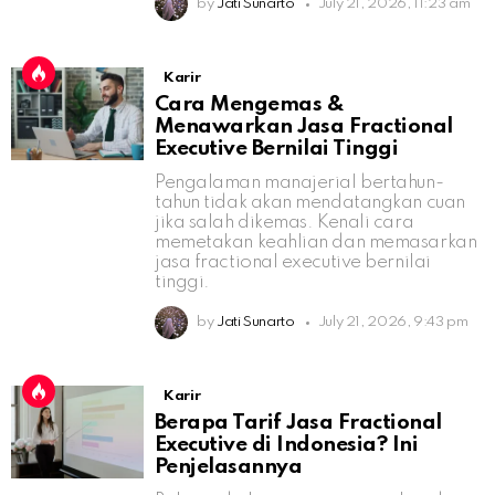
by
Jati Sunarto
July 21, 2026, 11:23 am
Karir
Cara Mengemas &
Menawarkan Jasa Fractional
Executive Bernilai Tinggi
Pengalaman manajerial bertahun-
tahun tidak akan mendatangkan cuan
jika salah dikemas. Kenali cara
memetakan keahlian dan memasarkan
jasa fractional executive bernilai
tinggi.
by
Jati Sunarto
July 21, 2026, 9:43 pm
Karir
Berapa Tarif Jasa Fractional
Executive di Indonesia? Ini
Penjelasannya