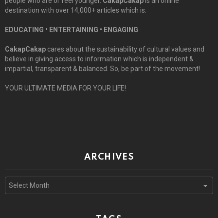
people who are or feel younger.
CakapCakap
is an online
destination with over 14,000+ articles which is:
EDUCATING • ENTERTAINING • ENGAGING
CakapCakap
cares about the sustainability of cultural values and
believe in giving access to information which is independent &
impartial, transparent & balanced. So, be part of the movement!
YOUR ULTIMATE MEDIA FOR YOUR LIFE!
ARCHIVES
Archives