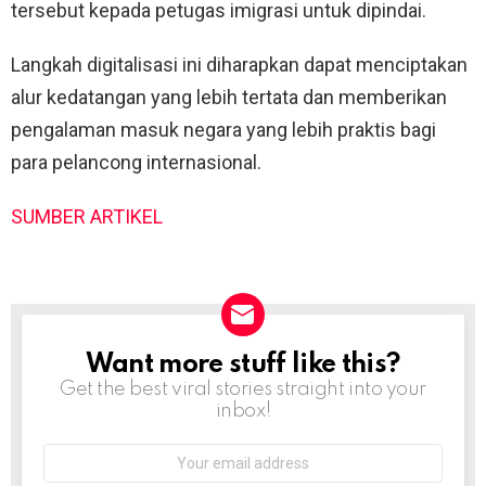
tersebut kepada petugas imigrasi untuk dipindai.
Langkah digitalisasi ini diharapkan dapat menciptakan
alur kedatangan yang lebih tertata dan memberikan
pengalaman masuk negara yang lebih praktis bagi
para pelancong internasional.
SUMBER ARTIKEL
Want more stuff like this?
NEWSLETTER
Get the best viral stories straight into your
inbox!
Email
address: