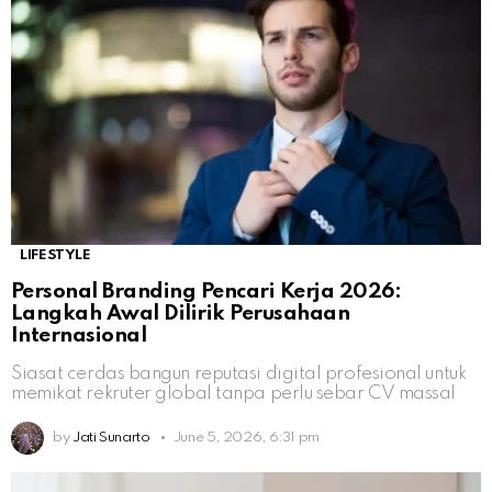
LIFESTYLE
Personal Branding Pencari Kerja 2026:
Langkah Awal Dilirik Perusahaan
Internasional
Siasat cerdas bangun reputasi digital profesional untuk
memikat rekruter global tanpa perlu sebar CV massal
by
Jati Sunarto
June 5, 2026, 6:31 pm