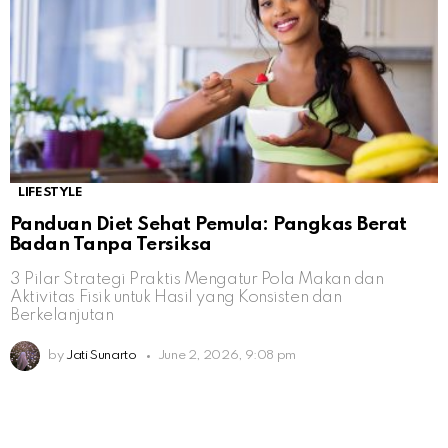
LIFESTYLE
Panduan Diet Sehat Pemula: Pangkas Berat
Badan Tanpa Tersiksa
3 Pilar Strategi Praktis Mengatur Pola Makan dan
Aktivitas Fisik untuk Hasil yang Konsisten dan
Berkelanjutan
by
Jati Sunarto
June 2, 2026, 9:08 pm