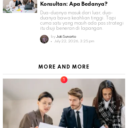
Konsultan: Apa Bedanya?
Dua-duanya masuk dari luar, dua-
duanya bawa keahlian tinggi. Tapi
cuma satu yang masih ada pas strategi
itu diuji beneran di lapangan.
by
Jati Sunarto
July 22, 2026, 3:25 pm
MORE AND MORE