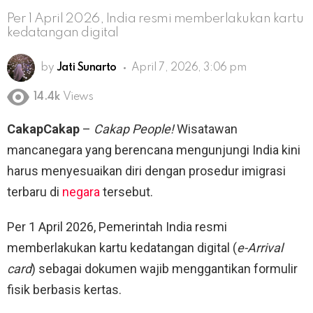
Per 1 April 2026, India resmi memberlakukan kartu
kedatangan digital
by
Jati Sunarto
April 7, 2026, 3:06 pm
14.4k
Views
CakapCakap
–
Cakap People!
Wisatawan
mancanegara yang berencana mengunjungi India kini
harus menyesuaikan diri dengan prosedur imigrasi
terbaru di
negara
tersebut.
Per 1 April 2026, Pemerintah India resmi
memberlakukan kartu kedatangan digital (
e-Arrival
card
) sebagai dokumen wajib menggantikan formulir
fisik berbasis kertas.