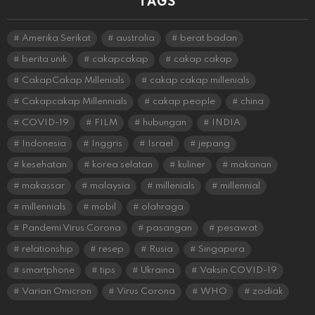
TAGS
Amerika Serikat
australia
berat badan
berita unik
cakapcakap
cakap cakap
CakapCakap Millenials
cakap cakap millenials
Cakapcakap Millennials
cakap people
china
COVID-19
FILM
hubungan
INDIA
Indonesia
Inggris
Israel
jepang
kesehatan
korea selatan
kuliner
makanan
makassar
malaysia
millenials
millennial
millennials
mobil
olahraga
Pandemi Virus Corona
pasangan
pesawat
relationship
resep
Rusia
Singapura
smartphone
tips
Ukraina
Vaksin COVID-19
Varian Omicron
Virus Corona
WHO
zodiak