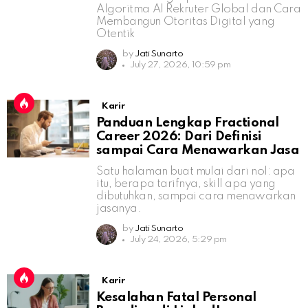
Algoritma AI Rekruter Global dan Cara
Membangun Otoritas Digital yang
Otentik
by
Jati Sunarto
July 27, 2026, 10:59 pm
Karir
Panduan Lengkap Fractional
Career 2026: Dari Definisi
sampai Cara Menawarkan Jasa
Satu halaman buat mulai dari nol: apa
itu, berapa tarifnya, skill apa yang
dibutuhkan, sampai cara menawarkan
jasanya.
by
Jati Sunarto
July 24, 2026, 5:29 pm
Karir
Kesalahan Fatal Personal