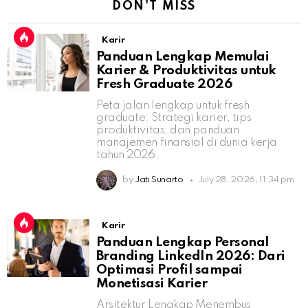
DON'T MISS
Karir
Panduan Lengkap Memulai
Karier & Produktivitas untuk
Fresh Graduate 2026
Peta jalan lengkap untuk fresh
graduate: Strategi karier, tips
produktivitas, dan panduan
manajemen finansial di dunia kerja
tahun 2026.
by
Jati Sunarto
July 28, 2026, 11:34 pm
Karir
Panduan Lengkap Personal
Branding LinkedIn 2026: Dari
Optimasi Profil sampai
Monetisasi Karier
Arsitektur Lengkap Menembus