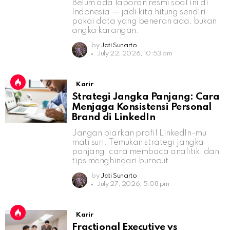
Belum ada laporan resmi soal ini di
Indonesia — jadi kita hitung sendiri
pakai data yang beneran ada, bukan
angka karangan.
by
Jati Sunarto
July 22, 2026, 10:53 am
Karir
Strategi Jangka Panjang: Cara
Menjaga Konsistensi Personal
Brand di LinkedIn
Jangan biarkan profil LinkedIn-mu
mati suri. Temukan strategi jangka
panjang, cara membaca analitik, dan
tips menghindari burnout.
by
Jati Sunarto
July 27, 2026, 5:08 pm
Karir
Fractional Executive vs