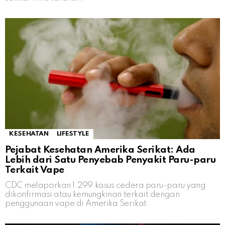
KESEHATAN
LIFESTYLE
Pejabat Kesehatan Amerika Serikat: Ada
Lebih dari Satu Penyebab Penyakit Paru-paru
Terkait Vape
CDC melaporkan 1.299 kasus cedera paru-paru yang
dikonfirmasi atau kemungkinan terkait dengan
penggunaan vape di Amerika Serikat.