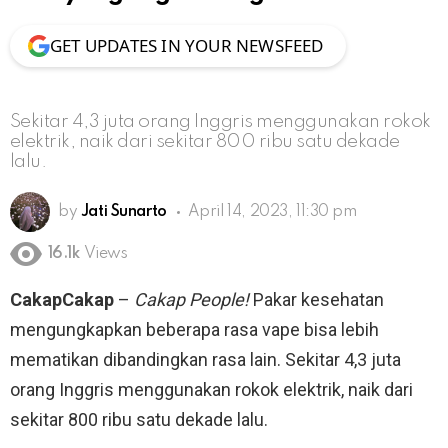
GET UPDATES IN YOUR NEWSFEED
Sekitar 4,3 juta orang Inggris menggunakan rokok
elektrik, naik dari sekitar 800 ribu satu dekade
lalu.
by
Jati Sunarto
April 14, 2023, 11:30 pm
16.1k
Views
CakapCakap
–
Cakap People!
Pakar kesehatan
mengungkapkan beberapa rasa vape bisa lebih
mematikan dibandingkan rasa lain. Sekitar 4,3 juta
orang Inggris menggunakan rokok elektrik, naik dari
sekitar 800 ribu satu dekade lalu.