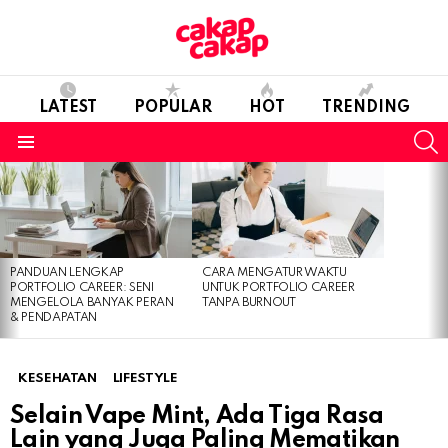
LATEST
POPULAR
HOT
TRENDING
S
Menu
LATEST
STORIES
PANDUAN LENGKAP
CARA MENGATUR WAKTU
PORTFOLIO CAREER: SENI
UNTUK PORTFOLIO CAREER
MENGELOLA BANYAK PERAN
TANPA BURNOUT
& PENDAPATAN
KESEHATAN
LIFESTYLE
Selain Vape Mint, Ada Tiga Rasa
Lain yang Juga Paling Mematikan