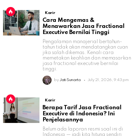
Karir
Cara Mengemas &
Menawarkan Jasa Fractional
Executive Bernilai Tinggi
Pengalaman manajerial bertahun-
tahun tidak akan mendatangkan cuan
jika salah dikemas. Kenali cara
memetakan keahlian dan memasarkan
jasa fractional executive bernilai
tinggi.
by
Jati Sunarto
July 21, 2026, 9:43 pm
Karir
Berapa Tarif Jasa Fractional
Executive di Indonesia? Ini
Penjelasannya
Belum ada laporan resmi soal ini di
Indonesia — jadi kita hitung sendiri