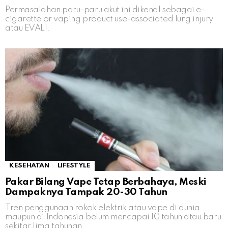
Permasalahan paru-paru akut ini dikenal sebagai e-
cigarette or vaping product use-associated lung injury
atau EVALI.
KESEHATAN
LIFESTYLE
Pakar Bilang Vape Tetap Berbahaya, Meski
Dampaknya Tampak 20-30 Tahun
Tren penggunaan rokok elektrik atau vape di dunia
maupun di Indonesia belum mencapai 10 tahun atau baru
sekitar lima tahunan.