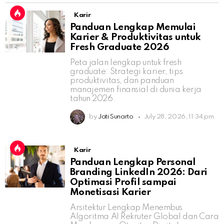
Karir
Panduan Lengkap Memulai
Karier & Produktivitas untuk
Fresh Graduate 2026
Peta jalan lengkap untuk fresh
graduate: Strategi karier, tips
produktivitas, dan panduan
manajemen finansial di dunia kerja
tahun 2026.
by
Jati Sunarto
July 28, 2026, 11:34 pm
Karir
Panduan Lengkap Personal
Branding LinkedIn 2026: Dari
Optimasi Profil sampai
Monetisasi Karier
Arsitektur Lengkap Menembus
Algoritma AI Rekruter Global dan Cara