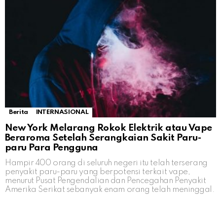
Berita
INTERNASIONAL
New York Melarang Rokok Elektrik atau Vape
Beraroma Setelah Serangkaian Sakit Paru-
paru Para Pengguna
Hampir 400 orang di seluruh negeri itu telah terserang
penyakit paru-paru yang berpotensi terkait vape,
menurut Pusat Pengendalian dan Pencegahan Penyakit
Amerika Serikat sebanyak enam orang telah meninggal.