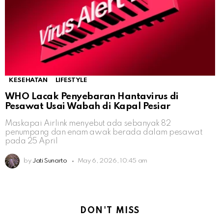
KESEHATAN
LIFESTYLE
WHO Lacak Penyebaran Hantavirus di
Pesawat Usai Wabah di Kapal Pesiar
Maskapai Airlink menyebut ada sebanyak 82
penumpang dan enam awak berada dalam pesawat
pada 25 April
by
Jati Sunarto
May 6, 2026, 10:45 am
DON'T MISS