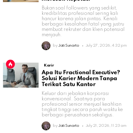
Bukan soal followers yang sedikit,
kredibilitas profesional sering kali
hancur karena jalan pintas. Kenali
berbagai kesalahan fatal yang justru
membuat rekruter dan klien potensial
menjauh.
by
Jati Sunarto
July 27, 2026, 4:32 pm
Karir
Apa Itu Fractional Executive?
Solusi Karier Modern Tanpa
Terikat Satu Kantor
Keluar dari jebakan korporasi
konvensional. Saatnya para
profesional senior menjual keahlian
tingkat tinggi secara paruh waktu ke
berbagai perusahaan sekaligus.
by
Jati Sunarto
July 21, 2026, 11:23 am