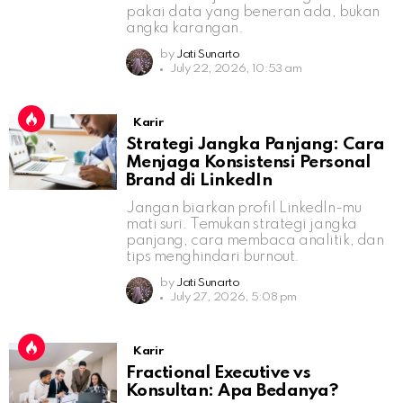
pakai data yang beneran ada, bukan
angka karangan.
by
Jati Sunarto
July 22, 2026, 10:53 am
Karir
Strategi Jangka Panjang: Cara
Menjaga Konsistensi Personal
Brand di LinkedIn
Jangan biarkan profil LinkedIn-mu
mati suri. Temukan strategi jangka
panjang, cara membaca analitik, dan
tips menghindari burnout.
by
Jati Sunarto
July 27, 2026, 5:08 pm
Karir
Fractional Executive vs
Konsultan: Apa Bedanya?