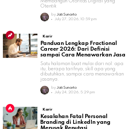
Membangun Otoritas Digital yang
Otentik
by
Jati Sunarto
July 27, 2026, 10:59 pm
Karir
Panduan Lengkap Fractional
Career 2026: Dari Definisi
sampai Cara Menawarkan Jasa
Satu halaman buat mulai dari nol: apa
itu, berapa tarifnya, skill apa yang
dibutuhkan, sampai cara menawarkan
jasanya.
by
Jati Sunarto
July 24, 2026, 5:29 pm
Karir
Kesalahan Fatal Personal
Branding di LinkedIn yang
Merusak Reputasi