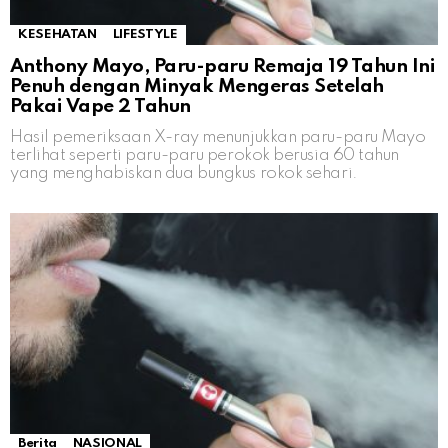
KESEHATAN
LIFESTYLE
Anthony Mayo, Paru-paru Remaja 19 Tahun Ini
Penuh dengan Minyak Mengeras Setelah
Pakai Vape 2 Tahun
Hasil pemeriksaan X-ray menunjukkan paru-paru Mayo
terlihat seperti paru-paru perokok berusia 60 tahun
yang menghabiskan dua bungkus rokok sehari.
Berita
NASIONAL