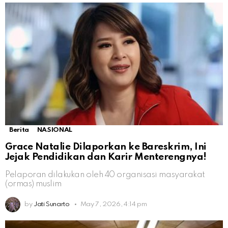
Berita
NASIONAL
Grace Natalie Dilaporkan ke Bareskrim, Ini
Jejak Pendidikan dan Karir Menterengnya!
Pelaporan dilakukan oleh 40 organisasi masyarakat
(ormas) muslim
by
Jati Sunarto
May 7, 2026, 4:14 pm