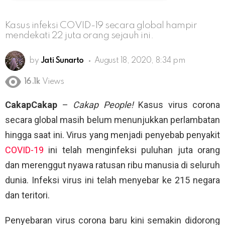
Kasus infeksi COVID-19 secara global hampir
mendekati 22 juta orang sejauh ini.
by
Jati Sunarto
August 18, 2020, 8:34 pm
16.1k
Views
CakapCakap
–
Cakap People!
Kasus virus corona
secara global masih belum menunjukkan perlambatan
hingga saat ini. Virus yang menjadi penyebab penyakit
COVID-19
ini telah menginfeksi puluhan juta orang
dan merenggut nyawa ratusan ribu manusia di seluruh
dunia. Infeksi virus ini telah menyebar ke 215 negara
dan teritori.
Penyebaran virus corona baru kini semakin didorong