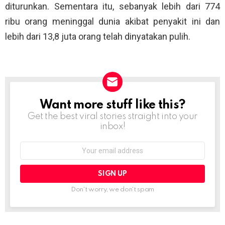
diturunkan. Sementara itu, sebanyak lebih dari 774
ribu orang meninggal dunia akibat penyakit ini dan
lebih dari 13,8 juta orang telah dinyatakan pulih.
Want more stuff like this?
NEWSLETTER
Get the best viral stories straight into your
inbox!
Email
address:
Don't worry, we don't spam