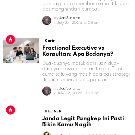
panjang, cara membaca analitik, dan
tips menghindari burnout.
by
Jati Sunarto
July 27, 2026, 5:08 pm
Karir
Fractional Executive vs
Konsultan: Apa Bedanya?
Dua-duanya masuk dari luar, dua-
duanya bawa keahlian tinggi. Tapi
cuma satu yang masih ada pas strategi
itu diuji beneran di lapangan.
by
Jati Sunarto
July 22, 2026, 3:25 pm
KULINER
Janda Legit Pangkep Ini Pasti
Bikin Kamu Nagih