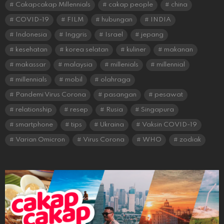
Cakapcakap Millennials
cakap people
china
COVID-19
FILM
hubungan
INDIA
Indonesia
Inggris
Israel
jepang
kesehatan
korea selatan
kuliner
makanan
makassar
malaysia
millenials
millennial
millennials
mobil
olahraga
Pandemi Virus Corona
pasangan
pesawat
relationship
resep
Rusia
Singapura
smartphone
tips
Ukraina
Vaksin COVID-19
Varian Omicron
Virus Corona
WHO
zodiak