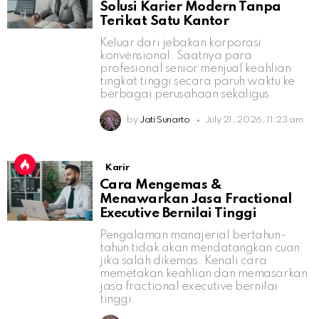
Solusi Karier Modern Tanpa
Terikat Satu Kantor
Keluar dari jebakan korporasi
konvensional. Saatnya para
profesional senior menjual keahlian
tingkat tinggi secara paruh waktu ke
berbagai perusahaan sekaligus.
by
Jati Sunarto
July 21, 2026, 11:23 am
Karir
Cara Mengemas &
Menawarkan Jasa Fractional
Executive Bernilai Tinggi
Pengalaman manajerial bertahun-
tahun tidak akan mendatangkan cuan
jika salah dikemas. Kenali cara
memetakan keahlian dan memasarkan
jasa fractional executive bernilai
tinggi.