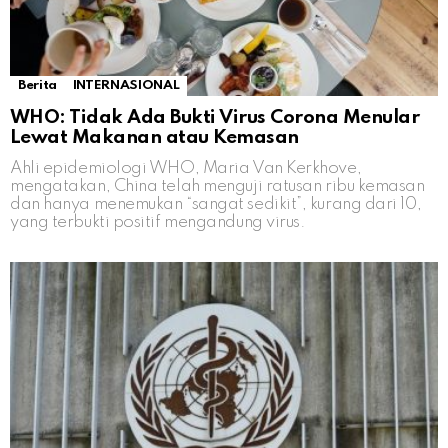
Berita
INTERNASIONAL
WHO: Tidak Ada Bukti Virus Corona Menular
Lewat Makanan atau Kemasan
Ahli epidemiologi WHO, Maria Van Kerkhove,
mengatakan, China telah menguji ratusan ribu kemasan
dan hanya menemukan “sangat sedikit”, kurang dari 10,
yang terbukti positif mengandung virus.