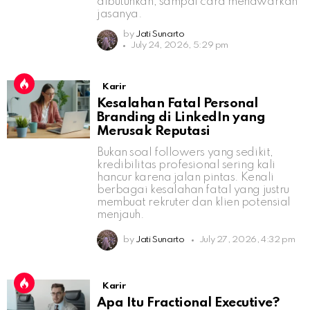
dibutuhkan, sampai cara menawarkan
jasanya.
by
Jati Sunarto
July 24, 2026, 5:29 pm
Karir
Kesalahan Fatal Personal
Branding di LinkedIn yang
Merusak Reputasi
Bukan soal followers yang sedikit,
kredibilitas profesional sering kali
hancur karena jalan pintas. Kenali
berbagai kesalahan fatal yang justru
membuat rekruter dan klien potensial
menjauh.
by
Jati Sunarto
July 27, 2026, 4:32 pm
Karir
Apa Itu Fractional Executive?