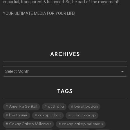
impartial, transparent & balanced. So, be part of the movement!
YOUR ULTIMATE MEDIA FOR YOUR LIFE!
ARCHIVES
Archives
TAGS
Amerika Serikat
australia
berat badan
berita unik
cakapcakap
cakap cakap
CakapCakap Millenials
cakap cakap millenials