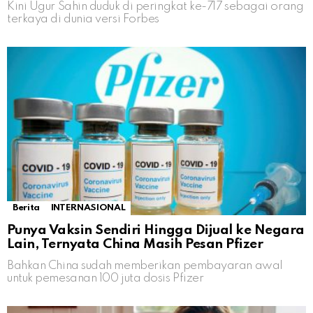
Kini Ugur Sahin duduk di peringkat ke-717 sebagai orang
terkaya di dunia versi Forbes
Berita
INTERNASIONAL
Punya Vaksin Sendiri Hingga Dijual ke Negara
Lain, Ternyata China Masih Pesan Pfizer
Bahkan China sudah memberikan pembayaran awal
untuk pemesanan 100 juta dosis Pfizer