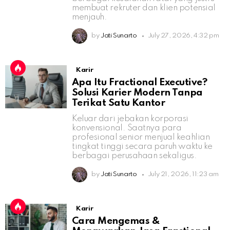
membuat rekruter dan klien potensial
menjauh.
by
Jati Sunarto
July 27, 2026, 4:32 pm
Karir
Apa Itu Fractional Executive?
Solusi Karier Modern Tanpa
Terikat Satu Kantor
Keluar dari jebakan korporasi
konvensional. Saatnya para
profesional senior menjual keahlian
tingkat tinggi secara paruh waktu ke
berbagai perusahaan sekaligus.
by
Jati Sunarto
July 21, 2026, 11:23 am
Karir
Cara Mengemas &