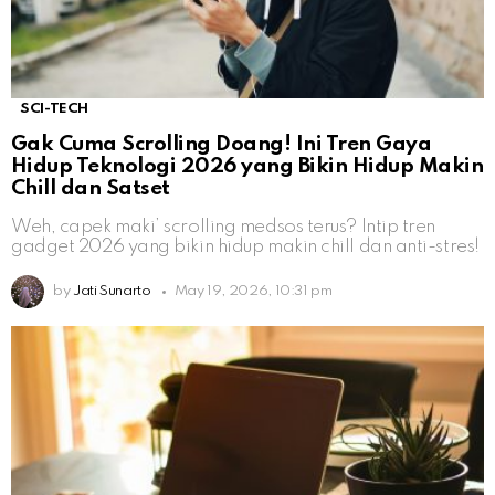
SCI-TECH
Gak Cuma Scrolling Doang! Ini Tren Gaya
Hidup Teknologi 2026 yang Bikin Hidup Makin
Chill dan Satset
Weh, capek maki’ scrolling medsos terus? Intip tren
gadget 2026 yang bikin hidup makin chill dan anti-stres!
by
Jati Sunarto
May 19, 2026, 10:31 pm