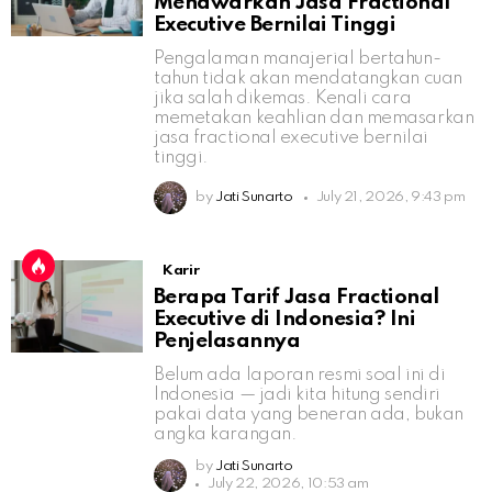
Menawarkan Jasa Fractional
Executive Bernilai Tinggi
Pengalaman manajerial bertahun-
tahun tidak akan mendatangkan cuan
jika salah dikemas. Kenali cara
memetakan keahlian dan memasarkan
jasa fractional executive bernilai
tinggi.
by
Jati Sunarto
July 21, 2026, 9:43 pm
Karir
Berapa Tarif Jasa Fractional
Executive di Indonesia? Ini
Penjelasannya
Belum ada laporan resmi soal ini di
Indonesia — jadi kita hitung sendiri
pakai data yang beneran ada, bukan
angka karangan.
by
Jati Sunarto
July 22, 2026, 10:53 am