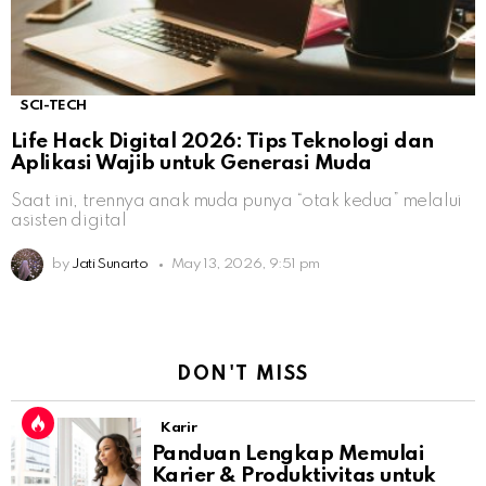
SCI-TECH
Life Hack Digital 2026: Tips Teknologi dan
Aplikasi Wajib untuk Generasi Muda
Saat ini, trennya anak muda punya “otak kedua” melalui
asisten digital
by
Jati Sunarto
May 13, 2026, 9:51 pm
DON'T MISS
Karir
Panduan Lengkap Memulai
Karier & Produktivitas untuk