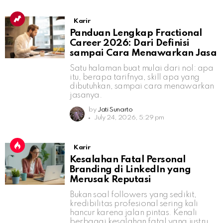
Karir
Panduan Lengkap Fractional
Career 2026: Dari Definisi
sampai Cara Menawarkan Jasa
Satu halaman buat mulai dari nol: apa
itu, berapa tarifnya, skill apa yang
dibutuhkan, sampai cara menawarkan
jasanya.
by
Jati Sunarto
July 24, 2026, 5:29 pm
Karir
Kesalahan Fatal Personal
Branding di LinkedIn yang
Merusak Reputasi
Bukan soal followers yang sedikit,
kredibilitas profesional sering kali
hancur karena jalan pintas. Kenali
berbagai kesalahan fatal yang justru