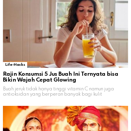
Life-Hacks
Rajin Konsumsi 5 Jus Buah Ini Ternyata bisa
Bikin Wajah Cepat Glowing
Buah jeruk tidak hanya tinggi vitamin C namun juga
antioksidan yang berperan banyak bagi kulit