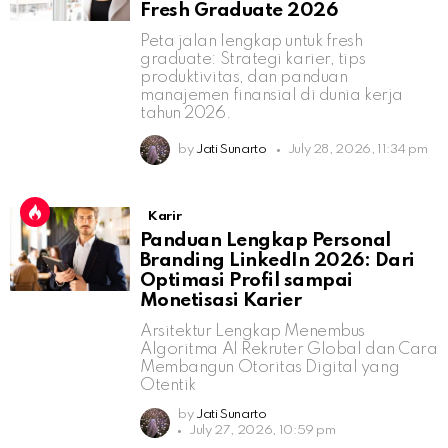
Fresh Graduate 2026
Peta jalan lengkap untuk fresh
graduate: Strategi karier, tips
produktivitas, dan panduan
manajemen finansial di dunia kerja
tahun 2026.
by
Jati Sunarto
July 28, 2026, 11:34 pm
Karir
Panduan Lengkap Personal
Branding LinkedIn 2026: Dari
Optimasi Profil sampai
Monetisasi Karier
Arsitektur Lengkap Menembus
Algoritma AI Rekruter Global dan Cara
Membangun Otoritas Digital yang
Otentik
by
Jati Sunarto
July 27, 2026, 10:59 pm