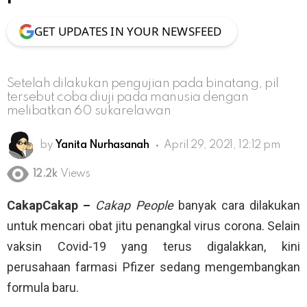
GET UPDATES IN YOUR NEWSFEED
Setelah dilakukan pengujian pada binatang, pil
tersebut coba diuji pada manusia dengan
melibatkan 60 sukarelawan
by
Yanita Nurhasanah
April 29, 2021, 12:12 pm
12.2k
Views
CakapCakap –
Cakap People
banyak cara dilakukan
untuk mencari obat jitu penangkal virus corona. Selain
vaksin Covid-19 yang terus digalakkan, kini
perusahaan farmasi Pfizer sedang mengembangkan
formula baru.