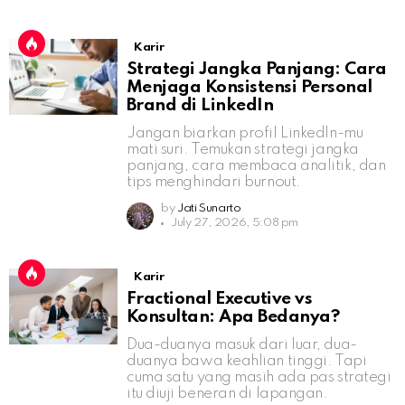
Karir
Strategi Jangka Panjang: Cara
Menjaga Konsistensi Personal
Brand di LinkedIn
Jangan biarkan profil LinkedIn-mu
mati suri. Temukan strategi jangka
panjang, cara membaca analitik, dan
tips menghindari burnout.
by
Jati Sunarto
July 27, 2026, 5:08 pm
Karir
Fractional Executive vs
Konsultan: Apa Bedanya?
Dua-duanya masuk dari luar, dua-
duanya bawa keahlian tinggi. Tapi
cuma satu yang masih ada pas strategi
itu diuji beneran di lapangan.