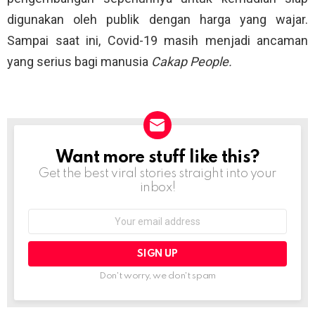
digunakan oleh publik dengan harga yang wajar.
Sampai saat ini, Covid-19 masih menjadi ancaman
yang serius bagi manusia
Cakap People.
Want more stuff like this?
NEWSLETTER
Get the best viral stories straight into your
inbox!
Email
address:
Don't worry, we don't spam