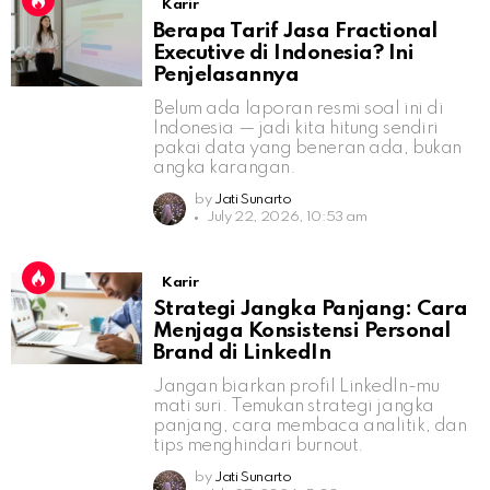
Karir
Berapa Tarif Jasa Fractional
Executive di Indonesia? Ini
Penjelasannya
Belum ada laporan resmi soal ini di
Indonesia — jadi kita hitung sendiri
pakai data yang beneran ada, bukan
angka karangan.
by
Jati Sunarto
July 22, 2026, 10:53 am
Karir
Strategi Jangka Panjang: Cara
Menjaga Konsistensi Personal
Brand di LinkedIn
Jangan biarkan profil LinkedIn-mu
mati suri. Temukan strategi jangka
panjang, cara membaca analitik, dan
tips menghindari burnout.
by
Jati Sunarto