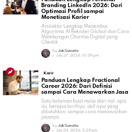
Branding LinkedIn 2026: Dari
Optimasi Profil sampai
Monetisasi Karier
Arsitektur Lengkap Menembus
Algoritma AI Rekruter Global dan Cara
Membangun Otoritas Digital yang
Otentik
by
Jati Sunarto
July 27, 2026, 10:59 pm
Karir
Panduan Lengkap Fractional
Career 2026: Dari Definisi
sampai Cara Menawarkan Jasa
Satu halaman buat mulai dari nol: apa
itu, berapa tarifnya, skill apa yang
dibutuhkan, sampai cara menawarkan
jasanya.
by
Jati Sunarto
July 24, 2026, 5:29 pm