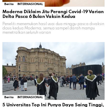
Berita
INTERNASIONAL
Moderna Diklaim Jitu Perangi Covid-19 Varian
Delta Pasca 6 Bulan Vaksin Kedua
Peneliti menemukan hasil usai dua minggu pasca divaksin
dosis kedua Moderna, semua sampel darah mampu
menetralkan seluruh varian
Berita
INTERNASIONAL
5 Universitas Top Ini Punya Daya Saing Tinggi,