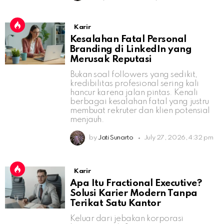
Karir
Kesalahan Fatal Personal
Branding di LinkedIn yang
Merusak Reputasi
Bukan soal followers yang sedikit,
kredibilitas profesional sering kali
hancur karena jalan pintas. Kenali
berbagai kesalahan fatal yang justru
membuat rekruter dan klien potensial
menjauh.
by
Jati Sunarto
July 27, 2026, 4:32 pm
Karir
Apa Itu Fractional Executive?
Solusi Karier Modern Tanpa
Terikat Satu Kantor
Keluar dari jebakan korporasi