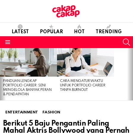
LATEST
POPULAR
HOT
TRENDING
S
Menu
LATEST
STORIES
PANDUAN LENGKAP
CARA MENGATUR WAKTU
PORTFOLIO CAREER: SENI
UNTUK PORTFOLIO CAREER
MENGELOLA BANYAK PERAN
TANPA BURNOUT
& PENDAPATAN
ENTERTAINMENT
FASHION
Berikut 5 Baju Pengantin Paling
Mahal Aktris Bollywood yang Pernah