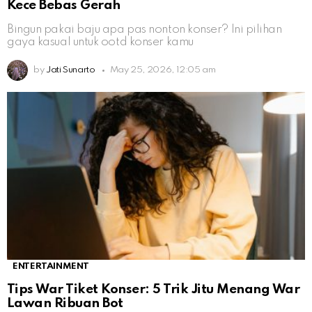
Kece Bebas Gerah
Bingun pakai baju apa pas nonton konser? Ini pilihan
gaya kasual untuk ootd konser kamu
by
Jati Sunarto
May 25, 2026, 12:05 am
ENTERTAINMENT
Tips War Tiket Konser: 5 Trik Jitu Menang War
Lawan Ribuan Bot