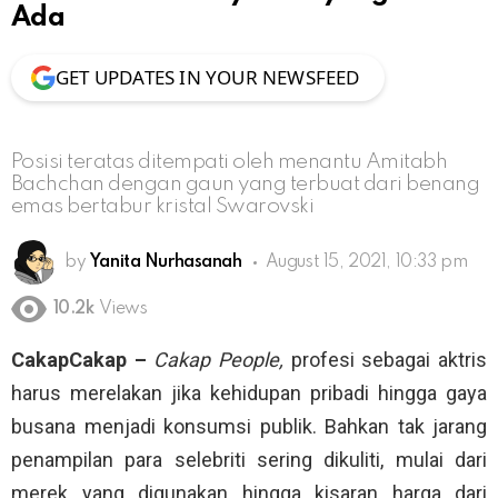
Ada
GET UPDATES IN YOUR NEWSFEED
Posisi teratas ditempati oleh menantu Amitabh
Bachchan dengan gaun yang terbuat dari benang
emas bertabur kristal Swarovski
by
Yanita Nurhasanah
August 15, 2021, 10:33 pm
10.2k
Views
CakapCakap –
Cakap People,
profesi sebagai aktris
harus merelakan jika kehidupan pribadi hingga gaya
busana menjadi konsumsi publik. Bahkan tak jarang
penampilan para selebriti sering dikuliti, mulai dari
merek yang digunakan hingga kisaran harga dari