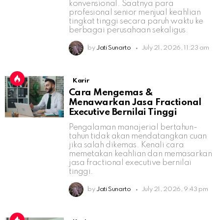
konvensional. Saatnya para
profesional senior menjual keahlian
tingkat tinggi secara paruh waktu ke
berbagai perusahaan sekaligus.
by
Jati Sunarto
July 21, 2026, 11:23 am
Karir
Cara Mengemas &
Menawarkan Jasa Fractional
Executive Bernilai Tinggi
Pengalaman manajerial bertahun-
tahun tidak akan mendatangkan cuan
jika salah dikemas. Kenali cara
memetakan keahlian dan memasarkan
jasa fractional executive bernilai
tinggi.
by
Jati Sunarto
July 21, 2026, 9:43 pm