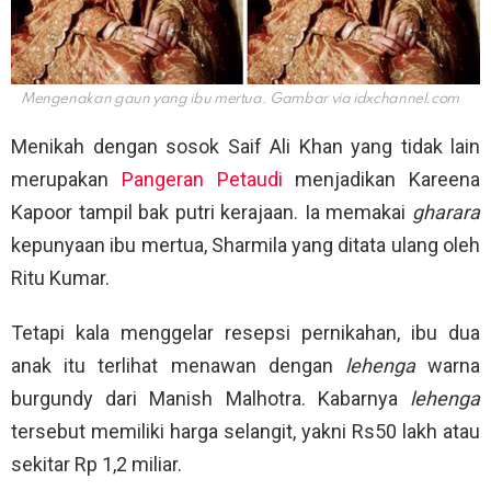
Mengenakan gaun yang ibu mertua. Gambar via
idxchannel.com
Menikah dengan sosok Saif Ali Khan yang tidak lain
merupakan
Pangeran Petaudi
menjadikan Kareena
Kapoor tampil bak putri kerajaan. Ia memakai
gharara
kepunyaan ibu mertua, Sharmila yang ditata ulang oleh
Ritu Kumar.
Tetapi kala menggelar resepsi pernikahan, ibu dua
anak itu terlihat menawan dengan
lehenga
warna
burgundy dari Manish Malhotra. Kabarnya
lehenga
tersebut memiliki harga selangit, yakni Rs50 lakh atau
sekitar Rp 1,2 miliar.