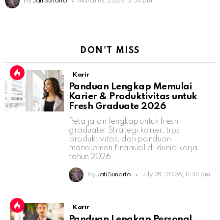
by
Jati Sunarto
March 16, 2026, 3:54 pm
DON'T MISS
Karir
Panduan Lengkap Memulai
Karier & Produktivitas untuk
Fresh Graduate 2026
Peta jalan lengkap untuk fresh
graduate: Strategi karier, tips
produktivitas, dan panduan
manajemen finansial di dunia kerja
tahun 2026.
by
Jati Sunarto
July 28, 2026, 11:34 pm
Karir
Panduan Lengkap Personal