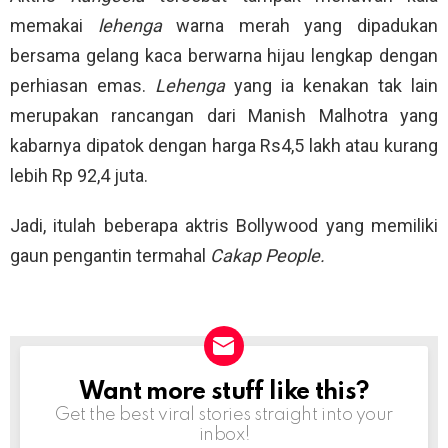
memakai
lehenga
warna merah yang dipadukan
bersama gelang kaca berwarna hijau lengkap dengan
perhiasan emas.
Lehenga
yang ia kenakan tak lain
merupakan rancangan dari Manish Malhotra yang
kabarnya dipatok dengan harga Rs4,5 lakh atau kurang
lebih Rp 92,4 juta.
Jadi, itulah beberapa aktris Bollywood yang memiliki
gaun pengantin termahal
Cakap People.
Want more stuff like this?
NEWSLETTER
Get the best viral stories straight into your
inbox!