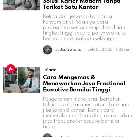
Solusi Karier Modern Tanpa
Terikat Satu Kantor
Keluar dari jebakan korporasi
konvensional. Saatnya para
profesional senior menjual keahlian
tingkat tinggi secara paruh waktu ke
berbagai perusahaan sekaligus.
by
Jati Sunarto
July 21, 2026, 11:23 am
Karir
Cara Mengemas &
Menawarkan Jasa Fractional
Executive Bernilai Tinggi
Pengalaman manajerial bertahun-
tahun tidak akan mendatangkan cuan
jika salah dikemas. Kenali cara
memetakan keahlian dan memasarkan
jasa fractional executive bernilai
tinggi.