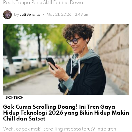
Reels Tanpa Perlu Skill Editing Dewa
by
Jati Sunarto
May 21, 2026, 12:43 am
SCI-TECH
Gak Cuma Scrolling Doang! Ini Tren Gaya
Hidup Teknologi 2026 yang Bikin Hidup Makin
Chill dan Satset
Weh, capek maki’ scrolling medsos terus? Intip tren