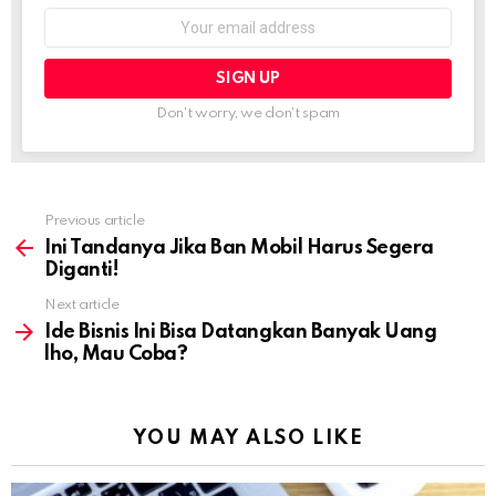
Email
address:
Don't worry, we don't spam
Previous article
See
more
Ini Tandanya Jika Ban Mobil Harus Segera
Diganti!
Next article
Ide Bisnis Ini Bisa Datangkan Banyak Uang
lho, Mau Coba?
YOU MAY ALSO LIKE