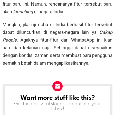
fitur baru ini. Namun, rencananya fitur tersebut baru
akan
launching
di negara India.
Mungkin, jika uji coba di India berhasil fitur tersebut
dapat diluncurkan di negara-negara lain ya
Cakap
People.
Agaknya fitur-fitur dari WhatsaApp ini kian
baru dan kekinian saja. Sehingga dapat disesuaikan
dengan kondisi zaman serta membuat para pengguna
semakin betah dalam mengaplikasikannya.
Want more stuff like this?
NEWSLETTER
Get the best viral stories straight into your
inbox!