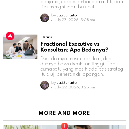
panjang, cara membaca analitik, dan
tips menghindari burnout.
by
Jati Sunarto
July 27, 2026, 5:08 pm
Karir
Fractional Executive vs
Konsultan: Apa Bedanya?
Dua-duanya masuk dari luar, dua-
duanya bawa keahlian tinggi. Tapi
cuma satu yang masih ada pas strategi
itu diuji beneran di lapangan.
by
Jati Sunarto
July 22, 2026, 3:25 pm
MORE AND MORE