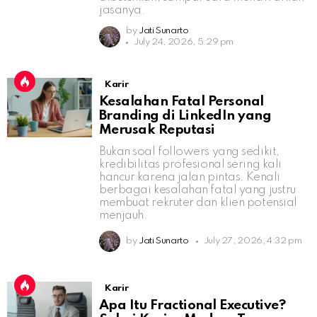
jasanya.
by
Jati Sunarto
July 24, 2026, 5:29 pm
Karir
Kesalahan Fatal Personal
Branding di LinkedIn yang
Merusak Reputasi
Bukan soal followers yang sedikit,
kredibilitas profesional sering kali
hancur karena jalan pintas. Kenali
berbagai kesalahan fatal yang justru
membuat rekruter dan klien potensial
menjauh.
by
Jati Sunarto
July 27, 2026, 4:32 pm
Karir
Apa Itu Fractional Executive?