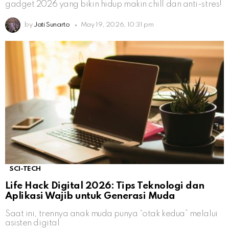
gadget 2026 yang bikin hidup makin chill dan anti-stres!
by
Jati Sunarto
May 19, 2026, 10:31 pm
SCI-TECH
Life Hack Digital 2026: Tips Teknologi dan
Aplikasi Wajib untuk Generasi Muda
Saat ini, trennya anak muda punya “otak kedua” melalui
asisten digital