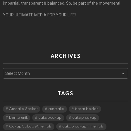
impartial, transparent & balanced. So, be part of the movement!
YOUR ULTIMATE MEDIA FOR YOUR LIFE!
ARCHIVES
Archives
TAGS
Amerika Serikat
australia
berat badan
berita unik
cakapcakap
cakap cakap
CakapCakap Millenials
cakap cakap millenials