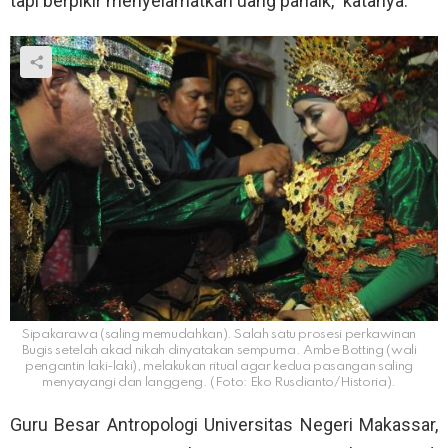
tapi berpikir menyelamatkan uang panaik,” katanya.
Sipakarawa (saling memudahkan). Salah satu prosesi perkawinan
Bugis setelah akad nikah dinyatakan sempurna. Ambe Botting (wali
pengantin laki-laki), melakukan ritual agar kedua pasangan saling
menyayangi dan langgeng. (Foto: Eko Rusdianto/Historia).
Guru Besar Antropologi Universitas Negeri Makassar,