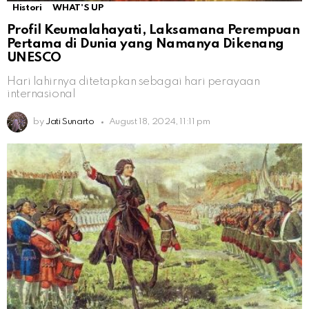
Histori
WHAT'S UP
Profil Keumalahayati, Laksamana Perempuan
Pertama di Dunia yang Namanya Dikenang
UNESCO
Hari lahirnya ditetapkan sebagai hari perayaan
internasional
by
Jati Sunarto
August 18, 2024, 11:11 pm