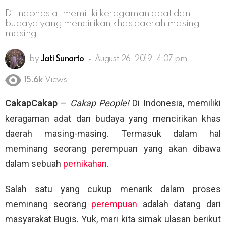
Di Indonesia, memiliki keragaman adat dan
budaya yang mencirikan khas daerah masing-
masing.
by
Jati Sunarto
August 26, 2019, 4:07 pm
15.6k
Views
CakapCakap
–
Cakap People!
Di Indonesia, memiliki
keragaman adat dan budaya yang mencirikan khas
daerah masing-masing. Termasuk dalam hal
meminang seorang perempuan yang akan dibawa
dalam sebuah
pernikahan
.
Salah satu yang cukup menarik dalam proses
meminang seorang
perempuan
adalah datang dari
masyarakat Bugis. Yuk, mari kita simak ulasan berikut