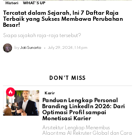
Histori
WHAT'S UP
Tercatat dalam Sejarah, Ini 7 Daftar Raja
Terbaik yang Sukses Membawa Perubahan
Besar!
Siapa sajakah raja-raja tersebut?
by
Jati Sunarto
July 29, 2024, 1:14 pm
DON'T MISS
Karir
Panduan Lengkap Personal
Branding LinkedIn 2026: Dari
Optimasi Profil sampai
Monetisasi Karier
Arsitektur Lengkap Menembus
Algoritma AI Rekruter Global dan Cara