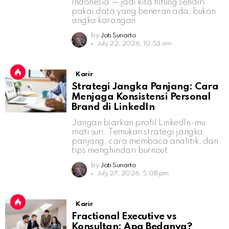
Indonesia — jadi kita hitung sendiri
pakai data yang beneran ada, bukan
angka karangan.
by
Jati Sunarto
July 22, 2026, 10:53 am
Karir
Strategi Jangka Panjang: Cara
Menjaga Konsistensi Personal
Brand di LinkedIn
Jangan biarkan profil LinkedIn-mu
mati suri. Temukan strategi jangka
panjang, cara membaca analitik, dan
tips menghindari burnout.
by
Jati Sunarto
July 27, 2026, 5:08 pm
Karir
Fractional Executive vs
Konsultan: Apa Bedanya?