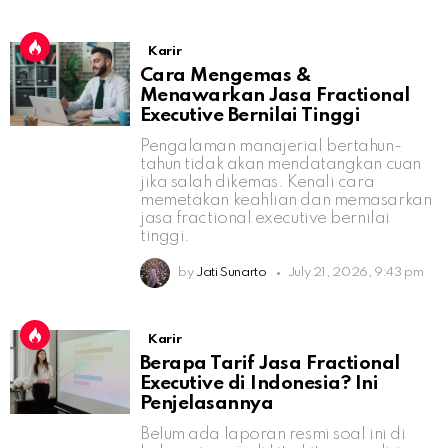
Karir
Cara Mengemas &
Menawarkan Jasa Fractional
Executive Bernilai Tinggi
Pengalaman manajerial bertahun-
tahun tidak akan mendatangkan cuan
jika salah dikemas. Kenali cara
memetakan keahlian dan memasarkan
jasa fractional executive bernilai
tinggi.
by
Jati Sunarto
July 21, 2026, 9:43 pm
Karir
Berapa Tarif Jasa Fractional
Executive di Indonesia? Ini
Penjelasannya
Belum ada laporan resmi soal ini di