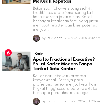
Merusak Reputasi
Bukan soal followers yang sedikit,
kredibilitas profesional sering kali
hancur karena jalan pintas. Kenali
berbagai kesalahan fatal yang justru
membuat rekruter dan klien potensial
menjauh.
by
Jati Sunarto
July 27, 2026, 4:32 pm
Karir
Apa Itu Fractional Executive?
Solusi Karier Modern Tanpa
Terikat Satu Kantor
Keluar dari jebakan korporasi
konvensional. Saatnya para
profesional senior menjual keahlian
tingkat tinggi secara paruh waktu ke
berbagai perusahaan sekaligus.
by
Jati Sunarto
July 21, 2026, 11:23 am