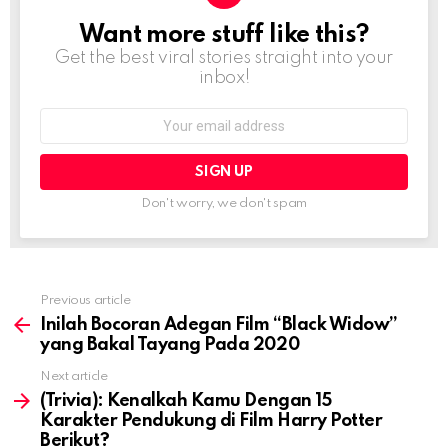
Want more stuff like this?
NEWSLETTER
Get the best viral stories straight into your
inbox!
Email
address:
Don't worry, we don't spam
Previous article
See
more
Inilah Bocoran Adegan Film “Black Widow”
yang Bakal Tayang Pada 2020
Next article
(Trivia): Kenalkah Kamu Dengan 15
Karakter Pendukung di Film Harry Potter
Berikut?