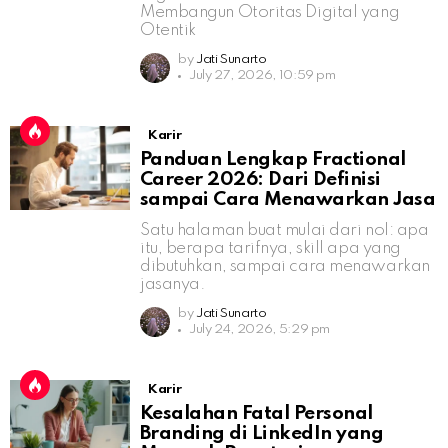
Membangun Otoritas Digital yang
Otentik
by
Jati Sunarto
July 27, 2026, 10:59 pm
Karir
Panduan Lengkap Fractional
Career 2026: Dari Definisi
sampai Cara Menawarkan Jasa
Satu halaman buat mulai dari nol: apa
itu, berapa tarifnya, skill apa yang
dibutuhkan, sampai cara menawarkan
jasanya.
by
Jati Sunarto
July 24, 2026, 5:29 pm
Karir
Kesalahan Fatal Personal
Branding di LinkedIn yang