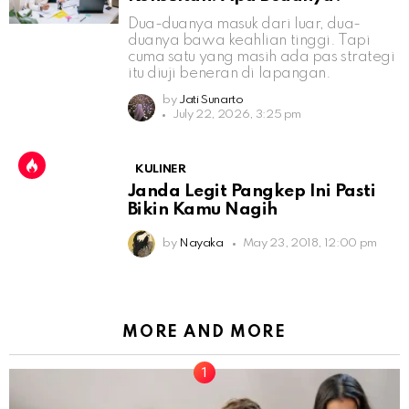
Dua-duanya masuk dari luar, dua-
duanya bawa keahlian tinggi. Tapi
cuma satu yang masih ada pas strategi
itu diuji beneran di lapangan.
by
Jati Sunarto
July 22, 2026, 3:25 pm
KULINER
Janda Legit Pangkep Ini Pasti
Bikin Kamu Nagih
by
Nayaka
May 23, 2018, 12:00 pm
MORE AND MORE