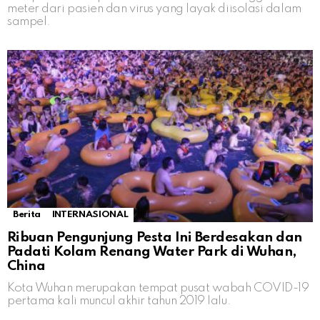
meter dari pasien dan virus yang layak diisolasi dalam
sampel.
Berita
INTERNASIONAL
Ribuan Pengunjung Pesta Ini Berdesakan dan
Padati Kolam Renang Water Park di Wuhan,
China
Kota Wuhan merupakan tempat pusat wabah COVID-19
pertama kali muncul akhir tahun 2019 lalu.