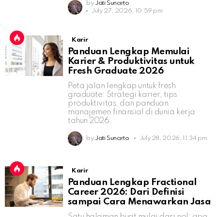
by
Jati Sunarto
July 27, 2026, 10:59 pm
Karir
Panduan Lengkap Memulai
Karier & Produktivitas untuk
Fresh Graduate 2026
Peta jalan lengkap untuk fresh
graduate: Strategi karier, tips
produktivitas, dan panduan
manajemen finansial di dunia kerja
tahun 2026.
by
Jati Sunarto
July 28, 2026, 11:34 pm
Karir
Panduan Lengkap Fractional
Career 2026: Dari Definisi
sampai Cara Menawarkan Jasa
Satu halaman buat mulai dari nol: apa