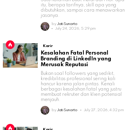
itu, berapa tarifnya, skill apa yang
dibutuhkan, sampai cara menawarkan
jasanya.
by
Jati Sunarto
July 24, 2026, 5:29 pm
Karir
Kesalahan Fatal Personal
Branding di LinkedIn yang
Merusak Reputasi
Bukan soal followers yang sedikit,
kredibilitas profesional sering kali
hancur karena jalan pintas. Kenali
berbagai kesalahan fatal yang justru
membuat rekruter dan klien potensial
menjauh.
by
Jati Sunarto
July 27, 2026, 4:32 pm
Karir