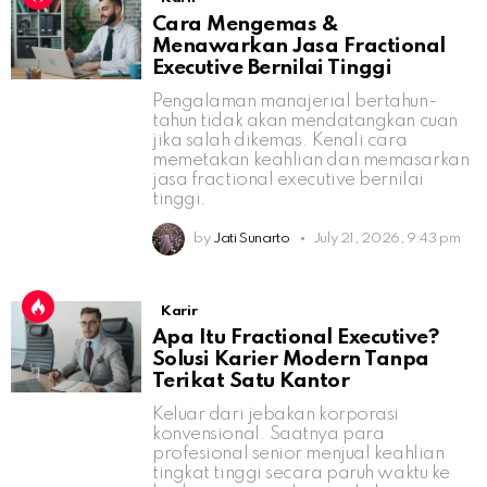
Cara Mengemas &
Menawarkan Jasa Fractional
Executive Bernilai Tinggi
Pengalaman manajerial bertahun-
tahun tidak akan mendatangkan cuan
jika salah dikemas. Kenali cara
memetakan keahlian dan memasarkan
jasa fractional executive bernilai
tinggi.
by
Jati Sunarto
July 21, 2026, 9:43 pm
Karir
Apa Itu Fractional Executive?
Solusi Karier Modern Tanpa
Terikat Satu Kantor
Keluar dari jebakan korporasi
konvensional. Saatnya para
profesional senior menjual keahlian
tingkat tinggi secara paruh waktu ke