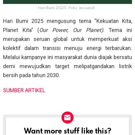
Hari Bumi 2025. Foto: ecosend
Hari Bumi 2025 mengusung tema “Kekuatan Kita,
Planet Kita” (
Our Power, Our Planet)
. Tema ini
merupakan seruan global untuk memperkuat aksi
kolektif dalam transisi menuju energi terbarukan.
Melalui kampanye ini masyarakat dunia diajak bersatu
demi mewujudkan target melipatgandakan listrik
bersih pada tahun 2030.
SUMBER ARTIKEL
Want more stuff like this?
NEWSLETTER