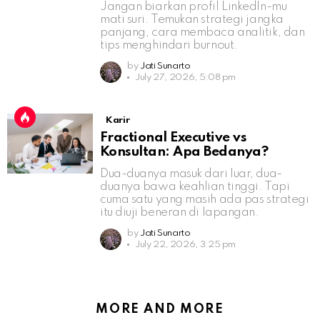
Jangan biarkan profil LinkedIn-mu
mati suri. Temukan strategi jangka
panjang, cara membaca analitik, dan
tips menghindari burnout.
by
Jati Sunarto
July 27, 2026, 5:08 pm
Karir
Fractional Executive vs
Konsultan: Apa Bedanya?
Dua-duanya masuk dari luar, dua-
duanya bawa keahlian tinggi. Tapi
cuma satu yang masih ada pas strategi
itu diuji beneran di lapangan.
by
Jati Sunarto
July 22, 2026, 3:25 pm
MORE AND MORE