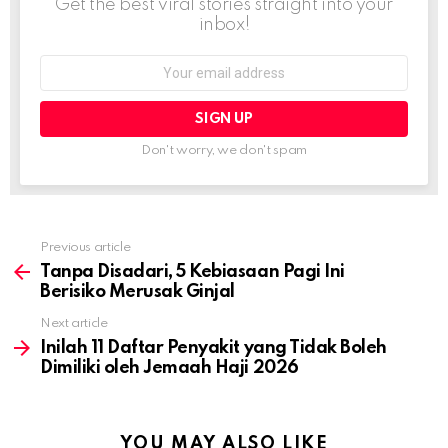
Get the best viral stories straight into your
inbox!
Email
address:
Don't worry, we don't spam
Previous article
See
more
Tanpa Disadari, 5 Kebiasaan Pagi Ini
Berisiko Merusak Ginjal
Next article
Inilah 11 Daftar Penyakit yang Tidak Boleh
Dimiliki oleh Jemaah Haji 2026
YOU MAY ALSO LIKE