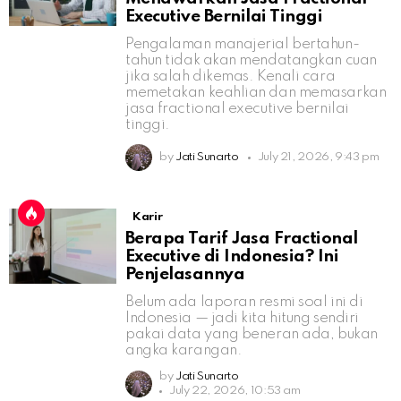
Executive Bernilai Tinggi
Pengalaman manajerial bertahun-
tahun tidak akan mendatangkan cuan
jika salah dikemas. Kenali cara
memetakan keahlian dan memasarkan
jasa fractional executive bernilai
tinggi.
by
Jati Sunarto
July 21, 2026, 9:43 pm
Karir
Berapa Tarif Jasa Fractional
Executive di Indonesia? Ini
Penjelasannya
Belum ada laporan resmi soal ini di
Indonesia — jadi kita hitung sendiri
pakai data yang beneran ada, bukan
angka karangan.
by
Jati Sunarto
July 22, 2026, 10:53 am