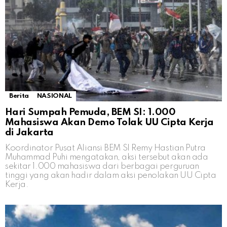
Berita
NASIONAL
Hari Sumpah Pemuda, BEM SI: 1.000
Mahasiswa Akan Demo Tolak UU Cipta Kerja
di Jakarta
Koordinator Pusat Aliansi BEM SI Remy Hastian Putra
Muhammad Puhi mengatakan, aksi tersebut akan ada
sekitar 1.000 mahasiswa dari berbagai perguruan
tinggi yang akan hadir dalam aksi penolakan UU Cipta
Kerja.