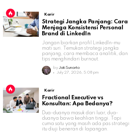
Karir
Strategi Jangka Panjang: Cara
Menjaga Konsistensi Personal
Brand di LinkedIn
Jangan biarkan profil LinkedIn-mu
mati suri. Temukan strategi jangka
panjang, cara membaca analitik, dan
tips menghindari burnout.
by
Jati Sunarto
July 27, 2026, 5:08 pm
Karir
Fractional Executive vs
Konsultan: Apa Bedanya?
Dua-duanya masuk dari luar, dua-
duanya bawa keahlian tinggi. Tapi
cuma satu yang masih ada pas strategi
itu diuji beneran di lapangan.