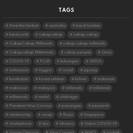
TAGS
Amerika Serikat
australia
berat badan
berita unik
cakapcakap
cakap cakap
CakapCakap Millenials
cakap cakap millenials
Cakapcakap Millennials
cakap people
china
COVID-19
FILM
hubungan
INDIA
Indonesia
Inggris
Israel
jepang
kesehatan
korea selatan
kuliner
makanan
makassar
malaysia
millenials
millennial
millennials
mobil
olahraga
Pandemi Virus Corona
pasangan
pesawat
relationship
resep
Rusia
Singapura
smartphone
tips
Ukraina
Vaksin COVID-19
Varian Omicron
Virus Corona
WHO
zodiak