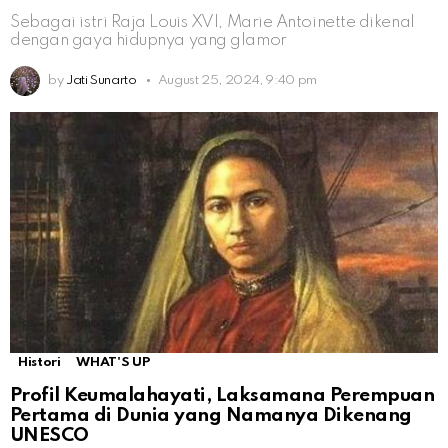
Sebagai istri Raja Louis XVI, Marie Antoinette dikenal
dengan gaya hidupnya yang glamor
by
Jati Sunarto
August 25, 2024, 9:40 pm
Histori
WHAT'S UP
Profil Keumalahayati, Laksamana Perempuan
Pertama di Dunia yang Namanya Dikenang
UNESCO