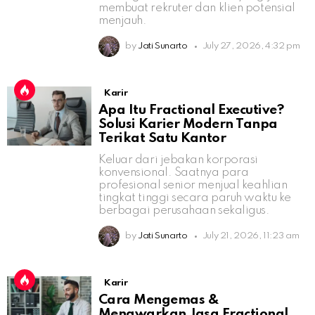
membuat rekruter dan klien potensial
menjauh.
by
Jati Sunarto
July 27, 2026, 4:32 pm
Karir
Apa Itu Fractional Executive?
Solusi Karier Modern Tanpa
Terikat Satu Kantor
Keluar dari jebakan korporasi
konvensional. Saatnya para
profesional senior menjual keahlian
tingkat tinggi secara paruh waktu ke
berbagai perusahaan sekaligus.
by
Jati Sunarto
July 21, 2026, 11:23 am
Karir
Cara Mengemas &
Menawarkan Jasa Fractional