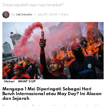
Siapa sajakah raja-raja tersebut?
by
Jati Sunarto
July 29, 2024, 1:14 pm
Histori
WHAT'S UP
Mengapa 1 Mei Diperingati Sebagai Hari
Buruh Internasional atau May Day? Ini Alasan
dan Sejarah