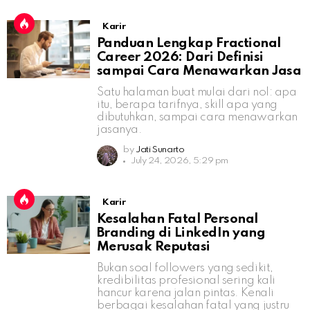
Karir
Panduan Lengkap Fractional
Career 2026: Dari Definisi
sampai Cara Menawarkan Jasa
Satu halaman buat mulai dari nol: apa
itu, berapa tarifnya, skill apa yang
dibutuhkan, sampai cara menawarkan
jasanya.
by
Jati Sunarto
July 24, 2026, 5:29 pm
Karir
Kesalahan Fatal Personal
Branding di LinkedIn yang
Merusak Reputasi
Bukan soal followers yang sedikit,
kredibilitas profesional sering kali
hancur karena jalan pintas. Kenali
berbagai kesalahan fatal yang justru