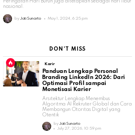
Peringatan Hari Buruh juga ditetapkan sebagai hari libur
nasional.
by
Jati Sunarto
May 1, 2024, 6:25 pm
DON'T MISS
Karir
Panduan Lengkap Personal
Branding LinkedIn 2026: Dari
Optimasi Profil sampai
Monetisasi Karier
Arsitektur Lengkap Menembus
Algoritma AI Rekruter Global dan Cara
Membangun Otoritas Digital yang
Otentik
by
Jati Sunarto
July 27, 2026, 10:59 pm