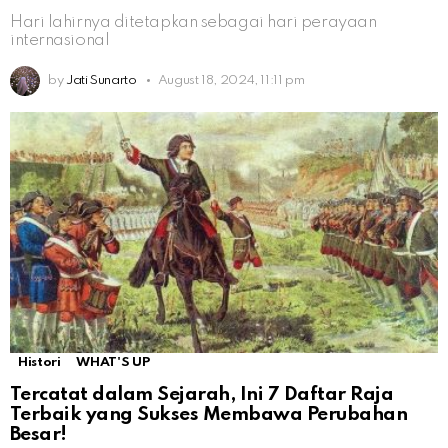
Hari lahirnya ditetapkan sebagai hari perayaan
internasional
by
Jati Sunarto
August 18, 2024, 11:11 pm
Histori
WHAT'S UP
Tercatat dalam Sejarah, Ini 7 Daftar Raja
Terbaik yang Sukses Membawa Perubahan
Besar!