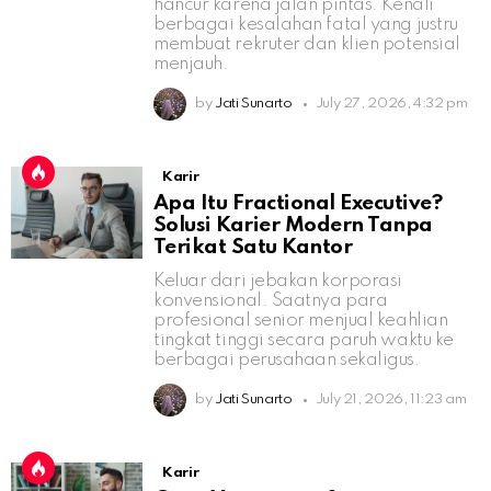
hancur karena jalan pintas. Kenali
berbagai kesalahan fatal yang justru
membuat rekruter dan klien potensial
menjauh.
by
Jati Sunarto
July 27, 2026, 4:32 pm
Karir
Apa Itu Fractional Executive?
Solusi Karier Modern Tanpa
Terikat Satu Kantor
Keluar dari jebakan korporasi
konvensional. Saatnya para
profesional senior menjual keahlian
tingkat tinggi secara paruh waktu ke
berbagai perusahaan sekaligus.
by
Jati Sunarto
July 21, 2026, 11:23 am
Karir