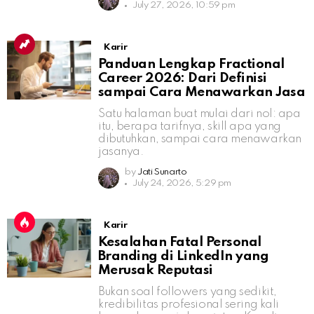
July 27, 2026, 10:59 pm
Karir
Panduan Lengkap Fractional
Career 2026: Dari Definisi
sampai Cara Menawarkan Jasa
Satu halaman buat mulai dari nol: apa
itu, berapa tarifnya, skill apa yang
dibutuhkan, sampai cara menawarkan
jasanya.
by
Jati Sunarto
July 24, 2026, 5:29 pm
Karir
Kesalahan Fatal Personal
Branding di LinkedIn yang
Merusak Reputasi
Bukan soal followers yang sedikit,
kredibilitas profesional sering kali