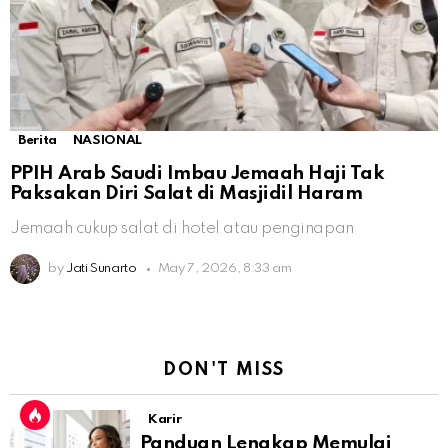
Berita
NASIONAL
PPIH Arab Saudi Imbau Jemaah Haji Tak
Paksakan Diri Salat di Masjidil Haram
Jemaah cukup salat di hotel atau penginapan
by
Jati Sunarto
May 7, 2026, 8:33 am
DON'T MISS
Karir
Panduan Lengkap Memulai