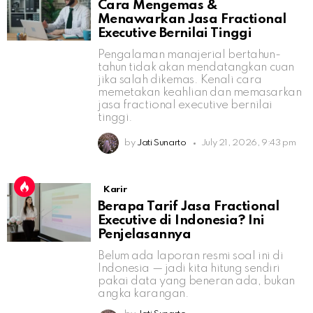
Cara Mengemas &
Menawarkan Jasa Fractional
Executive Bernilai Tinggi
Pengalaman manajerial bertahun-
tahun tidak akan mendatangkan cuan
jika salah dikemas. Kenali cara
memetakan keahlian dan memasarkan
jasa fractional executive bernilai
tinggi.
by
Jati Sunarto
July 21, 2026, 9:43 pm
Karir
Berapa Tarif Jasa Fractional
Executive di Indonesia? Ini
Penjelasannya
Belum ada laporan resmi soal ini di
Indonesia — jadi kita hitung sendiri
pakai data yang beneran ada, bukan
angka karangan.