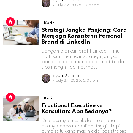
by
Jati Sunarto
July 22, 2026, 10:53 am
Karir
Strategi Jangka Panjang: Cara
Menjaga Konsistensi Personal
Brand di LinkedIn
Jangan biarkan profil LinkedIn-mu
mati suri. Temukan strategi jangka
panjang, cara membaca analitik, dan
tips menghindari burnout.
by
Jati Sunarto
July 27, 2026, 5:08 pm
Karir
Fractional Executive vs
Konsultan: Apa Bedanya?
Dua-duanya masuk dari luar, dua-
duanya bawa keahlian tinggi. Tapi
cuma satu yang masih ada pas strategi