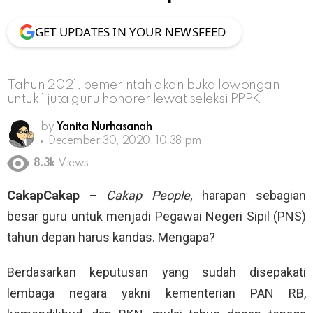
GET UPDATES IN YOUR NEWSFEED
Tahun 2021, pemerintah akan buka lowongan
untuk 1 juta guru honorer lewat seleksi PPPK
by
Yanita Nurhasanah
December 30, 2020, 10:38 pm
8.3k
Views
CakapCakap –
Cakap People,
harapan sebagian
besar guru untuk menjadi Pegawai Negeri Sipil (PNS)
tahun depan harus kandas. Mengapa?
Berdasarkan keputusan yang sudah disepakati
lembaga negara yakni kementerian PAN RB,