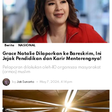
Berita
NASIONAL
Grace Natalie Dilaporkan ke Bareskrim, Ini
Jejak Pendidikan dan Karir Menterengnya!
Pelaporan dilakukan oleh 40 organisasi masyarakat
(ormas) muslim
by
Jati Sunarto
May 7, 2026, 4:14 pm