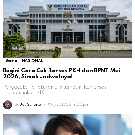
Berita
NASIONAL
Begini Cara Cek Bansos PKH dan BPNT Mei
2026, Simak Jadwalnya!
Pengecekan dilakukan di situs resmi Kemensos
menggunakan NIK
by
Jati Sunarto
May 8, 2026, 3:00 pm