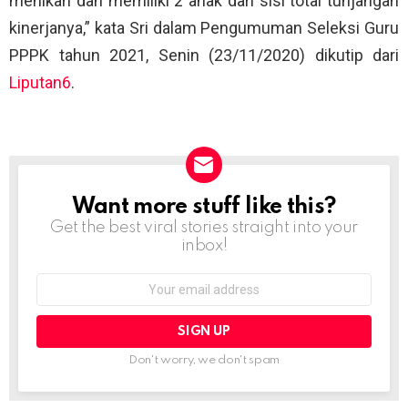
menikah dan memiliki 2 anak dari sisi total tunjangan
kinerjanya,” kata Sri dalam Pengumuman Seleksi Guru
PPPK tahun 2021, Senin (23/11/2020) dikutip dari
Liputan6
.
Want more stuff like this?
NEWSLETTER
Get the best viral stories straight into your
inbox!
Email
address:
Don't worry, we don't spam