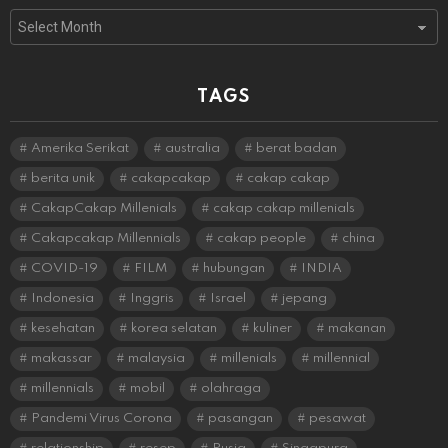
Archives
TAGS
Amerika Serikat
australia
berat badan
berita unik
cakapcakap
cakap cakap
CakapCakap Millenials
cakap cakap millenials
Cakapcakap Millennials
cakap people
china
COVID-19
FILM
hubungan
INDIA
Indonesia
Inggris
Israel
jepang
kesehatan
korea selatan
kuliner
makanan
makassar
malaysia
millenials
millennial
millennials
mobil
olahraga
Pandemi Virus Corona
pasangan
pesawat