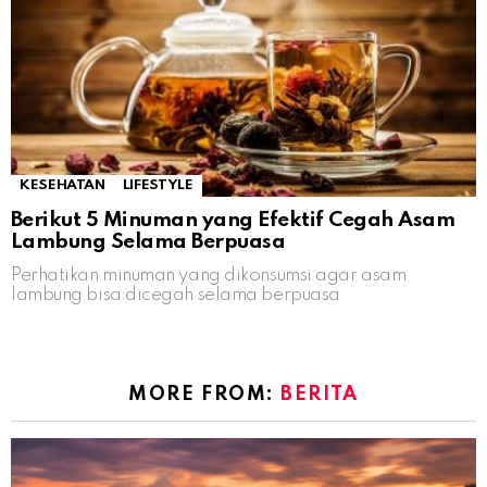
KESEHATAN
LIFESTYLE
Berikut 5 Minuman yang Efektif Cegah Asam
Lambung Selama Berpuasa
Perhatikan minuman yang dikonsumsi agar asam
lambung bisa dicegah selama berpuasa
MORE FROM:
BERITA