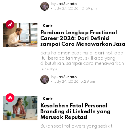
by
Jati Sunarto
July 27, 2026, 10:59 pm
Karir
Panduan Lengkap Fractional
Career 2026: Dari Definisi
sampai Cara Menawarkan Jasa
Satu halaman buat mulai dari nol: apa
itu, berapa tarifnya, skill apa yang
dibutuhkan, sampai cara menawarkan
jasanya.
by
Jati Sunarto
July 24, 2026, 5:29 pm
Karir
Kesalahan Fatal Personal
Branding di LinkedIn yang
Merusak Reputasi
Bukan soal followers yang sedikit,