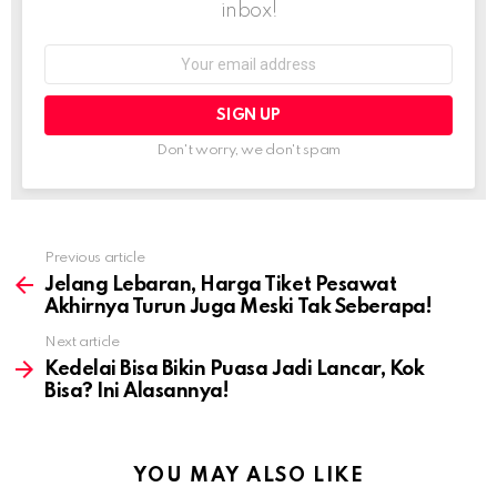
inbox!
Email
address:
Don't worry, we don't spam
Previous article
See
more
Jelang Lebaran, Harga Tiket Pesawat
Akhirnya Turun Juga Meski Tak Seberapa!
Next article
Kedelai Bisa Bikin Puasa Jadi Lancar, Kok
Bisa? Ini Alasannya!
YOU MAY ALSO LIKE