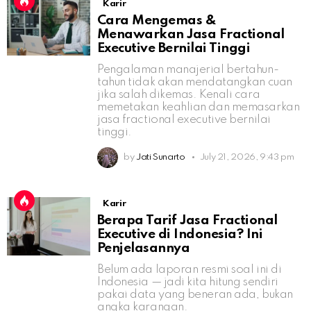
Karir
Cara Mengemas &
Menawarkan Jasa Fractional
Executive Bernilai Tinggi
Pengalaman manajerial bertahun-
tahun tidak akan mendatangkan cuan
jika salah dikemas. Kenali cara
memetakan keahlian dan memasarkan
jasa fractional executive bernilai
tinggi.
by
Jati Sunarto
July 21, 2026, 9:43 pm
Karir
Berapa Tarif Jasa Fractional
Executive di Indonesia? Ini
Penjelasannya
Belum ada laporan resmi soal ini di
Indonesia — jadi kita hitung sendiri
pakai data yang beneran ada, bukan
angka karangan.