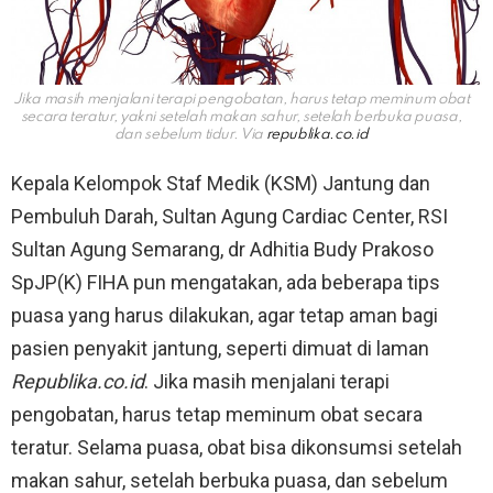
Jika masih menjalani terapi pengobatan, harus tetap meminum obat
secara teratur, yakni setelah makan sahur, setelah berbuka puasa,
dan sebelum tidur. Via
republika.co.id
Kepala Kelompok Staf Medik (KSM) Jantung dan
Pembuluh Darah, Sultan Agung Cardiac Center, RSI
Sultan Agung Semarang, dr Adhitia Budy Prakoso
SpJP(K) FIHA pun mengatakan, ada beberapa tips
puasa yang harus dilakukan, agar tetap aman bagi
pasien penyakit jantung, seperti dimuat di laman
Republika.co.id
. Jika masih menjalani terapi
pengobatan, harus tetap meminum obat secara
teratur. Selama puasa, obat bisa dikonsumsi setelah
makan sahur, setelah berbuka puasa, dan sebelum