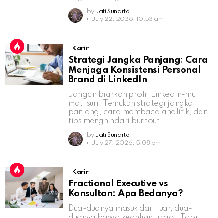
by
Jati Sunarto
July 22, 2026, 10:53 am
Karir
Strategi Jangka Panjang: Cara
Menjaga Konsistensi Personal
Brand di LinkedIn
Jangan biarkan profil LinkedIn-mu
mati suri. Temukan strategi jangka
panjang, cara membaca analitik, dan
tips menghindari burnout.
by
Jati Sunarto
July 27, 2026, 5:08 pm
Karir
Fractional Executive vs
Konsultan: Apa Bedanya?
Dua-duanya masuk dari luar, dua-
duanya bawa keahlian tinggi. Tapi