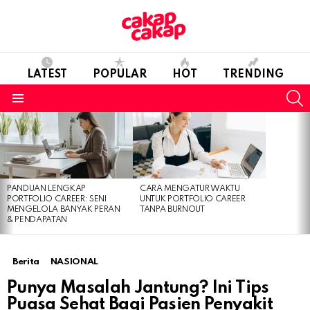
LATEST
POPULAR
HOT
TRENDING
S
Menu
LATEST
STORIES
PANDUAN LENGKAP
CARA MENGATUR WAKTU
PORTFOLIO CAREER: SENI
UNTUK PORTFOLIO CAREER
MENGELOLA BANYAK PERAN
TANPA BURNOUT
& PENDAPATAN
Berita
NASIONAL
Punya Masalah Jantung? Ini Tips
Puasa Sehat Bagi Pasien Penyakit