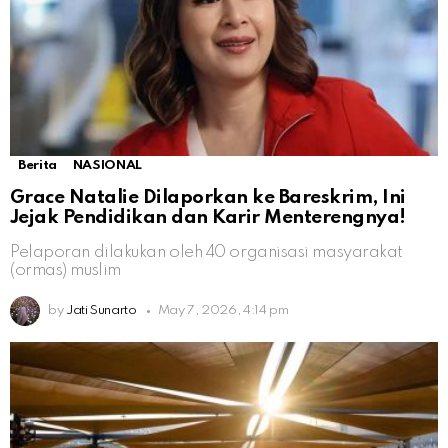
Berita
NASIONAL
Grace Natalie Dilaporkan ke Bareskrim, Ini
Jejak Pendidikan dan Karir Menterengnya!
Pelaporan dilakukan oleh 40 organisasi masyarakat
(ormas) muslim
by
Jati Sunarto
May 7, 2026, 4:14 pm