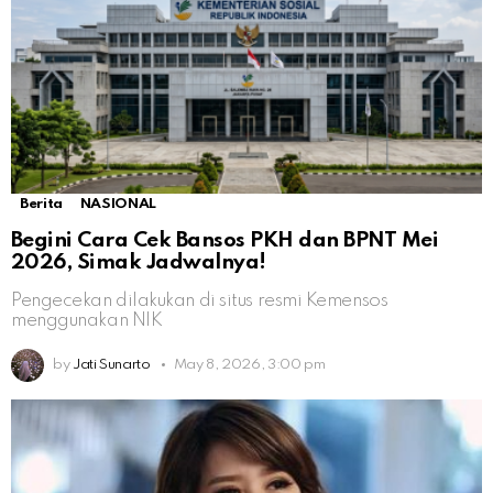
Berita
NASIONAL
Begini Cara Cek Bansos PKH dan BPNT Mei
2026, Simak Jadwalnya!
Pengecekan dilakukan di situs resmi Kemensos
menggunakan NIK
by
Jati Sunarto
May 8, 2026, 3:00 pm