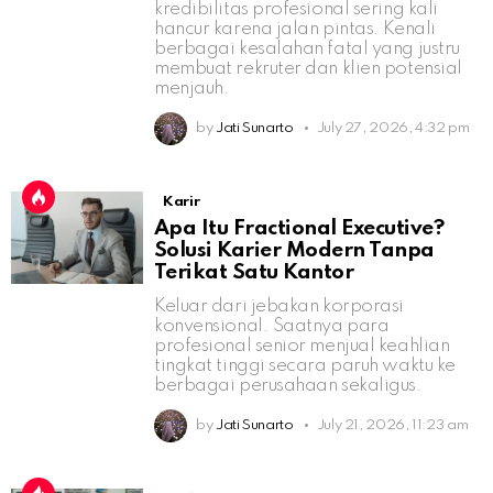
kredibilitas profesional sering kali
hancur karena jalan pintas. Kenali
berbagai kesalahan fatal yang justru
membuat rekruter dan klien potensial
menjauh.
by
Jati Sunarto
July 27, 2026, 4:32 pm
Karir
Apa Itu Fractional Executive?
Solusi Karier Modern Tanpa
Terikat Satu Kantor
Keluar dari jebakan korporasi
konvensional. Saatnya para
profesional senior menjual keahlian
tingkat tinggi secara paruh waktu ke
berbagai perusahaan sekaligus.
by
Jati Sunarto
July 21, 2026, 11:23 am