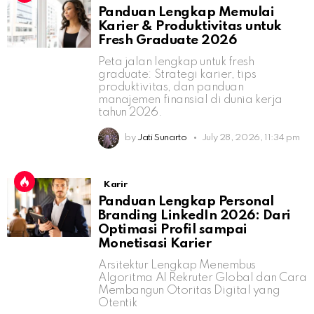
Panduan Lengkap Memulai
Karier & Produktivitas untuk
Fresh Graduate 2026
Peta jalan lengkap untuk fresh
graduate: Strategi karier, tips
produktivitas, dan panduan
manajemen finansial di dunia kerja
tahun 2026.
by
Jati Sunarto
July 28, 2026, 11:34 pm
Karir
Panduan Lengkap Personal
Branding LinkedIn 2026: Dari
Optimasi Profil sampai
Monetisasi Karier
Arsitektur Lengkap Menembus
Algoritma AI Rekruter Global dan Cara
Membangun Otoritas Digital yang
Otentik