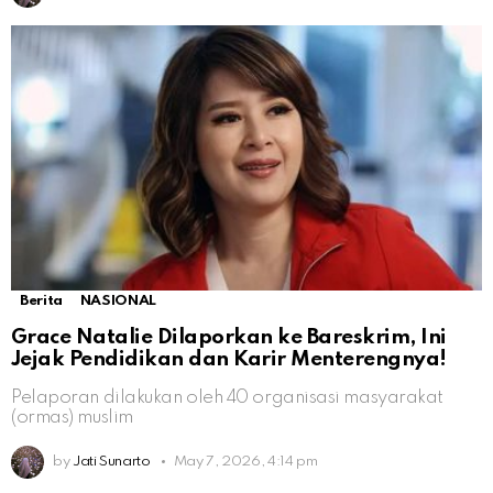
Berita
NASIONAL
Grace Natalie Dilaporkan ke Bareskrim, Ini
Jejak Pendidikan dan Karir Menterengnya!
Pelaporan dilakukan oleh 40 organisasi masyarakat
(ormas) muslim
by
Jati Sunarto
May 7, 2026, 4:14 pm