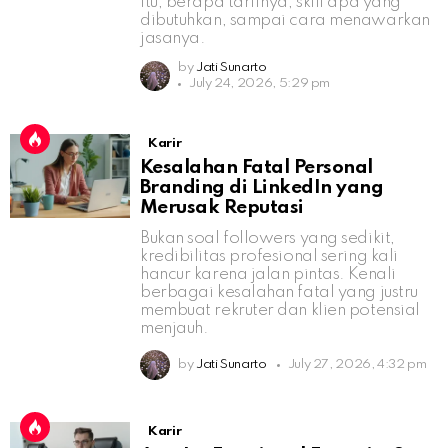
itu, berapa tarifnya, skill apa yang
dibutuhkan, sampai cara menawarkan
jasanya.
by
Jati Sunarto
July 24, 2026, 5:29 pm
Karir
Kesalahan Fatal Personal
Branding di LinkedIn yang
Merusak Reputasi
Bukan soal followers yang sedikit,
kredibilitas profesional sering kali
hancur karena jalan pintas. Kenali
berbagai kesalahan fatal yang justru
membuat rekruter dan klien potensial
menjauh.
by
Jati Sunarto
July 27, 2026, 4:32 pm
Karir