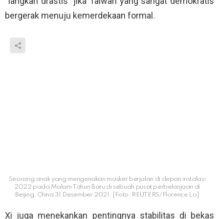
“langkah drastis” jika Taiwan yang sangat demokratis
bergerak menuju kemerdekaan formal.
Seorang anak yang mengenakan masker berjalan di depan instalasi
2022 pada Malam Tahun Baru di sebuah pusat perbelanjaan di
Beijing, China 31 Desember 2021. [Foto: REUTERS/Florence Lo]
Xi juga menekankan pentingnya stabilitas di bekas