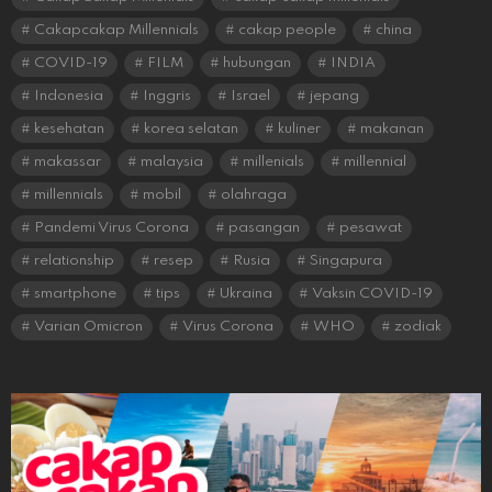
Cakapcakap Millennials
cakap people
china
COVID-19
FILM
hubungan
INDIA
Indonesia
Inggris
Israel
jepang
kesehatan
korea selatan
kuliner
makanan
makassar
malaysia
millenials
millennial
millennials
mobil
olahraga
Pandemi Virus Corona
pasangan
pesawat
relationship
resep
Rusia
Singapura
smartphone
tips
Ukraina
Vaksin COVID-19
Varian Omicron
Virus Corona
WHO
zodiak