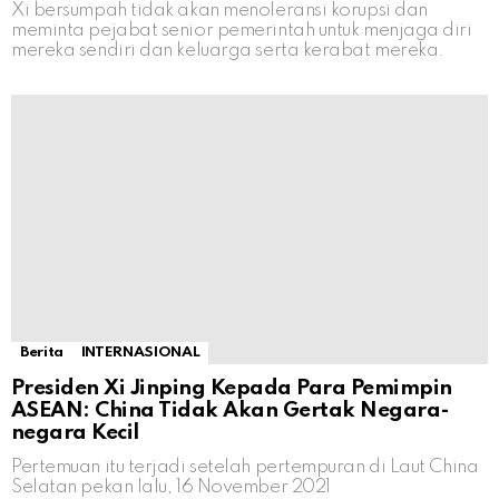
Xi bersumpah tidak akan menoleransi korupsi dan
meminta pejabat senior pemerintah untuk menjaga diri
mereka sendiri dan keluarga serta kerabat mereka.
Berita
INTERNASIONAL
Presiden Xi Jinping Kepada Para Pemimpin
ASEAN: China Tidak Akan Gertak Negara-
negara Kecil
Pertemuan itu terjadi setelah pertempuran di Laut China
Selatan pekan lalu, 16 November 2021