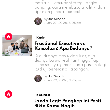
mati suri. Temukan strategi jangka
panjang, cara membaca analitik, dan
tips menghindari burnout.
by
Jati Sunarto
July 27, 2026, 5:08 pm
Karir
Fractional Executive vs
Konsultan: Apa Bedanya?
Dua-duanya masuk dari luar, dua-
duanya bawa keahlian tinggi. Tapi
cuma satu yang masih ada pas strategi
itu diuji beneran di lapangan.
by
Jati Sunarto
July 22, 2026, 3:25 pm
KULINER
Janda Legit Pangkep Ini Pasti
Bikin Kamu Nagih