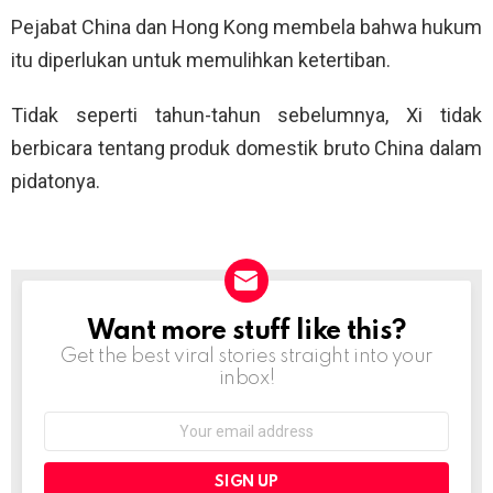
Pejabat China dan Hong Kong membela bahwa hukum
itu diperlukan untuk memulihkan ketertiban.
Tidak seperti tahun-tahun sebelumnya, Xi tidak
berbicara tentang produk domestik bruto China dalam
pidatonya.
Want more stuff like this?
NEWSLETTER
Get the best viral stories straight into your
inbox!
Email
address: