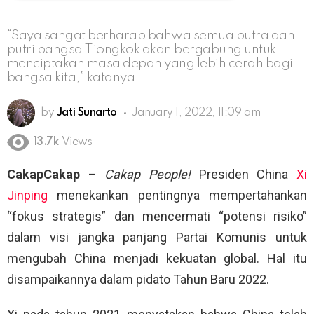
“Saya sangat berharap bahwa semua putra dan
putri bangsa Tiongkok akan bergabung untuk
menciptakan masa depan yang lebih cerah bagi
bangsa kita,” katanya.
by
Jati Sunarto
January 1, 2022, 11:09 am
13.7k
Views
CakapCakap
–
Cakap People!
Presiden China
Xi
Jinping
menekankan pentingnya mempertahankan
“fokus strategis” dan mencermati “potensi risiko”
dalam visi jangka panjang Partai Komunis untuk
mengubah China menjadi kekuatan global. Hal itu
disampaikannya dalam pidato Tahun Baru 2022.