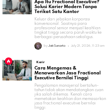
Apa Itu Fractional Executive?
Solusi Karier Modern Tanpa
Terikat Satu Kantor
Keluar dari jebakan korporasi
konvensional. Saatnya para
profesional senior menjual keahlian
tingkat tinggi secara paruh waktu ke
berbagai perusahaan sekaligus.
by
Jati Sunarto
July 21, 2026, 11:23 am
Karir
Cara Mengemas &
Menawarkan Jasa Fractional
Executive Bernilai Tinggi
Pengalaman manajerial bertahun-
tahun tidak akan mendatangkan cuan
jika salah dikemas. Kenali cara
memetakan keahlian dan memasarkan
jasa fractional executive bernilai
tinggi.