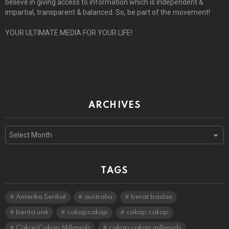
believe in giving access to information which is independent &
impartial, transparent & balanced. So, be part of the movement!
YOUR ULTIMATE MEDIA FOR YOUR LIFE!
ARCHIVES
Archives
TAGS
Amerika Serikat
australia
berat badan
berita unik
cakapcakap
cakap cakap
CakapCakap Millenials
cakap cakap millenials