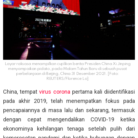
Layar raksasa menampilkan cuplikan berita Presiden China Xi Jinping
menyampaikan pidato, pada Malam Tahun Baru di sebuah pusat
perbelanjaan di Beijing, China 31 Desember 2021. [Foto:
REUTERS/Florence Lo]
China, tempat
virus corona
pertama kali diidentifikasi
pada akhir 2019, telah menempatkan fokus pada
pencapaiannya di masa lalu dan sekarang, termasuk
dengan cepat mengendalikan COVID-19 ketika
ekonominya kehilangan tenaga setelah pulih dari
kemerosotan pandemi dan ketika hubungan dengan