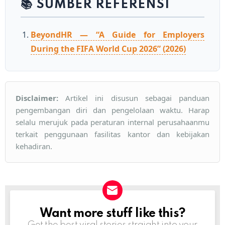
📚 SUMBER REFERENSI
BeyondHR — “A Guide for Employers
During the FIFA World Cup 2026” (2026)
Disclaimer:
Artikel ini disusun sebagai panduan
pengembangan diri dan pengelolaan waktu. Harap
selalu merujuk pada peraturan internal perusahaanmu
terkait penggunaan fasilitas kantor dan kebijakan
kehadiran.
Want more stuff like this?
NEWSLETTER
Get the best viral stories straight into your