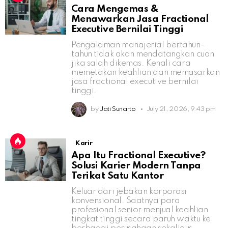
Cara Mengemas &
Menawarkan Jasa Fractional
Executive Bernilai Tinggi
Pengalaman manajerial bertahun-
tahun tidak akan mendatangkan cuan
jika salah dikemas. Kenali cara
memetakan keahlian dan memasarkan
jasa fractional executive bernilai
tinggi.
by
Jati Sunarto
July 21, 2026, 9:43 pm
Karir
Apa Itu Fractional Executive?
Solusi Karier Modern Tanpa
Terikat Satu Kantor
Keluar dari jebakan korporasi
konvensional. Saatnya para
profesional senior menjual keahlian
tingkat tinggi secara paruh waktu ke