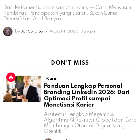
Dari Retainer Bulanan sampai Equity — Cara Menyusun
Kombinasi Pendapatan yang Stabil, Bukan Cuma
Diversifikasi Asal Banyak.
by
Jati Sunarto
August 4, 2026, 3:29 pm
DON'T MISS
Karir
Panduan Lengkap Personal
Branding LinkedIn 2026: Dari
Optimasi Profil sampai
Monetisasi Karier
Arsitektur Lengkap Menembus
Algoritma AI Rekruter Global dan Cara
Membangun Otoritas Digital yang
Otentik