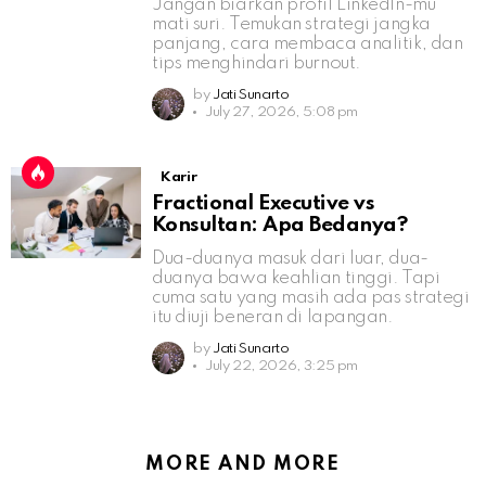
Jangan biarkan profil LinkedIn-mu
mati suri. Temukan strategi jangka
panjang, cara membaca analitik, dan
tips menghindari burnout.
by
Jati Sunarto
July 27, 2026, 5:08 pm
Karir
Fractional Executive vs
Konsultan: Apa Bedanya?
Dua-duanya masuk dari luar, dua-
duanya bawa keahlian tinggi. Tapi
cuma satu yang masih ada pas strategi
itu diuji beneran di lapangan.
by
Jati Sunarto
July 22, 2026, 3:25 pm
MORE AND MORE