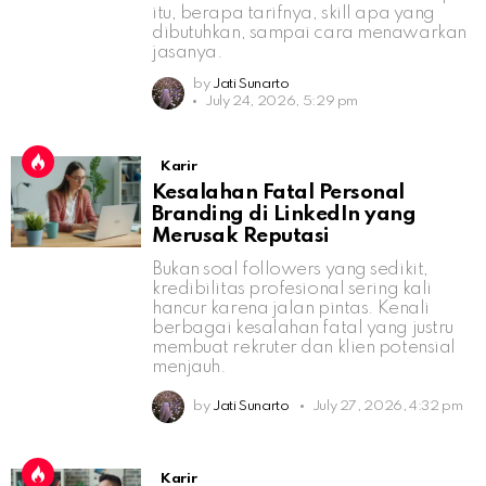
itu, berapa tarifnya, skill apa yang
dibutuhkan, sampai cara menawarkan
jasanya.
by
Jati Sunarto
July 24, 2026, 5:29 pm
Karir
Kesalahan Fatal Personal
Branding di LinkedIn yang
Merusak Reputasi
Bukan soal followers yang sedikit,
kredibilitas profesional sering kali
hancur karena jalan pintas. Kenali
berbagai kesalahan fatal yang justru
membuat rekruter dan klien potensial
menjauh.
by
Jati Sunarto
July 27, 2026, 4:32 pm
Karir