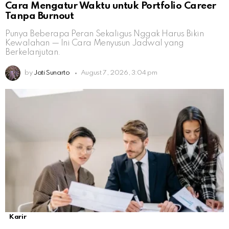
Cara Mengatur Waktu untuk Portfolio Career
Tanpa Burnout
Punya Beberapa Peran Sekaligus Nggak Harus Bikin
Kewalahan — Ini Cara Menyusun Jadwal yang
Berkelanjutan.
by
Jati Sunarto
August 7, 2026, 3:04 pm
Karir