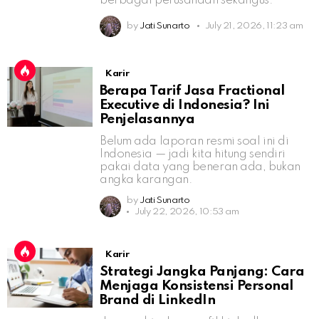
berbagai perusahaan sekaligus.
by
Jati Sunarto
July 21, 2026, 11:23 am
Karir
Berapa Tarif Jasa Fractional
Executive di Indonesia? Ini
Penjelasannya
Belum ada laporan resmi soal ini di
Indonesia — jadi kita hitung sendiri
pakai data yang beneran ada, bukan
angka karangan.
by
Jati Sunarto
July 22, 2026, 10:53 am
Karir
Strategi Jangka Panjang: Cara
Menjaga Konsistensi Personal
Brand di LinkedIn