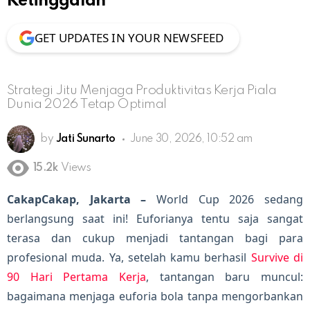
Ketinggalan
GET UPDATES IN YOUR NEWSFEED
Strategi Jitu Menjaga Produktivitas Kerja Piala
Dunia 2026 Tetap Optimal
by
Jati Sunarto
June 30, 2026, 10:52 am
15.2k
Views
CakapCakap, Jakarta –
World Cup 2026 sedang
berlangsung saat ini! Euforianya tentu saja sangat
terasa dan cukup menjadi tantangan bagi para
profesional muda. Ya, setelah kamu berhasil
Survive di
90 Hari Pertama Kerja
, tantangan baru muncul:
bagaimana menjaga euforia bola tanpa mengorbankan