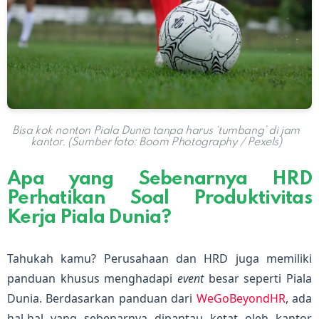
Bisa kok nonton Piala Dunia tanpa harus ‘tumbang’ di jam
kantor. (Sumber foto: Boom Photography / Pexels)
Apa yang Sebenarnya HRD
Perhatikan Soal Produktivitas
Kerja Piala Dunia?
Tahukah kamu? Perusahaan dan HRD juga memiliki
panduan khusus menghadapi
event
besar seperti Piala
Dunia. Berdasarkan panduan dari
WeGoBeyondHR
, ada
hal-hal yang sebenarnya dipantau ketat oleh kantor