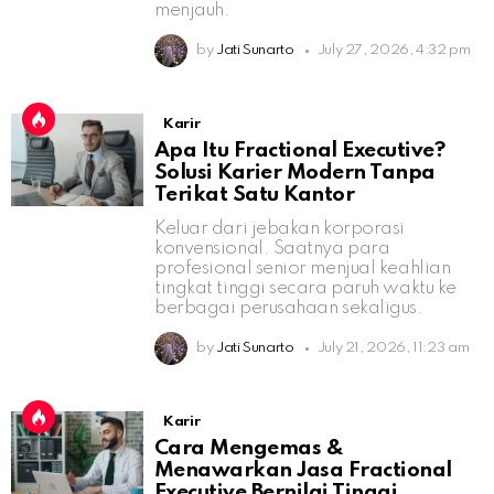
menjauh.
by
Jati Sunarto
July 27, 2026, 4:32 pm
Karir
Apa Itu Fractional Executive?
Solusi Karier Modern Tanpa
Terikat Satu Kantor
Keluar dari jebakan korporasi
konvensional. Saatnya para
profesional senior menjual keahlian
tingkat tinggi secara paruh waktu ke
berbagai perusahaan sekaligus.
by
Jati Sunarto
July 21, 2026, 11:23 am
Karir
Cara Mengemas &
Menawarkan Jasa Fractional
Executive Bernilai Tinggi