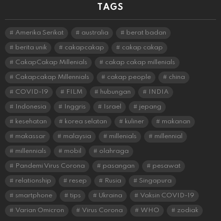
TAGS
Amerika Serikat
australia
berat badan
berita unik
cakapcakap
cakap cakap
CakapCakap Millenials
cakap cakap millenials
Cakapcakap Millennials
cakap people
china
COVID-19
FILM
hubungan
INDIA
Indonesia
Inggris
Israel
jepang
kesehatan
korea selatan
kuliner
makanan
makassar
malaysia
millenials
millennial
millennials
mobil
olahraga
Pandemi Virus Corona
pasangan
pesawat
relationship
resep
Rusia
Singapura
smartphone
tips
Ukraina
Vaksin COVID-19
Varian Omicron
Virus Corona
WHO
zodiak