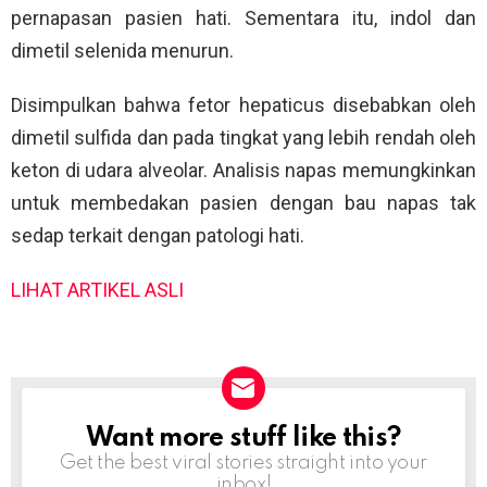
pernapasan pasien hati. Sementara itu, indol dan
dimetil selenida menurun.
Disimpulkan bahwa fetor hepaticus disebabkan oleh
dimetil sulfida dan pada tingkat yang lebih rendah oleh
keton di udara alveolar. Analisis napas memungkinkan
untuk membedakan pasien dengan bau napas tak
sedap terkait dengan patologi hati.
LIHAT ARTIKEL ASLI
Want more stuff like this?
NEWSLETTER
Get the best viral stories straight into your
inbox!