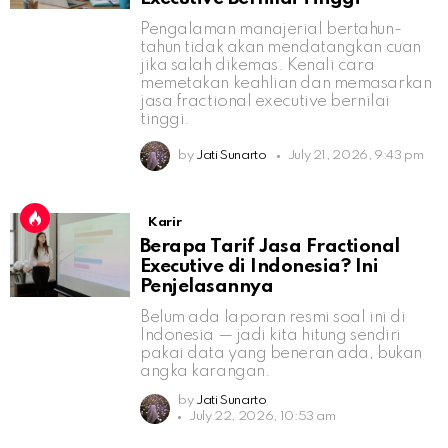
Pengalaman manajerial bertahun-
tahun tidak akan mendatangkan cuan
jika salah dikemas. Kenali cara
memetakan keahlian dan memasarkan
jasa fractional executive bernilai
tinggi.
by
Jati Sunarto
July 21, 2026, 9:43 pm
Karir
Berapa Tarif Jasa Fractional
Executive di Indonesia? Ini
Penjelasannya
Belum ada laporan resmi soal ini di
Indonesia — jadi kita hitung sendiri
pakai data yang beneran ada, bukan
angka karangan.
by
Jati Sunarto
July 22, 2026, 10:53 am