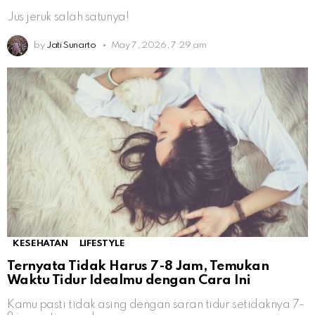
Jus jeruk salah satunya!
by
Jati Sunarto
May 7, 2026, 7:29 am
KESEHATAN
LIFESTYLE
Ternyata Tidak Harus 7-8 Jam, Temukan
Waktu Tidur Idealmu dengan Cara Ini
Kamu pasti tidak asing dengan saran tidur setidaknya 7-