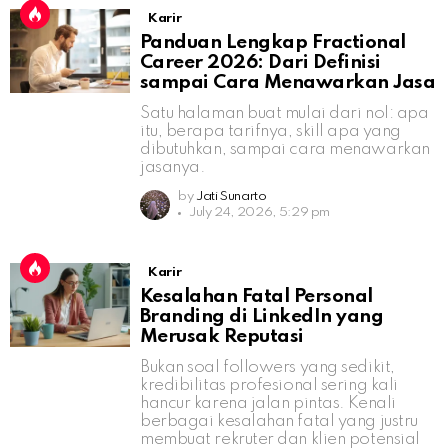
Karir
Panduan Lengkap Fractional
Career 2026: Dari Definisi
sampai Cara Menawarkan Jasa
Satu halaman buat mulai dari nol: apa
itu, berapa tarifnya, skill apa yang
dibutuhkan, sampai cara menawarkan
jasanya.
by
Jati Sunarto
July 24, 2026, 5:29 pm
Karir
Kesalahan Fatal Personal
Branding di LinkedIn yang
Merusak Reputasi
Bukan soal followers yang sedikit,
kredibilitas profesional sering kali
hancur karena jalan pintas. Kenali
berbagai kesalahan fatal yang justru
membuat rekruter dan klien potensial