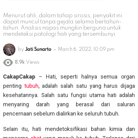
Menurut ahli, dalam tahap sirosis, penyakit ini
dapat muncul tanpa gejala selama bertahun-
tahun. Analisis napas mungkin berguna untuk
mendeteksi patologi hati yang tersembunyi.
by
Jati Sunarto
March 6, 2022, 10:09 pm
8.9k
Views
CakapCakap
– Hati, seperti halnya semua organ
penting
tubuh
, adalah salah satu yang harus dijaga
kesehatannya. Salah satu fungsi utama hati adalah
menyaring darah yang berasal dari saluran
pencernaan sebelum dialirkan ke seluruh tubuh.
Selain itu, hati mendetoksifikasi bahan kimia dan