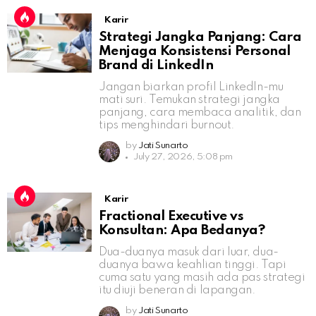
Karir
Strategi Jangka Panjang: Cara
Menjaga Konsistensi Personal
Brand di LinkedIn
Jangan biarkan profil LinkedIn-mu
mati suri. Temukan strategi jangka
panjang, cara membaca analitik, dan
tips menghindari burnout.
by
Jati Sunarto
July 27, 2026, 5:08 pm
Karir
Fractional Executive vs
Konsultan: Apa Bedanya?
Dua-duanya masuk dari luar, dua-
duanya bawa keahlian tinggi. Tapi
cuma satu yang masih ada pas strategi
itu diuji beneran di lapangan.
by
Jati Sunarto