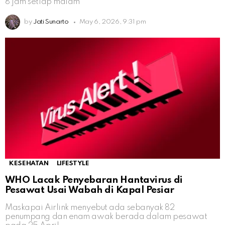
8 jam setiap malam
by
Jati Sunarto
May 6, 2026, 9:31 pm
KESEHATAN
LIFESTYLE
WHO Lacak Penyebaran Hantavirus di
Pesawat Usai Wabah di Kapal Pesiar
Maskapai Airlink menyebut ada sebanyak 82
penumpang dan enam awak berada dalam pesawat