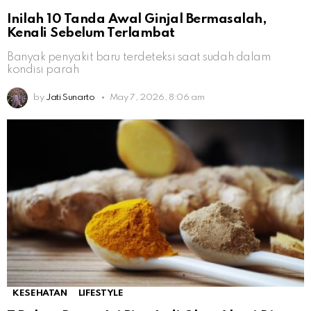
Inilah 10 Tanda Awal Ginjal Bermasalah,
Kenali Sebelum Terlambat
Banyak penyakit baru terdeteksi saat sudah dalam
kondisi parah
by
Jati Sunarto
May 7, 2026, 8:06 am
KESEHATAN
LIFESTYLE