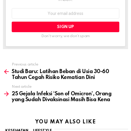
Email
address:
Don't worry, we don't spam
Previous article
See
more
Studi Baru: Latihan Beban di Usia 30-60
Tahun Cegah Risiko Kematian Dini
Next article
25 Gejala Infeksi ‘Son of Omicron’, Orang
yang Sudah Divaksinasi Masih Bisa Kena
YOU MAY ALSO LIKE
KESEHATAN
LIFESTYLE