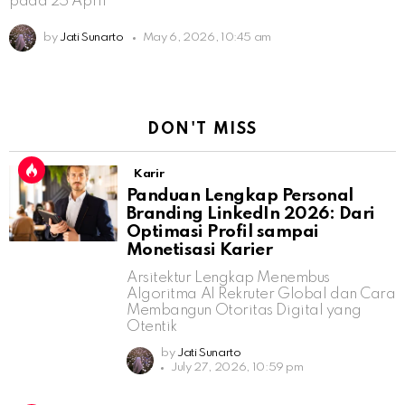
pada 25 April
by
Jati Sunarto
May 6, 2026, 10:45 am
DON'T MISS
Karir
Panduan Lengkap Personal
Branding LinkedIn 2026: Dari
Optimasi Profil sampai
Monetisasi Karier
Arsitektur Lengkap Menembus
Algoritma AI Rekruter Global dan Cara
Membangun Otoritas Digital yang
Otentik
by
Jati Sunarto
July 27, 2026, 10:59 pm