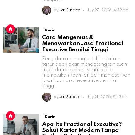
by
Jati Sunarto
July 27, 2026, 4:32 pm
Karir
Cara Mengemas &
Menawarkan Jasa Fractional
Executive Bernilai Tinggi
Pengalaman manajerial bertahun-
tahun tidak akan mendatangkan cuan
jika salah dikemas. Kenali cara
memetakan keahlian dan memasarkan
jasa fractional executive bernilai
tinggi.
by
Jati Sunarto
July 21, 2026, 9:43 pm
Karir
Apa Itu Fractional Executive?
Solusi Karier Modern Tanpa