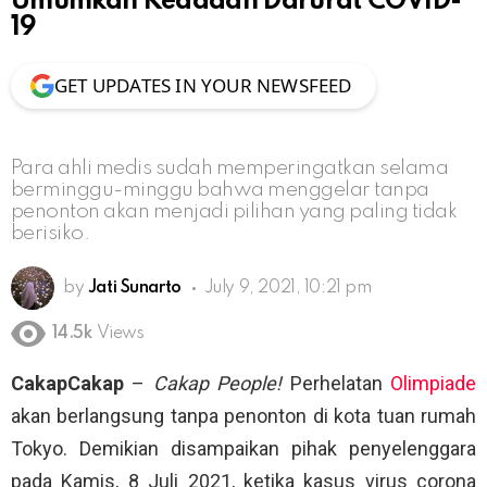
Umumkan Keadaan Darurat COVID-
19
GET UPDATES IN YOUR NEWSFEED
Para ahli medis sudah memperingatkan selama
berminggu-minggu bahwa menggelar tanpa
penonton akan menjadi pilihan yang paling tidak
berisiko.
by
Jati Sunarto
July 9, 2021, 10:21 pm
14.5k
Views
CakapCakap
–
Cakap People!
Perhelatan
Olimpiade
akan berlangsung tanpa penonton di kota tuan rumah
Tokyo. Demikian disampaikan pihak penyelenggara
pada Kamis, 8 Juli 2021, ketika kasus virus corona