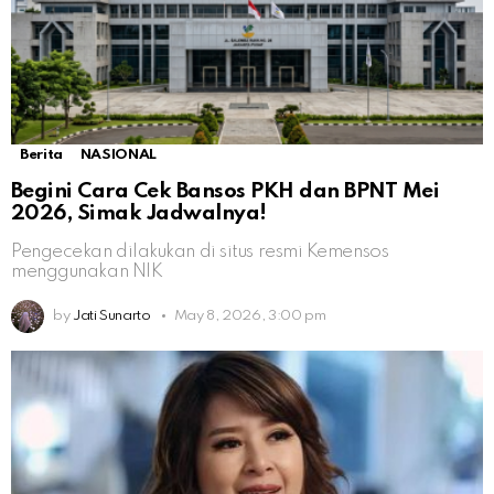
Berita
NASIONAL
Begini Cara Cek Bansos PKH dan BPNT Mei
2026, Simak Jadwalnya!
Pengecekan dilakukan di situs resmi Kemensos
menggunakan NIK
by
Jati Sunarto
May 8, 2026, 3:00 pm