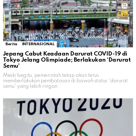
Berita
INTERNASIONAL
Jepang Cabut Keadaan Darurat COVID-19 di
Tokyo Jelang Olimpiade; Berlakukan ‘Darurat
Semu’
Meski begitu, pemerintah tetap akan terus
memberlakukan pembatasan di bawah status “darurat
semu” yang lebih ringan.