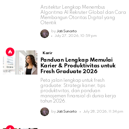
Arsitektur Lengkap Menembus
Algoritma AI Rekruter Global dan Cara
Membangun Otoritas Digital yang
Otentik
by
Jati Sunarto
July 27, 2026, 10:59 pm
Karir
Panduan Lengkap Memulai
Karier & Produktivitas untuk
Fresh Graduate 2026
Peta jalan lengkap untuk fresh
graduate: Strategi karier, tips
produktivitas, dan panduan
manajemen finansial di dunia kerja
tahun 2026.
by
Jati Sunarto
July 28, 2026, 11:34 pm