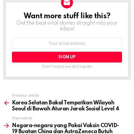
Want more stuff like this?
NEWSLETTER
Get the best viral stories straight into your
inbox!
Email
address:
Don't worry, we don't spam
Previous article
See
more
Korea Selatan Bakal Tempatkan Wilayah
Seoul di Bawah Aturan Jarak Sosial Level 4
Next article
Negara-negara yang Pakai Vaksin COVID-
19 Buatan China dan AstraZeneca Butuh