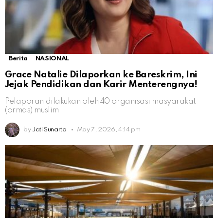
Berita
NASIONAL
Grace Natalie Dilaporkan ke Bareskrim, Ini
Jejak Pendidikan dan Karir Menterengnya!
Pelaporan dilakukan oleh 40 organisasi masyarakat
(ormas) muslim
by
Jati Sunarto
May 7, 2026, 4:14 pm