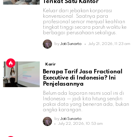
Terikat Satu Kantor
Keluar dari jebakan korporasi
konvensional. Saatnya para
profesional senior menjual keahlian
tingkat tinggi secara paruh waktu ke
berbagai perusahaan sekaligus.
by
Jati Sunarto
July 21, 2026, 11:23 am
Karir
Berapa Tarif Jasa Fractional
Executive di Indonesia? Ini
Penjelasannya
Belum ada laporan resmi soal ini di
Indonesia — jadi kita hitung sendiri
pakai data yang beneran ada, bukan
angka karangan.
by
Jati Sunarto
July 22, 2026, 10:53 am