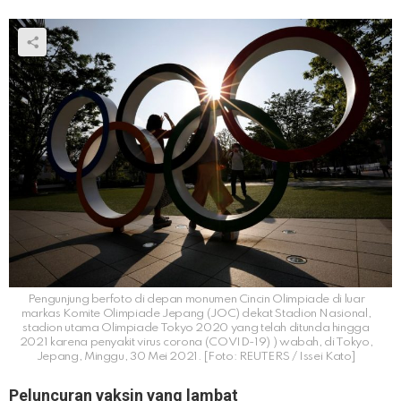
Pengunjung berfoto di depan monumen Cincin Olimpiade di luar
markas Komite Olimpiade Jepang (JOC) dekat Stadion Nasional,
stadion utama Olimpiade Tokyo 2020 yang telah ditunda hingga
2021 karena penyakit virus corona (COVID-19) ) wabah, di Tokyo,
Jepang, Minggu, 30 Mei 2021. [Foto: REUTERS / Issei Kato]
Peluncuran vaksin yang lambat