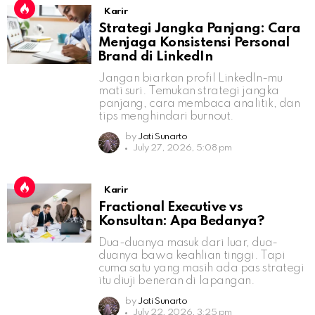
Karir
Strategi Jangka Panjang: Cara
Menjaga Konsistensi Personal
Brand di LinkedIn
Jangan biarkan profil LinkedIn-mu
mati suri. Temukan strategi jangka
panjang, cara membaca analitik, dan
tips menghindari burnout.
by
Jati Sunarto
July 27, 2026, 5:08 pm
Karir
Fractional Executive vs
Konsultan: Apa Bedanya?
Dua-duanya masuk dari luar, dua-
duanya bawa keahlian tinggi. Tapi
cuma satu yang masih ada pas strategi
itu diuji beneran di lapangan.
by
Jati Sunarto
July 22, 2026, 3:25 pm