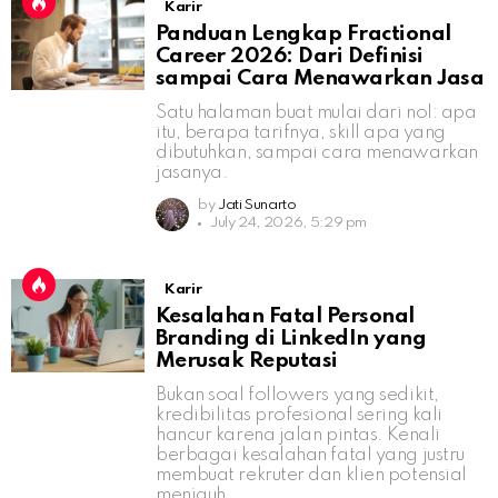
Karir
Panduan Lengkap Fractional
Career 2026: Dari Definisi
sampai Cara Menawarkan Jasa
Satu halaman buat mulai dari nol: apa
itu, berapa tarifnya, skill apa yang
dibutuhkan, sampai cara menawarkan
jasanya.
by
Jati Sunarto
July 24, 2026, 5:29 pm
Karir
Kesalahan Fatal Personal
Branding di LinkedIn yang
Merusak Reputasi
Bukan soal followers yang sedikit,
kredibilitas profesional sering kali
hancur karena jalan pintas. Kenali
berbagai kesalahan fatal yang justru
membuat rekruter dan klien potensial
menjauh.