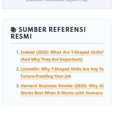
📚 SUMBER REFERENSI
RESMI
Indeed (2025): What Are T-Shaped Skills?
(And Why They Are Important)
LinkedIn: Why T-Shaped Skills Are Key To
Future-Proofing Your Job
Harvard Business Review (2026): Why AI
Works Best When It Works with Humans