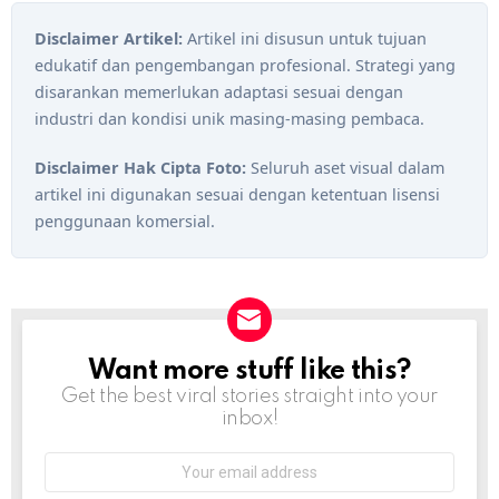
Disclaimer Artikel:
Artikel ini disusun untuk tujuan
edukatif dan pengembangan profesional. Strategi yang
disarankan memerlukan adaptasi sesuai dengan
industri dan kondisi unik masing-masing pembaca.
Disclaimer Hak Cipta Foto:
Seluruh aset visual dalam
artikel ini digunakan sesuai dengan ketentuan lisensi
penggunaan komersial.
Want more stuff like this?
NEWSLETTER
Get the best viral stories straight into your
inbox!
Email
address: