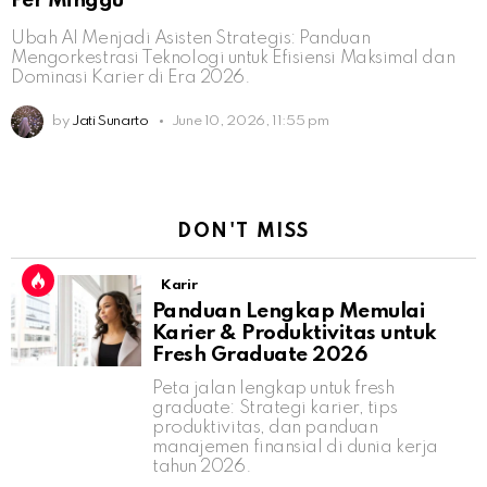
Per Minggu
Ubah AI Menjadi Asisten Strategis: Panduan
Mengorkestrasi Teknologi untuk Efisiensi Maksimal dan
Dominasi Karier di Era 2026.
by
Jati Sunarto
June 10, 2026, 11:55 pm
DON'T MISS
Karir
Panduan Lengkap Memulai
Karier & Produktivitas untuk
Fresh Graduate 2026
Peta jalan lengkap untuk fresh
graduate: Strategi karier, tips
produktivitas, dan panduan
manajemen finansial di dunia kerja
tahun 2026.