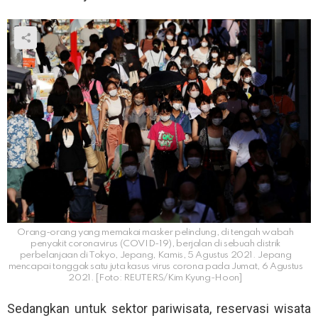
Orang-orang yang memakai masker pelindung, di tengah wabah
penyakit coronavirus (COVID-19), berjalan di sebuah distrik
perbelanjaan di Tokyo, Jepang, Kamis, 5 Agustus 2021. Jepang
mencapai tonggak satu juta kasus virus corona pada Jumat, 6 Agustus
2021. [Foto: REUTERS/Kim Kyung-Hoon]
Sedangkan untuk sektor pariwisata, reservasi wisata