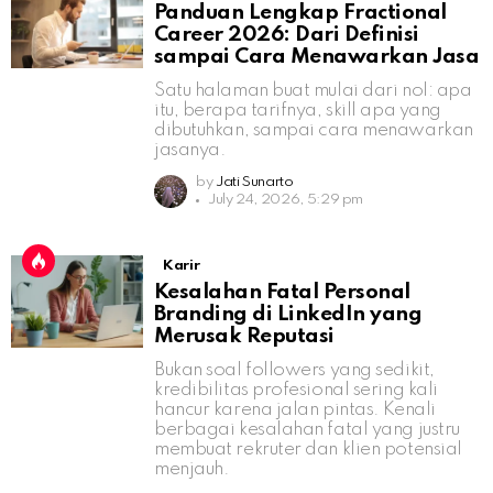
Panduan Lengkap Fractional
Career 2026: Dari Definisi
sampai Cara Menawarkan Jasa
Satu halaman buat mulai dari nol: apa
itu, berapa tarifnya, skill apa yang
dibutuhkan, sampai cara menawarkan
jasanya.
by
Jati Sunarto
July 24, 2026, 5:29 pm
Karir
Kesalahan Fatal Personal
Branding di LinkedIn yang
Merusak Reputasi
Bukan soal followers yang sedikit,
kredibilitas profesional sering kali
hancur karena jalan pintas. Kenali
berbagai kesalahan fatal yang justru
membuat rekruter dan klien potensial
menjauh.