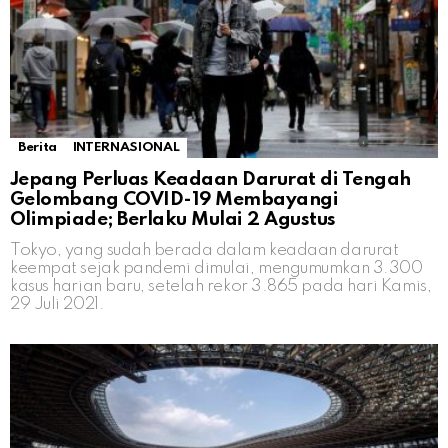
Berita
INTERNASIONAL
Jepang Perluas Keadaan Darurat di Tengah
Gelombang COVID-19 Membayangi
Olimpiade; Berlaku Mulai 2 Agustus
Tokyo, yang sudah berada dalam keadaan darurat
keempat sejak pandemi dimulai, mengumumkan 3.300
kasus harian baru, setelah rekor 3.865 pada hari Kamis,
29 Juli 2021.