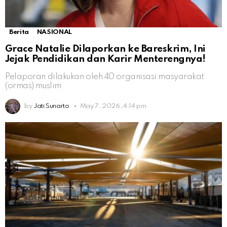
Berita
NASIONAL
Grace Natalie Dilaporkan ke Bareskrim, Ini
Jejak Pendidikan dan Karir Menterengnya!
Pelaporan dilakukan oleh 40 organisasi masyarakat
(ormas) muslim
by
Jati Sunarto
May 7, 2026, 4:14 pm