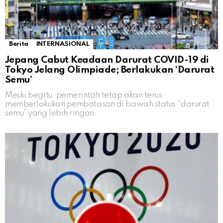
Berita
INTERNASIONAL
Jepang Cabut Keadaan Darurat COVID-19 di
Tokyo Jelang Olimpiade; Berlakukan ‘Darurat
Semu’
Meski begitu, pemerintah tetap akan terus
memberlakukan pembatasan di bawah status “darurat
semu” yang lebih ringan.