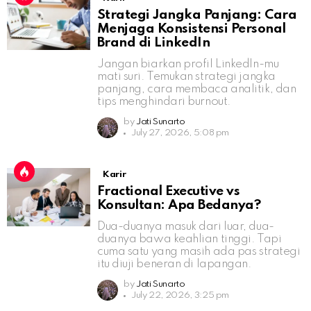
Strategi Jangka Panjang: Cara
Menjaga Konsistensi Personal
Brand di LinkedIn
Jangan biarkan profil LinkedIn-mu
mati suri. Temukan strategi jangka
panjang, cara membaca analitik, dan
tips menghindari burnout.
by
Jati Sunarto
July 27, 2026, 5:08 pm
Karir
Fractional Executive vs
Konsultan: Apa Bedanya?
Dua-duanya masuk dari luar, dua-
duanya bawa keahlian tinggi. Tapi
cuma satu yang masih ada pas strategi
itu diuji beneran di lapangan.
by
Jati Sunarto
July 22, 2026, 3:25 pm