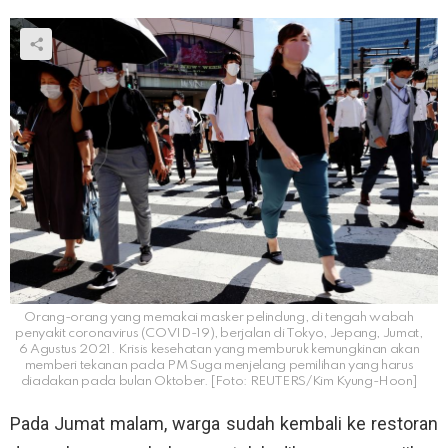
Orang-orang yang memakai masker pelindung, di tengah wabah
penyakit coronavirus (COVID-19), berjalan di Tokyo, Jepang, Jumat,
6 Agustus 2021. Krisis kesehatan yang memburuk kemungkinan akan
memberi tekanan pada PM Suga menjelang pemilihan yang harus
diadakan pada bulan Oktober. [Foto: REUTERS/Kim Kyung-Hoon]
Pada Jumat malam, warga sudah kembali ke restoran