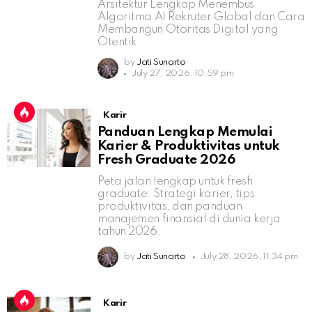
Arsitektur Lengkap Menembus
Algoritma AI Rekruter Global dan Cara
Membangun Otoritas Digital yang
Otentik
by
Jati Sunarto
July 27, 2026, 10:59 pm
Karir
Panduan Lengkap Memulai
Karier & Produktivitas untuk
Fresh Graduate 2026
Peta jalan lengkap untuk fresh
graduate: Strategi karier, tips
produktivitas, dan panduan
manajemen finansial di dunia kerja
tahun 2026.
by
Jati Sunarto
July 28, 2026, 11:34 pm
Karir