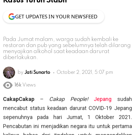
Kasus Turun Stabil
GET UPDATES IN YOUR NEWSFEED
Pada Jumat malam, warga sudah kembali ke
restoran dan pub yang sebelumnya telah dilarang
menyajikan alkohol saat keadaan darurat
diberlakukan.
by
Jati Sunarto
October 2, 2021, 5:07 pm
16k
Views
CakapCakap
–
Cakap People!
Jepang
sudah
mencabut status keadaan darurat COVID-19 Jepang
sepenuhnya pada hari Jumat, 1 Oktober 2021.
Pencabutan ini menjadikan negara itu untuk pertama