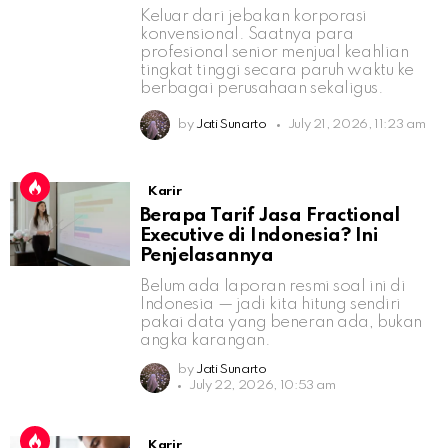
Keluar dari jebakan korporasi
konvensional. Saatnya para
profesional senior menjual keahlian
tingkat tinggi secara paruh waktu ke
berbagai perusahaan sekaligus.
by
Jati Sunarto
July 21, 2026, 11:23 am
Karir
Berapa Tarif Jasa Fractional
Executive di Indonesia? Ini
Penjelasannya
Belum ada laporan resmi soal ini di
Indonesia — jadi kita hitung sendiri
pakai data yang beneran ada, bukan
angka karangan.
by
Jati Sunarto
July 22, 2026, 10:53 am
Karir