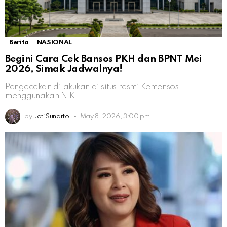
Berita
NASIONAL
Begini Cara Cek Bansos PKH dan BPNT Mei
2026, Simak Jadwalnya!
Pengecekan dilakukan di situs resmi Kemensos
menggunakan NIK
by
Jati Sunarto
May 8, 2026, 3:00 pm