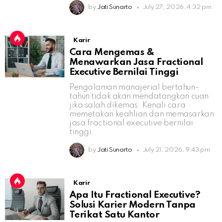
by
Jati Sunarto
July 27, 2026, 4:32 pm
Karir
Cara Mengemas &
Menawarkan Jasa Fractional
Executive Bernilai Tinggi
Pengalaman manajerial bertahun-
tahun tidak akan mendatangkan cuan
jika salah dikemas. Kenali cara
memetakan keahlian dan memasarkan
jasa fractional executive bernilai
tinggi.
by
Jati Sunarto
July 21, 2026, 9:43 pm
Karir
Apa Itu Fractional Executive?
Solusi Karier Modern Tanpa
Terikat Satu Kantor