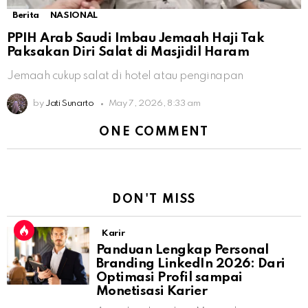
Berita
NASIONAL
PPIH Arab Saudi Imbau Jemaah Haji Tak
Paksakan Diri Salat di Masjidil Haram
Jemaah cukup salat di hotel atau penginapan
by
Jati Sunarto
May 7, 2026, 8:33 am
ONE COMMENT
DON'T MISS
Karir
Panduan Lengkap Personal
Branding LinkedIn 2026: Dari
Optimasi Profil sampai
Monetisasi Karier